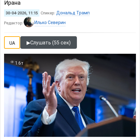
Ирана
Дональд Трамп
30-04-2026, 11:15
Спикер:
Илько Северин
Редактор:
▶
Слушать (55 сек)
UA
1.6т