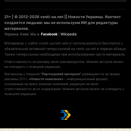
21+ | © 2012-2026 vesti-ua.net || Новости Украины. Контент
создается людьми: мы не используем ИИ для редактуры
материалов.
Украина. Киев. Мы в:
Facebook
|
Wikipedia
Материалы с сайта «vesti-ua.net» могут использоваться бесплатно с
обязательной активной гиперссылкой на vesti-ua.net в первом абзаце.
Также гиперссылка необходима при использовании части материала.
Ответственность за рекламу несет рекламодатель. Мнение авторов может
не совпадать с позицией редакции.
Материалы с плашкой
"Партнерский материал"
размещаются на правах
рекламы (21+).
«Новости компании»
– информационный формат,
основанный на пресс-релизах компаний; редакция не несет
ответственности за их содержание. Мнение авторов может не совпадать с
позицией редакции.