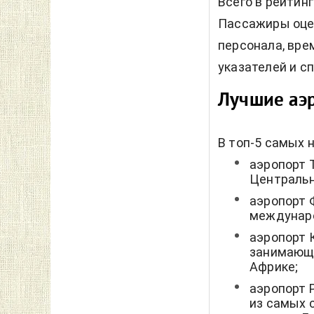
Всего в рейтин
Пассажиры оцен
персонала, вре
указателей и с
Лучшие аэ
В топ-5 самых 
аэропорт 
Центральн
аэропорт 
междунаро
аэропорт 
занимающи
Африке;
аэропорт 
из самых 