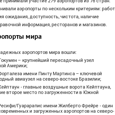
ге принимали участие 279 аэропортов из 76 стран.
ивали аэропорты по нескольким критериям: рабо
мя ожидания, доступность, чистота, наличие
правочной информация, ресторанов и магазинов.
ропорты мира
надежных аэропортов мира вошли:
Токумен – крупнейший пересадочный узел
ой Америки;
Форталеза имени Пинту Мартинса – ключевой
дный авиаузел на северо-востоке Бразилии;
Кейптаун - главные воздушные ворота Кейптауна,
е второе место по загруженности в Южной
Ресифи/Гуарарапис имени Жилберто Фрейре - один
современных и загруженных аэропортов на северо-