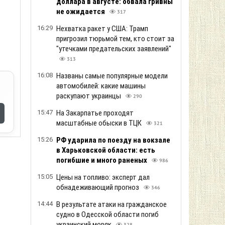
доллара в августе: обвала гривны
не ожидается
317
16:29
Нехватка ракет у США: Трамп
пригрозил тюрьмой тем, кто стоит за
"утечками предательских заявлений"
313
16:08
Названы самые популярные модели
автомобилей: какие машины
раскупают украинцы
290
15:47
На Закарпатье проходят
масштабные обыски в ТЦК
321
15:26
РФ ударила по поезду на вокзале
в Харьковской области: есть
погибшие и много раненых
986
15:05
Цены на топливо: эксперт дал
обнадеживающий прогноз
346
14:44
В результате атаки на гражданское
судно в Одесской области погиб
украинский моряк