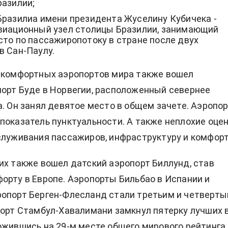
разилии;
Бразилиа имени президента Жуселину Кубичека -
виационный узел столицы Бразилии, занимающий
сто по пассажиропотоку в стране после двух
в Сан-Паулу.
 комфортных аэропортов мира также вошел
орт Буде в Норвегии, расположенный севернее
а. Он занял девятое место в общем зачете. Аэропо
показатель пунктуальности. А также неплохие оце
служивания пассажиров, инфраструктуру и комфорт
их также вошел датский аэропорт Биллунд, став
орту в Европе. Аэропорты Бильбао в Испании и
опорт Берген-Флесланд стали третьим и четверты
порт Стамбул-Хавалимани замкнул пятерку лучших 
ожившись на 29-м месте общего мирового рейтинга.