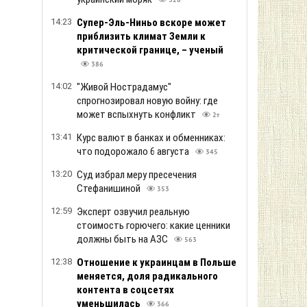
328
14:23
Супер-Эль-Ниньо вскоре может
приблизить климат Земли к
критической границе, – ученый
386
14:02
"Живой Нострадамус"
спрогнозировал новую войну: где
может вспыхнуть конфликт
2т
13:41
Курс валют в банках и обменниках:
что подорожало 6 августа
345
13:20
Суд избрал меру пресечения
Стефанишиной
353
12:59
Эксперт озвучил реальную
стоимость горючего: какие ценники
должны быть на АЗС
563
12:38
Отношение к украинцам в Польше
меняется, доля радикального
контента в соцсетях
уменьшилась
366