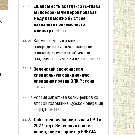
23:13
«Шансы есть всегда»: экс-глава
Минобороны Федоров призвал
Раду как можно быстрее
к
назначить полномочного
министра
475
22:57
Кабмин изменил правила
распределения электроэнергии:
списки критических объектов
разделят на зимние и летние
331
22:43
Зеленский анонсировал
ы
специальную санкционную
операцию против ВПК России
372
22:19
Россия запустила волну фейков ко
второй годовщине Курской операции
— ЦПД
369
22:03
Собственная баллистика и ПРО к
2027 году: Зеленский провел
совещание по проекту FREYJA