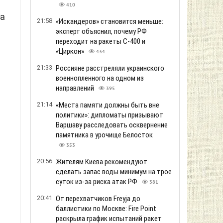
410
та
21:58
«Искандеров» становится меньше:
эксперт объяснил, почему РФ
переходит на ракеты С-400 и
«Циркон»
434
21:33
Россияне расстреляли украинского
военнопленного на одном из
направлений
395
21:14
«Места памяти должны быть вне
политики»: дипломаты призывают
Варшаву расследовать осквернение
памятника в урочище Белосток
353
20:56
Жителям Киева рекомендуют
сделать запас воды минимум на трое
суток из-за риска атак РФ
381
20:41
От перехватчиков Freyja до
баллистики по Москве: Fire Point
раскрыла график испытаний ракет