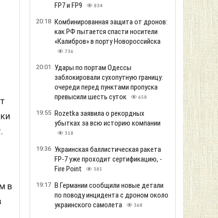
FP7 и FP9
834
20:18
Комбинированная защита от дронов:
как РФ пытается спасти носители
«Калибров» в порту Новороссийска
736
20:01
Удары по портам Одессы
заблокировали сухопутную границу:
очереди перед пунктами пропуска
превысили шесть суток
658
рт
19:55
Rozetka заявила о рекордных
нки
убытках за всю историю компании
.
318
19:36
Украинская баллистическая ракета
FP-7 уже проходит сертификацию, -
Fire Point
385
м в
19:17
В Германии сообщили новые детали
по поводу инцидента с дроном около
в
украинского самолета
368