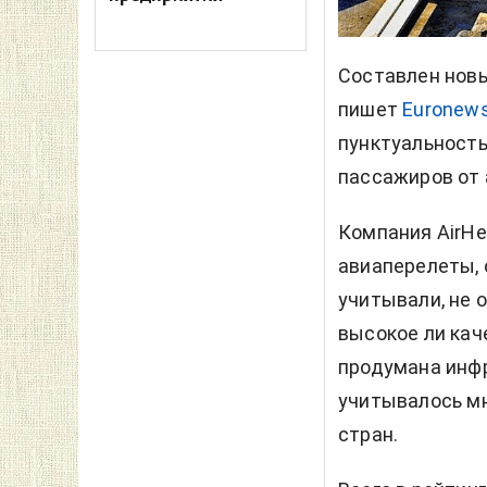
Составлен новы
пишет
Euronew
пунктуальность
пассажиров от 
Компания AirHe
авиаперелеты, 
учитывали, не 
высокое ли кач
продумана инфр
учитывалось мн
стран.