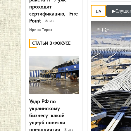
ракета FP-7 уже
проходит
▶
Слушат
UA
сертификацию, - Fire
Point
385
Ирина Терех
1.2т
СТАТЬИ В ФОКУСЕ
Удар РФ по
украинскому
бизнесу: какой
ущерб понесли
предприятия
255