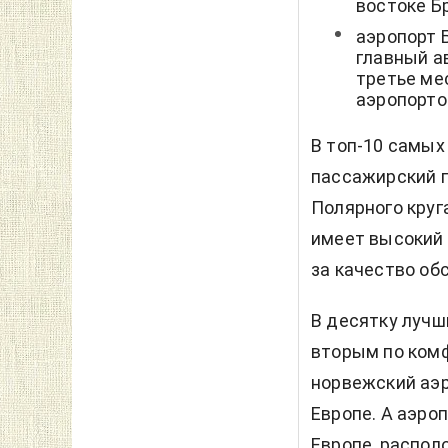
востоке Б
аэропорт 
главный а
третье ме
аэропорто
В топ-10 самых
пассажирский п
Полярного круг
имеет высокий 
за качество об
В десятку лучш
вторым по комф
норвежский аэр
Европе. А аэро
Европе, распол