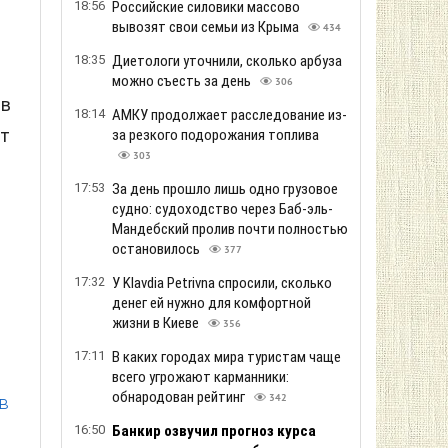
18:56
Российские силовики массово
вывозят свои семьи из Крыма
434
18:35
Диетологи уточнили, сколько арбуза
можно съесть за день
306
 в
18:14
АМКУ продолжает расследование из-
ет
за резкого подорожания топлива
303
17:53
За день прошло лишь одно грузовое
судно: судоходство через Баб-эль-
Мандебский пролив почти полностью
остановилось
377
17:32
У Klavdia Petrivna спросили, сколько
денег ей нужно для комфортной
жизни в Киеве
356
17:11
В каких городах мира туристам чаще
всего угрожают карманники:
обнародован рейтинг
в
342
16:50
Банкир озвучил прогноз курса