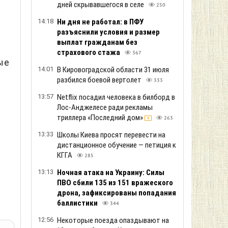
дней скрывавшегося в селе
250
14:18
Ни дня не работал: в ПФУ
разъяснили условия и размер
выплат гражданам без
страхового стажа
367
ые
14:01
В Кировоградской области 31 июля
разбился боевой вертолет
333
13:57
Netflix посадил человека в билборд в
Лос-Анджелесе ради рекламы
триллера «Последний дом»
263
13:33
Школы Киева просят перевести на
дистанционное обучение — петиция к
КГГА
285
13:13
Ночная атака на Украину: Силы
ПВО сбили 135 из 151 вражеского
дрона, зафиксированы попадания
баллистики
344
12:56
Некоторые поезда опаздывают на