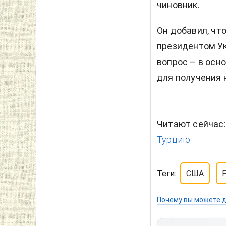
чиновник.
Он добавил, что
президентом У
вопрос – в осн
для получения 
Читают сейчас
Турцию.
Теги:
США
P
Почему вы можете д