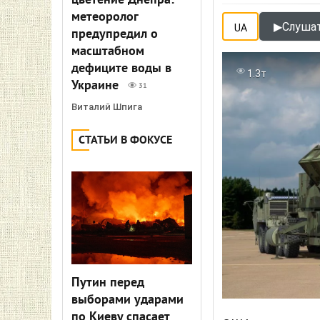
цветение Днепра:
метеоролог
▶
Слушат
UA
предупредил о
масштабном
дефиците воды в
1.3т
Украине
31
Виталий Шпига
СТАТЬИ В ФОКУСЕ
Путин перед
выборами ударами
по Киеву спасает