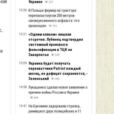
ной
Украине
127
15:56
В Польше фермер на тракторе
перепахал плугом 200 метров
свежеуложенного асфальта: что
произошло
755
,
15:31
«Одним кликом» лишали
отсрочек: Лубинец подтвердил
системный произвол и
фальсификации в ТЦК на
ие
Закарпатье
339
15:09
Украина будет получать
перехватчики Patriot каждый
месяц, но дефицит сохраняется, -
Зеленський
283
14:58
Лукашенко сделал новое заявление о
причине войны России в Украине
469
14:41
На Буковине задержали стрелка,
ранившего двух полицейских и 11