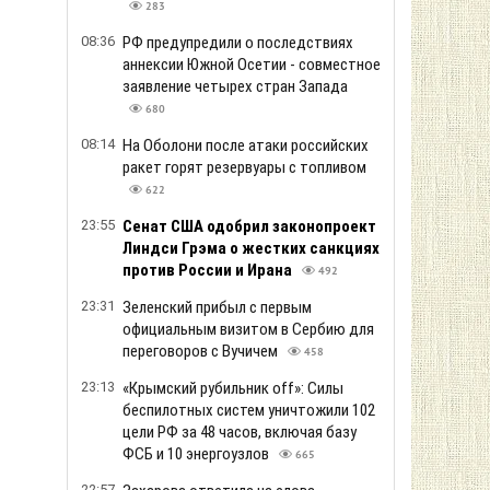
283
08:36
РФ предупредили о последствиях
аннексии Южной Осетии - совместное
заявление четырех стран Запада
680
08:14
На Оболони после атаки российских
ракет горят резервуары с топливом
622
23:55
Сенат США одобрил законопроект
Линдси Грэма о жестких санкциях
против России и Ирана
492
23:31
Зеленский прибыл с первым
официальным визитом в Сербию для
переговоров с Вучичем
458
23:13
«Крымский рубильник off»: Силы
беспилотных систем уничтожили 102
цели РФ за 48 часов, включая базу
ФСБ и 10 энергоузлов
665
22:57