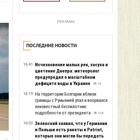
РЕКЛАМА
ПОСЛЕДНИЕ НОВОСТИ
16:41
Исчезновение малых рек, засуха и
цветение Днепра: метеоролог
предупредил о масштабном
дефиците воды в Украине
31
16:19
На территории Болгарии вблизи
границы с Румынией упал и взорвался
неизвестный беспилотник:
подробности от президента
118
16:03
Зеленский заяв ил, что у Германии
и Польши есть ракеты к Patriot,
которые они могли бы передать