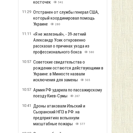
косточек
341
11:29
Отстранен от службы генерал США,
который координировал помощь
Украине
280
11:11
«Я не железный», - 39-летний
Александр Усик откровенно
рассказал о причинах ухода из
профессионального бокса
380
10:57
Советские свидетельства о
рождении остаются действующими в
Украине: в Минюсте назвали
исключения для замены
303
10:57
Армия РФ ударила по пассажирскому
поезду Киев-Сумы
287
10:41
Дроны атаковали Ильский и
Сызранский НПЗ в РФ: на
предприятиях вспыхнули
масштабные пожары
377