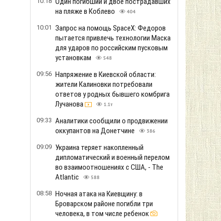
10:18
Один погибший и двое пострадавших
на пляже в Коблево
404
10:01
Запрос на помощь SpaceX: Федоров
пытается привлечь технологии Маска
для ударов по российским пусковым
установкам
548
09:56
Напряжение в Киевской области:
жители Калиновки потребовали
ответов у родных бывшего комбрига
Лучанова
1.1т
09:33
Аналитики сообщили о продвижении
оккупантов на Донетчине
386
09:09
Украина теряет накопленный
дипломатический и военный перелом
во взаимоотношениях с США, - The
Atlantic
588
08:58
Ночная атака на Киевщину: в
Броварском районе погибли три
человека, в том числе ребенок