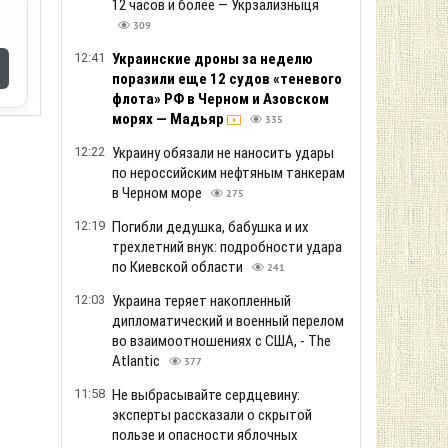
12 часов и более — Укрзализныця
309
12:41
Украинские дроны за неделю
поразили еще 12 судов «теневого
флота» РФ в Черном и Азовском
морях — Мадьяр
335
12:22
Украину обязали не наносить удары
по нероссийским нефтяным танкерам
в Черном море
275
12:19
Погибли дедушка, бабушка и их
трехлетний внук: подробности удара
по Киевской области
241
12:03
Украина теряет накопленный
дипломатический и военный перелом
во взаимоотношениях с США, - The
Atlantic
377
11:58
Не выбрасывайте сердцевину:
эксперты рассказали о скрытой
пользе и опасности яблочных