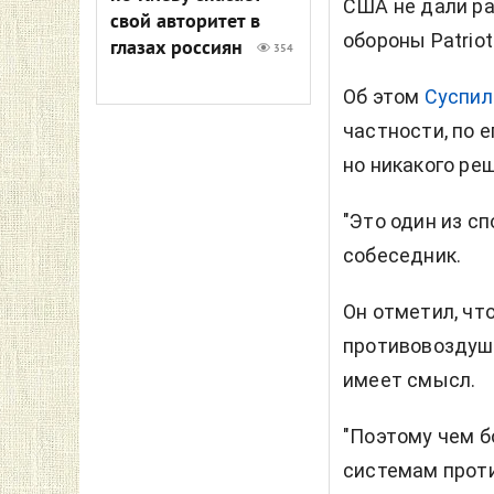
США не дали р
свой авторитет в
обороны
Patriot
глазах россиян
354
Об этом
Суспил
частности, по 
но никакого ре
"Это один из с
собеседник.
Он отметил, чт
противовоздушн
имеет смысл.
"Поэтому чем б
системам проти