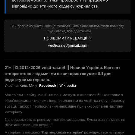
дотримуємося політики прозорості та працюємо
відповідно до етичного кодексу журналіста.
Ми прагнемо максимальної точності, але якщо ви помітили помилку
— будь ласка, повідомте нам:
ПОВІДОМИТИ РЕДАКЦІЇ →
vestiua.net@gmail.com
21+ | © 2012-2026 vesti-ua.net || Новини України. Контент
створюється людьми: ми не використовуємо ШІ для
редактури матеріалів.
Україна. Київ. Ми у:
Facebook
|
Wikipedia
Матеріали з сайту «vesti-ua.net» можуть вживатися безкоштовно з
обов'язковим активним гіперпосиланням на vesti-ua.net у першому
абзаці. Також гіперпосилання необхідне при використанні частини
матеріалу.
Відповідальність за рекламу несе рекламодавець. Думка авторів може не
збігатися з позицією редакції.
Матеріали з плашкою
"Партнерський матеріал"
розміщуються на правах