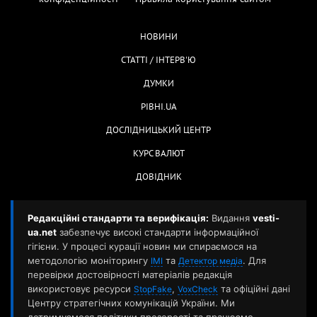
НОВИНИ
СТАТТІ / ІНТЕРВ'Ю
ДУМКИ
РІВНІ.UA
ДОСЛІДНИЦЬКИЙ ЦЕНТР
КУРС ВАЛЮТ
ДОВІДНИК
Редакційні стандарти та верифікація:
Видання
vesti-
ua.net
забезпечує високі стандарти інформаційної
гігієни. У процесі курації новин ми спираємося на
методологію моніторингу
та
. Для
ІМІ
Детектор медіа
перевірки достовірності матеріалів редакція
використовує ресурси
,
та офіційні дані
StopFake
VoxCheck
Центру стратегічних комунікацій України. Ми