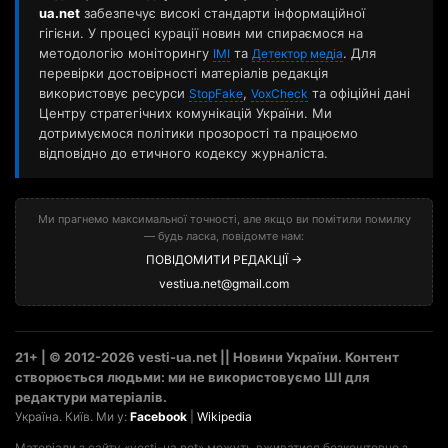
ua.net
забезпечує високі стандарти інформаційної
гігієни. У процесі курації новин ми спираємося на
методологію моніторингу
та
. Для
ІМІ
Детектор медіа
перевірки достовірності матеріалів редакція
використовує ресурси
,
та офіційні дані
StopFake
VoxCheck
Центру стратегічних комунікацій України. Ми
дотримуємося політики прозорості та працюємо
відповідно до етичного кодексу журналіста.
Ми прагнемо максимальної точності, але якщо ви помітили помилку
— будь ласка, повідомте нам:
ПОВІДОМИТИ РЕДАКЦІЇ →
vestiua.net@gmail.com
21+ | © 2012-2026 vesti-ua.net || Новини України. Контент
створюється людьми: ми не використовуємо ШІ для
редактури матеріалів.
Україна. Київ. Ми у:
Facebook
|
Wikipedia
Матеріали з сайту «vesti-ua.net» можуть вживатися безкоштовно з