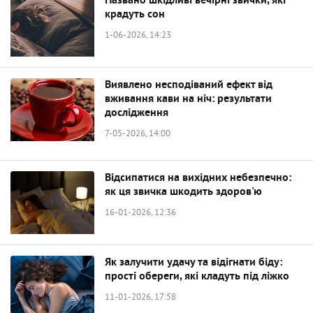
Названо шкідливі вечірні звички, які
крадуть сон
1-06-2026, 14:23
Виявлено несподіваний ефект від
вживання кави на ніч: результати
дослідження
7-05-2026, 14:00
Відсипатися на вихідних небезпечно:
як ця звичка шкодить здоров'ю
16-01-2026, 12:36
Як залучити удачу та відігнати біду:
прості обереги, які кладуть під ліжко
11-01-2026, 17:58