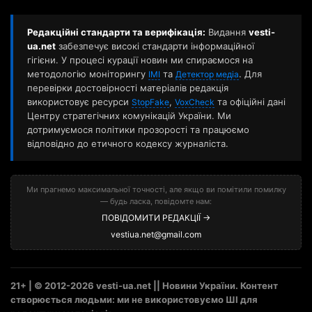
Редакційні стандарти та верифікація:
Видання
vesti-
ua.net
забезпечує високі стандарти інформаційної
гігієни. У процесі курації новин ми спираємося на
методологію моніторингу
та
. Для
ІМІ
Детектор медіа
перевірки достовірності матеріалів редакція
використовує ресурси
,
та офіційні дані
StopFake
VoxCheck
Центру стратегічних комунікацій України. Ми
дотримуємося політики прозорості та працюємо
відповідно до етичного кодексу журналіста.
Ми прагнемо максимальної точності, але якщо ви помітили помилку
— будь ласка, повідомте нам:
ПОВІДОМИТИ РЕДАКЦІЇ →
vestiua.net@gmail.com
21+ | © 2012-2026 vesti-ua.net || Новини України. Контент
створюється людьми: ми не використовуємо ШІ для