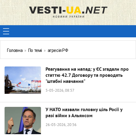
Головна
»
По темі
»
агресія РФ
Реагування на напад: у ЄС згадали про
статтю 42.7 Договору та проводять
"штабні навчання"
5-05-2026, 08:57
У НАТО назвали головну ціль Росії у
разі війни з Альянсом
26-03-2026, 20:56