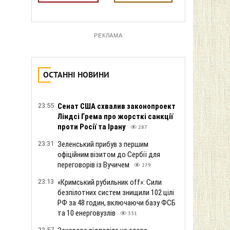
РЕКЛАМА
ОСТАННІ НОВИНИ
23:55
Сенат США схвалив законопроект
Ліндсі Грема про жорсткі санкції
проти Росії та Ірану
287
23:31
Зеленський прибув з першим
офіційним візитом до Сербії для
переговорів із Вучичем
279
23:13
«Кримський рубильник off»: Сили
безпілотних систем знищили 102 цілі
РФ за 48 годин, включаючи базу ФСБ
та 10 енерговузлів
331
22:57