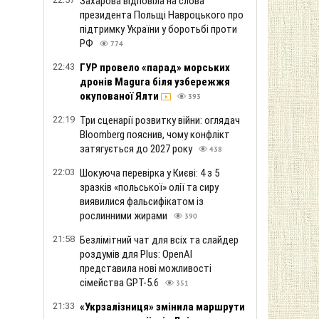
Захарова відповіла на слова
президента Польщі Навроцького про
підтримку України у боротьбі проти
РФ
774
22:43
ГУР провело «парад» морських
дронів Magura біля узбережжя
окупованої Ялти
393
22:19
Три сценарії розвитку війни: оглядач
Bloomberg пояснив, чому конфлікт
затягується до 2027 року
438
22:03
Шокуюча перевірка у Києві: 4 з 5
зразків «польської» олії та сиру
виявилися фальсифікатом із
рослинними жирами
390
21:58
Безлімітний чат для всіх та слайдер
роздумів для Plus: OpenAI
представила нові можливості
сімейства GPT-5.6
351
21:33
«Укрзалізниця» змінила маршрути