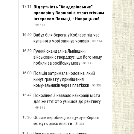
17:11
Відсутність "бандерівських"
прапорів у Варшаві є стратегічним
інтересом Польщі, - Навроцький
321
16:50
Вибух біля берега: у Коблеве під час
купання в морі загинув чоловік
314
16:29
Гучний скандал на Львівщині:
військовий стверджує, що його маму
побили за російську мову
1.7т
16:08
Поліція затримала чоловіка, який
кинув гранату у приміщення
комунальників через платіжки
331
15:47
Покоління Z назвало найкращі міста
для життя: хто увійшов до рейтингу
341
15:26
Обсяги виробництва цукру в Європі
можуть різко впасти
335
15:05
Ціни на вживані авто за місяць