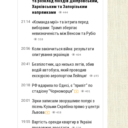
та розклад поїздів Дніпровським,
Харківським та Запорізьким
напрямками
444
21:14
«Команда мрії» та інтрига перед
виборами: Трамп зберігає
невизначеність між Венсом та Рубіо
358
20:56
Коли закінчиться війна: результати
опитування українців
404
20:41
Безпілотник, що низько летів, збив
водій автобуса, який проводив
екскурсію аеропортом Лейпциг
693
20:18
РФ вдарила по Одесі, є "приліт" по
стадіону "Чорноморця"
401
20:01
Зірки записали зворушливе попурі з
пісень Кузьми Скрябіна прямо у центрі
Львова
458
19:55
Вартість оренди квартир в Україні
продовжує зростати