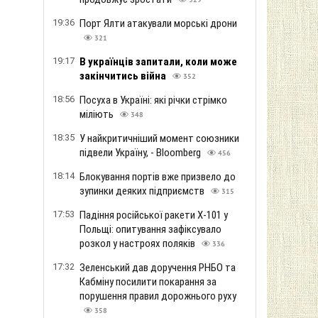
329
19:36
Порт Ялти атакували морські дрони
321
19:17
В українців запитали, коли може
закінчитись війна
352
18:56
Посуха в Україні: які річки стрімко
міліють
348
18:35
У найкритичніший момент союзники
підвели Україну, - Bloomberg
456
18:14
Блокування портів вже призвело до
зупинки деяких підприємств
315
17:53
Падіння російської ракети Х-101 у
Польщі: опитування зафіксувало
розкол у настроях поляків
336
17:32
Зеленський дав доручення РНБО та
Кабміну посилити покарання за
порушення правил дорожнього руху
358