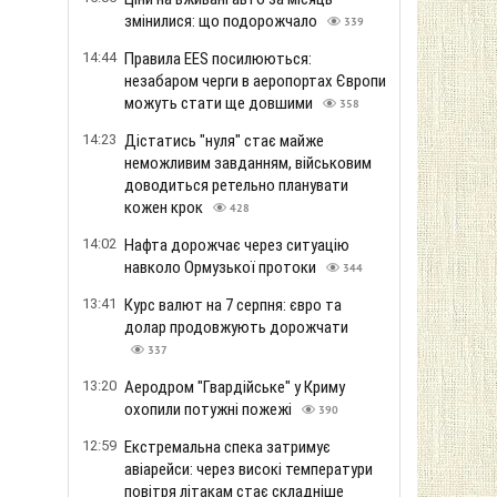
змінилися: що подорожчало
339
14:44
Правила EES посилюються:
незабаром черги в аеропортах Європи
можуть стати ще довшими
358
14:23
Дістатись "нуля" стає майже
неможливим завданням, військовим
доводиться ретельно планувати
кожен крок
428
14:02
Нафта дорожчає через ситуацію
навколо Ормузької протоки
344
13:41
Курс валют на 7 серпня: євро та
долар продовжують дорожчати
337
13:20
Аеродром "Гвардійське" у Криму
охопили потужні пожежі
390
12:59
Екстремальна спека затримує
авіарейси: через високі температури
повітря літакам стає складніше