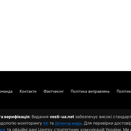
оманда
Контакти
Фактчекінг
Політика виправлень
Політик
та верифікація:
Видання
vesti-ua.net
забезпечує високі стандарти
одологію моніторингу
та
. Для перевірки достові
ІМІ
Детектор медіа
та офіційні дані Центру стратегічних комунікацій України. М
eck