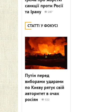
Грема про жорсткі
санкції проти Росії
та Ірану
287
СТАТТІ У ФОКУСІ
Путін перед
виборами ударами
по Києву рятує свій
авторитет в очах
росіян
322