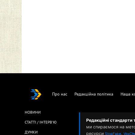
Про нас
Редакційна політика
Наша к
НОВИНИ
Редакційні стандарти 
СТАТТІ / ІНТЕРВ'Ю
ми спираємося на мет
ДУМКИ
ресурси
,
StopFake
VoxCh