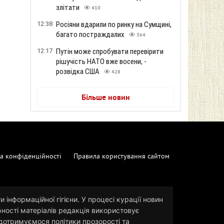
злітати
410
12:38
Росіяни вдарили по ринку на Сумщині,
багато постраждалих
364
12:17
Путін може спробувати перевірити
рішучість НАТО вже восени, -
розвідка США
428
Більше новин
а конфіденційності
Правила користування сайтом
 інформаційної гігієни. У процесі курації новин
рності матеріалів редакція використовує
и дотримуємося політики прозорості та