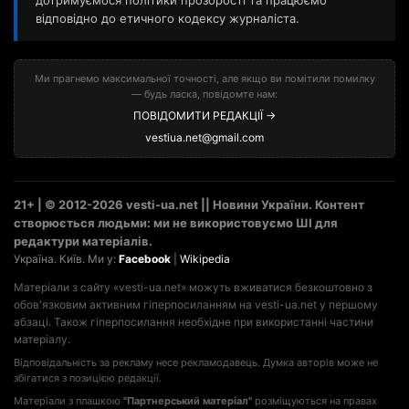
дотримуємося політики прозорості та працюємо
відповідно до етичного кодексу журналіста.
Ми прагнемо максимальної точності, але якщо ви помітили помилку
— будь ласка, повідомте нам:
ПОВІДОМИТИ РЕДАКЦІЇ →
vestiua.net@gmail.com
21+ | © 2012-2026 vesti-ua.net || Новини України. Контент
створюється людьми: ми не використовуємо ШІ для
редактури матеріалів.
Україна. Київ. Ми у:
Facebook
|
Wikipedia
Матеріали з сайту «vesti-ua.net» можуть вживатися безкоштовно з
обов'язковим активним гіперпосиланням на vesti-ua.net у першому
абзаці. Також гіперпосилання необхідне при використанні частини
матеріалу.
Відповідальність за рекламу несе рекламодавець. Думка авторів може не
збігатися з позицією редакції.
Матеріали з плашкою
"Партнерський матеріал"
розміщуються на правах