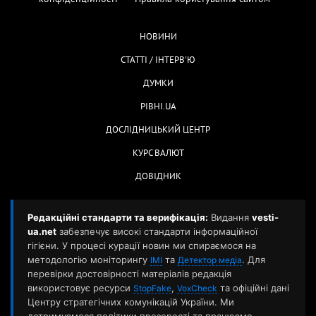
НОВИНИ
СТАТТІ / ІНТЕРВ'Ю
ДУМКИ
РІВНІ.UA
ДОСЛІДНИЦЬКИЙ ЦЕНТР
КУРС ВАЛЮТ
ДОВІДНИК
Редакційні стандарти та верифікація:
Видання
vesti-
ua.net
забезпечує високі стандарти інформаційної
гігієни. У процесі курації новин ми спираємося на
методологію моніторингу
та
. Для
ІМІ
Детектор медіа
перевірки достовірності матеріалів редакція
використовує ресурси
,
та офіційні дані
StopFake
VoxCheck
Центру стратегічних комунікацій України. Ми