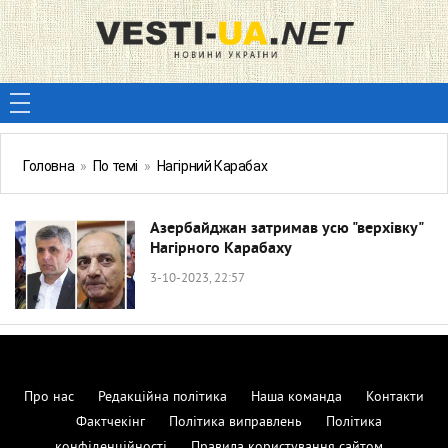
Головна
»
По темі
»
Нагірний Карабах
Азербайджан затримав усю "верхівку"
Нагірного Карабаху
3-10-2023, 22:57
Про нас
Редакційна політика
Наша команда
Контакти
Фактчекінг
Політика виправлень
Політика
конфіденційності
Правила користування сайтом