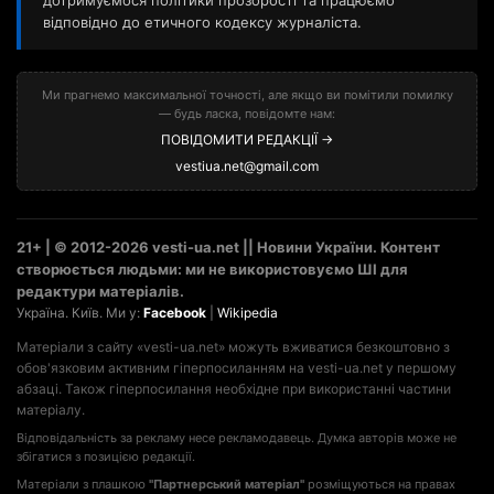
дотримуємося політики прозорості та працюємо
відповідно до етичного кодексу журналіста.
Ми прагнемо максимальної точності, але якщо ви помітили помилку
— будь ласка, повідомте нам:
ПОВІДОМИТИ РЕДАКЦІЇ →
vestiua.net@gmail.com
21+ | © 2012-2026 vesti-ua.net || Новини України. Контент
створюється людьми: ми не використовуємо ШІ для
редактури матеріалів.
Україна. Київ. Ми у:
Facebook
|
Wikipedia
Матеріали з сайту «vesti-ua.net» можуть вживатися безкоштовно з
обов'язковим активним гіперпосиланням на vesti-ua.net у першому
абзаці. Також гіперпосилання необхідне при використанні частини
матеріалу.
Відповідальність за рекламу несе рекламодавець. Думка авторів може не
збігатися з позицією редакції.
Матеріали з плашкою
"Партнерський матеріал"
розміщуються на правах