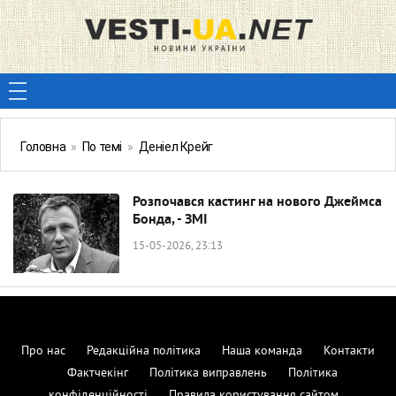
Головна
»
По темі
»
Деніел Крейг
Розпочався кастинг на нового Джеймса
Бонда, - ЗМІ
15-05-2026, 23:13
Про нас
Редакційна політика
Наша команда
Контакти
Фактчекінг
Політика виправлень
Політика
конфіденційності
Правила користування сайтом