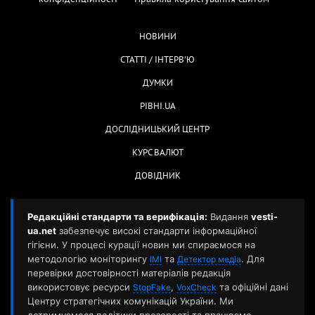
НОВИНИ
СТАТТІ / ІНТЕРВ'Ю
ДУМКИ
РІВНІ.UA
ДОСЛІДНИЦЬКИЙ ЦЕНТР
КУРС ВАЛЮТ
ДОВІДНИК
Редакційні стандарти та верифікація:
Видання
vesti-
ua.net
забезпечує високі стандарти інформаційної
гігієни. У процесі курації новин ми спираємося на
методологію моніторингу
та
. Для
ІМІ
Детектор медіа
перевірки достовірності матеріалів редакція
використовує ресурси
,
та офіційні дані
StopFake
VoxCheck
Центру стратегічних комунікацій України. Ми