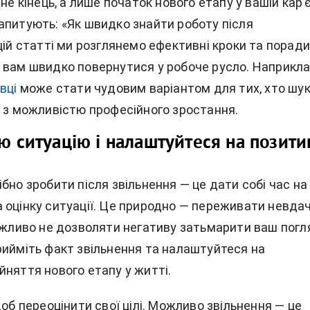
не кінець, а лише початок нового етапу у вашій кар'є
апитують: «Як швидко знайти роботу після
цій статті ми розглянемо ефективні кроки та поради
 вам швидко повернутися у робоче русло. Наприкла
вці
може стати чудовим варіантом для тих, хто шу
е з можливістю професійного зростання.
ою ситуацію і налаштуйтеся на позити
бно зробити після звільнення — це дати собі час на
 оцінку ситуації. Це природно — переживати невдач
важливо не дозволяти негативу затьмарити ваш погл
рийміть факт звільнення та налаштуйтеся на
йняття нового етапу у житті.
щоб переоцінити свої цілі. Можливо звільнення — це