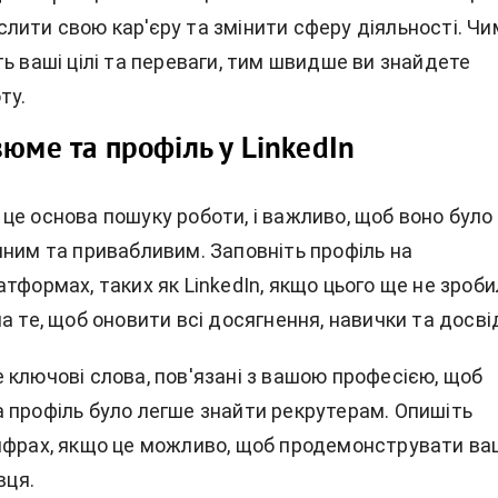
лити свою кар'єру та змінити сферу діяльності. Чи
ь ваші цілі та переваги, тим швидше ви знайдете
ту.
зюме та профіль у LinkedIn
це основа пошуку роботи, і важливо, щоб воно було
чним та привабливим. Заповніть профіль на
тформах, таких як LinkedIn, якщо цього ще не зроби
а те, щоб оновити всі досягнення, навички та досві
 ключові слова, пов'язані з вашою професією, щоб
 профіль було легше знайти рекрутерам. Опишіть
ифрах, якщо це можливо, щоб продемонструвати ва
вця.