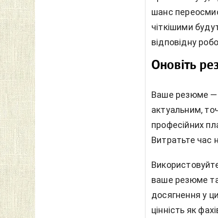
шанс переосмис
чіткішими будут
відповідну робо
Оновіть ре
Ваше резюме — 
актуальним, то
професійних пла
Витратьте час н
Використовуйте
ваше резюме та
досягнення у ц
цінність як фахі