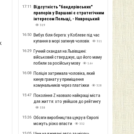
17:11
Відсутність "бандерівських"
прапорів у Варшаві є стратегічним
інтересом Польщі, - Навроцький
р
319
16:50
Вибух біля берега: у Коблеве під час
купання в морі загинув чоловік
311
к
16:29
Гучний скандал на Львівщині:
військовий стверджує, що його маму
побили за російську мову
1.6т
16:08
Поліція затримала чоловіка, який
кинув гранату у приміщення
комунальників через платіжки
328
15:47
Покоління Z назвало найкращі міста
для життя: хто увійшов до рейтингу
338
15:26
Обсяги виробництва цукру в Європі
можуть різко впасти
332
15:05
Ціни на вживані авто за місяць