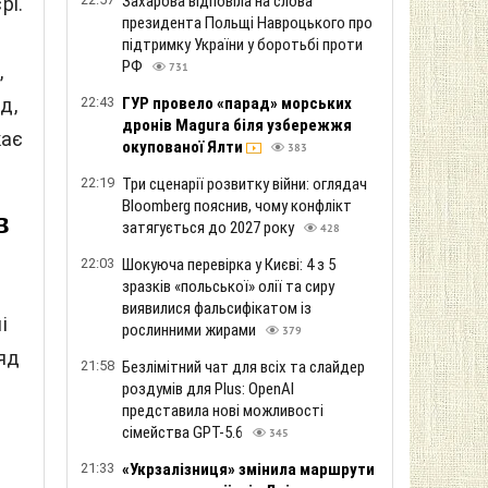
Захарова відповіла на слова
рі.
президента Польщі Навроцького про
підтримку України у боротьбі проти
РФ
,
731
д,
22:43
ГУР провело «парад» морських
дронів Magura біля узбережжя
кає
окупованої Ялти
383
22:19
Три сценарії розвитку війни: оглядач
Bloomberg пояснив, чому конфлікт
в
затягується до 2027 року
428
22:03
Шокуюча перевірка у Києві: 4 з 5
зразків «польської» олії та сиру
виявилися фальсифікатом із
і
рослинними жирами
379
яд
21:58
Безлімітний чат для всіх та слайдер
роздумів для Plus: OpenAI
представила нові можливості
сімейства GPT-5.6
345
21:33
«Укрзалізниця» змінила маршрути