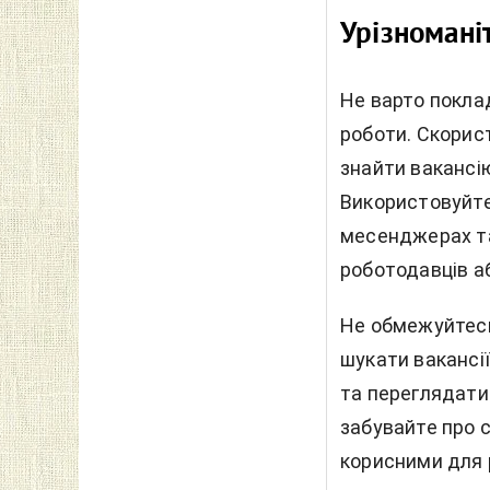
Урізномані
Не варто покла
роботи. Скорис
знайти вакансію
Використовуйте 
месенджерах та
роботодавців а
Не обмежуйтесь
шукати вакансії
та переглядати 
забувайте про с
корисними для р