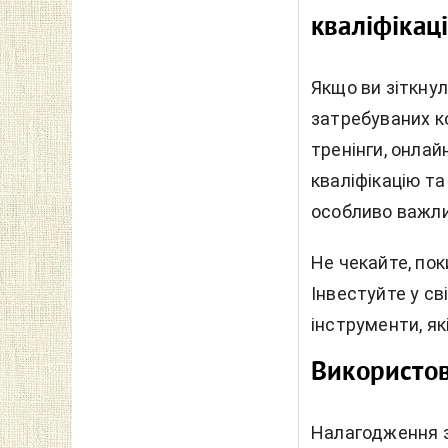
кваліфікац
Якщо ви зіткну
затребуваних ко
тренінги, онла
кваліфікацію т
особливо важлив
Не чекайте, по
Інвестуйте у св
інструменти, як
Використов
Налагодження з