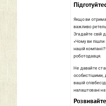
Підготуйтес
Якщо ви отримал
важливо ретель
Згадайте свій до
«Чому ви пішли
нашій компанії
роботодавця.
Не давайте ста
особистішими, 
вашій співбесід
налаштовані на
Розвивайте