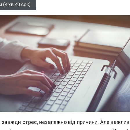
 (4 хв 40 сек)
е завжди стрес, незалежно від причини. Але важлив