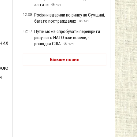
з
злітати
407
12:38
Росіяни вдарили по ринку на Сумщині,
багато постраждалих
361
і
12:17
Путін може спробувати перевірити
рішучість НАТО вже восени, -
них
розвідка США
424
Більше новин
вою
и