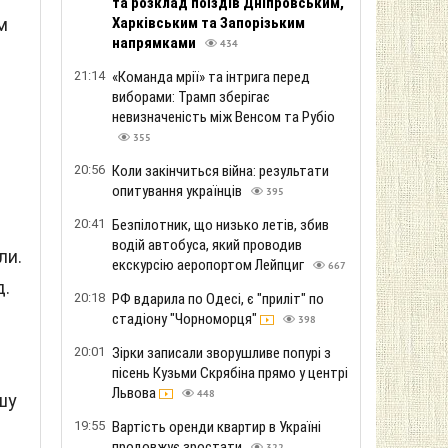
та розклад поїздів Дніпровським,
м
Харківським та Запорізьким
напрямками
434
21:14
«Команда мрії» та інтрига перед
виборами: Трамп зберігає
невизначеність між Венсом та Рубіо
355
20:56
Коли закінчиться війна: результати
опитування українців
395
20:41
Безпілотник, що низько летів, збив
водій автобуса, який проводив
ли.
екскурсію аеропортом Лейпциг
667
д.
20:18
РФ вдарила по Одесі, є "приліт" по
стадіону "Чорноморця"
398
20:01
Зірки записали зворушливе попурі з
пісень Кузьми Скрябіна прямо у центрі
Львова
448
шу
19:55
Вартість оренди квартир в Україні
продовжує зростати