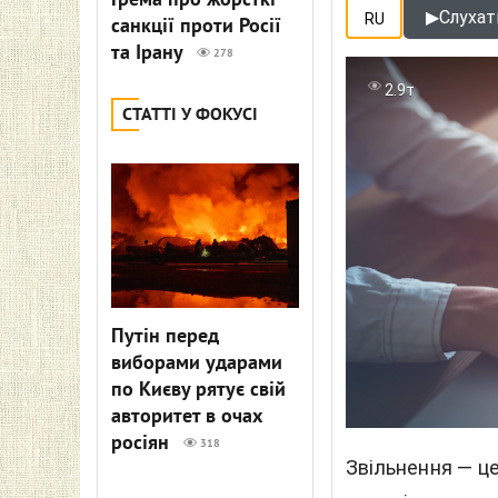
Грема про жорсткі
▶
Слухати
RU
санкції проти Росії
та Ірану
278
2.9т
СТАТТІ У ФОКУСІ
Путін перед
виборами ударами
по Києву рятує свій
авторитет в очах
росіян
318
Звільнення — ц