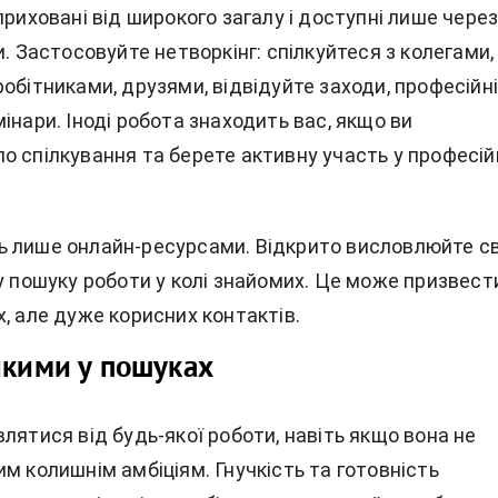
приховані від широкого загалу і доступні лише чере
и. Застосовуйте нетворкінг: спілкуйтеся з колегами,
обітниками, друзями, відвідуйте заходи, професійн
інари. Іноді робота знаходить вас, якщо ви
о спілкування та берете активну участь у професій
 лише онлайн-ресурсами. Відкрито висловлюйте с
у пошуку роботи у колі знайомих. Це може призвест
, але дуже корисних контактів.
чкими у пошуках
лятися від будь-якої роботи, навіть якщо вона не
м колишнім амбіціям. Гнучкість та готовність