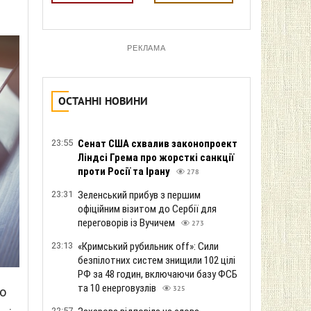
РЕКЛАМА
ОСТАННІ НОВИНИ
23:55
Сенат США схвалив законопроект
Ліндсі Грема про жорсткі санкції
проти Росії та Ірану
278
23:31
Зеленський прибув з першим
офіційним візитом до Сербії для
переговорів із Вучичем
273
23:13
«Кримський рубильник off»: Сили
безпілотних систем знищили 102 цілі
РФ за 48 годин, включаючи базу ФСБ
та 10 енерговузлів
о
325
22:57