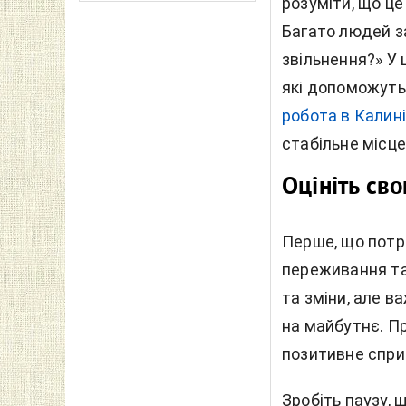
розуміти, що це 
Багато людей з
звільнення?» У 
які допоможуть
робота в Калині
стабільне місц
Оцініть св
Перше, що потрі
переживання та
та зміни, але 
на майбутнє. П
позитивне спри
Зробіть паузу, 