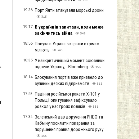
322
19:36
Порт Ялти атакували морські дрони
315
19:17
В українців запитали, коли може
закінчитись війна
349
18:56
Посуха в Україні: які річки стрімко
міліють
343
18:35
У найкритичніший момент союзники
о
підвели Україну, - Bloomberg
453
18:14
Блокування портів вже призвело до
зупинки деяких підприємств
312
17:53
Падіння російської ракети Х-101 у
Польщі: опитування зафіксувало
ї
розкол у настроях поляків
331
17:32
Зеленський дав доручення РНБО та
Кабміну посилити покарання за
порушення правил дорожнього руху
355