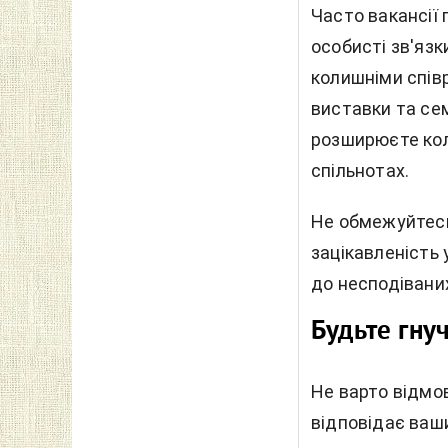
Часто вакансії 
особисті зв'язк
колишніми співр
виставки та сем
розширюєте кол
спільнотах.
Не обмежуйтесь
зацікавленість 
до несподіваних
Будьте гну
Не варто відмов
відповідає ваши