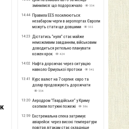
змінилися: що подорожчало
334
14:44
Правила EES посилюються:
незабаром черги в аеропортах Європи
можуть стати ще довшими
355
14:23
Дістатись "нуля" стає майже
неможливим завданням, військовим
доводиться ретельно планувати
е
кожен крок
424
14:02
Нафта дорожчає через ситуацію
навколо Ормузької протоки
341
13:41
Курс валют на 7 серпня: євро та
долар продовжують дорожчати
334
13:20
Аеродром "Гвардійське" у Криму
к
охопили потужні пожежі
386
12:59
Екстремальна спека затримує
авіарейси: через високі температури
повітря літакам стає складніше