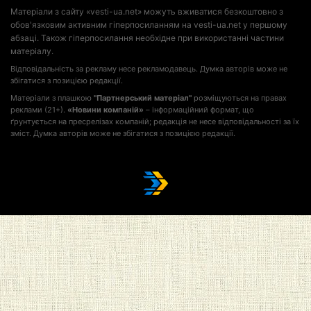
Матеріали з сайту «vesti-ua.net» можуть вживатися безкоштовно з
обов'язковим активним гіперпосиланням на vesti-ua.net у першому
абзаці. Також гіперпосилання необхідне при використанні частини
матеріалу.
Відповідальність за рекламу несе рекламодавець. Думка авторів може не
збігатися з позицією редакції.
Матеріали з плашкою
"Партнерський матеріал"
розміщуються на правах
реклами (21+).
«Новини компаній»
– інформаційний формат, що
ґрунтується на пресрелізах компаній; редакція не несе відповідальності за їх
зміст. Думка авторів може не збігатися з позицією редакції.