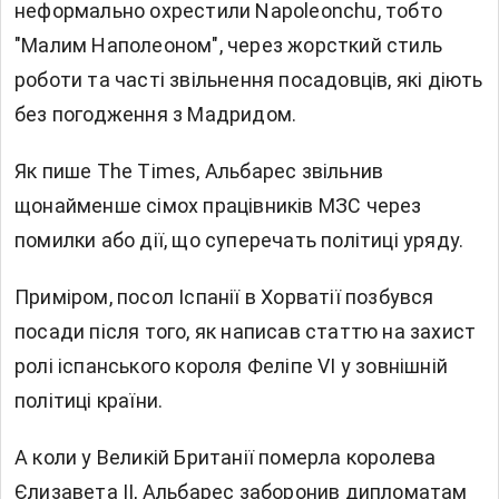
неформально охрестили Napoleonchu, тобто
"Малим Наполеоном", через жорсткий стиль
роботи та часті звільнення посадовців, які діють
без погодження з Мадридом.
Як пише The Times, Альбарес звільнив
щонайменше сімох працівників МЗС через
помилки або дії, що суперечать політиці уряду.
Приміром, посол Іспанії в Хорватії позбувся
посади після того, як написав статтю на захист
ролі іспанського короля Феліпе VI у зовнішній
політиці країни.
А коли у Великій Британії померла королева
Єлизавета II, Альбарес заборонив дипломатам