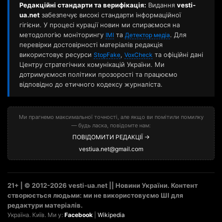
Редакційні стандарти та верифікація:
Видання
vesti-
ua.net
забезпечує високі стандарти інформаційної
гігієни. У процесі курації новин ми спираємося на
методологію моніторингу
та
. Для
ІМІ
Детектор медіа
перевірки достовірності матеріалів редакція
використовує ресурси
,
та офіційні дані
StopFake
VoxCheck
Центру стратегічних комунікацій України. Ми
дотримуємося політики прозорості та працюємо
відповідно до етичного кодексу журналіста.
Ми прагнемо максимальної точності, але якщо ви помітили помилку
— будь ласка, повідомте нам:
ПОВІДОМИТИ РЕДАКЦІЇ →
vestiua.net@gmail.com
21+ | © 2012-2026 vesti-ua.net || Новини України. Контент
створюється людьми: ми не використовуємо ШІ для
редактури матеріалів.
Україна. Київ. Ми у:
Facebook
|
Wikipedia