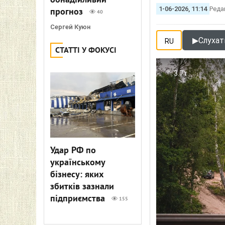
обнадійливий
1-06-2026, 11:14
Реда
прогноз
40
Сергей Куюн
▶
Слухати
RU
СТАТТІ У ФОКУСІ
3.7т
Удар РФ по
українському
бізнесу: яких
збитків зазнали
підприємства
155