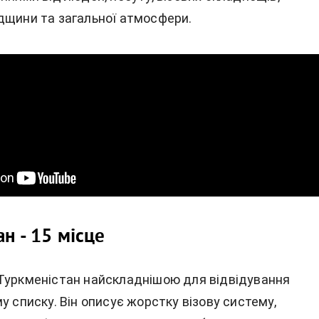
дщини та загальної атмосфери.
н - 15 місце
Туркменістан найскладнішою для відвідування
у списку. Він описує жорстку візову систему,