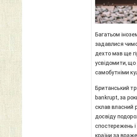
Багатьом інозе
задавлися чимос
дехто
мав ще г
усвідомити, що 
самобутніми ку
Британський тр
bankrupt, за ро
склав власний 
досвіду подорож
спостережень і
країни за враже