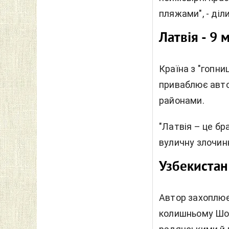
пляжами", - діл
Латвія - 9 
Країна з "гопн
приваблює авто
районами.
"Латвія – це бр
вуличну злочинн
Узбекистан 
Автор захоплює
колишньому Шов