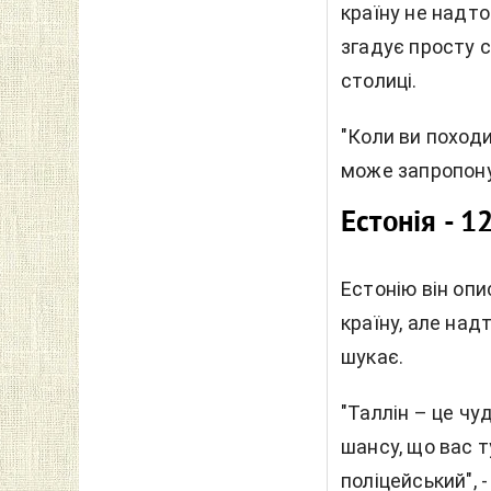
країну не надт
згадує просту 
столиці.
"Коли ви походи
може запропону
Естонія - 1
Естонію він опи
країну, але над
шукає.
"Таллін – це ч
шансу, що вас 
поліцейський", 