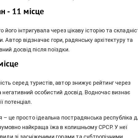
н - 11 місце
го його інтригувала через цікаву історію та складніс
. Автор відзначає гори, радянську архітектуру та
ний досвід після поїздки.
 місце
ість серед туристів, автор знижує рейтинг через
та негативний особистий досвід. Водночас визнає
її потенціал.
ія – це просто ідеальна пострадянська республіка 
езумовно найкраща їжа в колишньому СРСР. У неї
євиди зі засніженими горами та субтропічними