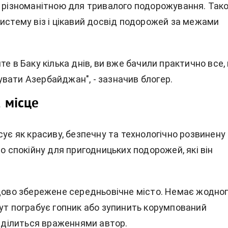
о різноманітною для тривалого подорожування. Так
систему віз і цікавий досвід подорожей за межами
те в Баку кілька днів, ви вже бачили практично все,
вати Азербайджан", - зазначив блогер.
2 місце
сує як красиву, безпечну та технологічно розвинену
то спокійну для пригодницьких подорожей, які він
удово збережене середньовічне місто. Немає жодно
тут пограбує гопник або зупинить корумпований
- ділиться враженнями автор.