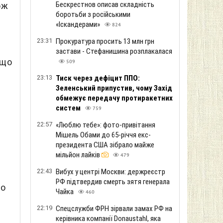
Бескрестнов описав складність
ож
боротьби з російськими
«Іскандерами»
824
23:31
Прокуратура просить 13 млн грн
застави - Стефанишина розплакалася
 що
509
23:13
Тиск через дефіцит ППО:
Зеленський припустив, чому Захід
обмежує передачу протиракетних
систем
759
22:57
«Люблю тебе»: фото-привітання
Мішель Обами до 65-річчя екс-
президента США зібрало майже
мільйон лайків
479
22:43
Вибух у центрі Москви: держреєстр
РФ підтвердив смерть зятя генерала
го
Чайка
460
22:19
Спецслужби ФРН зірвали замах РФ на
керівника компанії Donaustahl, яка