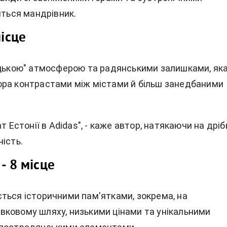
иться мандрівник.
місце
ицькою" атмосферою та радянськими залишками, як
ра контрастами між містами й більш занедбаними
ат Естонії в Adidas", - каже автор, натякаючи на дріб
ість.
- 8 місце
ться історичними пам'ятками, зокрема, на
ковому шляху, низькими цінами та унікальними