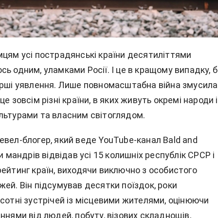
мцям усі пострадянські країни десятиліттями
ь одним, уламками Росії. І це в кращому випадку, 
ірші уявлення. Лише повномасштабна війна змусила 
це зовсім різні країни, в яких живуть окремі народи 
льтурами та власним світоглядом.
евел-блогер, який веде YouTube-канал Bald and
ки мандрів відвідав усі 15 колишніх республік СРСР і
рейтинг країн, виходячи виключно з особистого
ей. Він підсумував десятки поїздок, роки
 сотні зустрічей із місцевими жителями, оцінюючи
ннями від людей, побуту, візових складнощів,