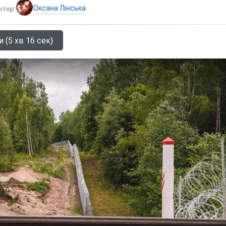
Оксана Лінська
ктор:
 (5 хв 16 сек)