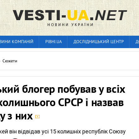
ВИНИ КОМПАНІЙ
РІВНІ.UA
ДОСЛІДНИЦЬКИЙ ЦЕНТР
Д
»
Сюжети
кий блогер побував у всіх
колишнього СРСР і назвав
у з них
ей він відвідав усі 15 колишніх республік Союзу