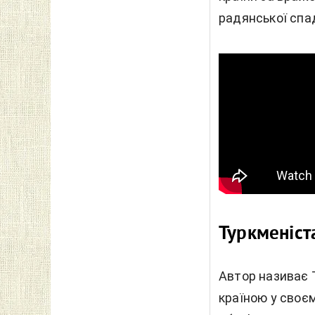
радянської спа
Туркменіста
Автор називає 
країною у своєм