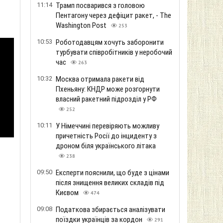
11:14
Трамп посварився з головою
Пентагону через дефіцит ракет, - The
Washington Post
253
10:53
Роботодавцям хочуть заборонити
турбувати співробітників у неробочий
час
263
10:32
Москва отримала ракети від
Пхеньяну: КНДР може розгорнути
власний ракетний підрозділ у РФ
252
10:11
У Німеччині перевіряють можливу
причетність Росії до інциденту з
дроном біля українського літака
238
09:50
Експерти пояснили, що буде з цінами
після знищення великих складів під
Києвом
474
09:08
Податкова збирається аналізувати
поїздки українців за кордон
291