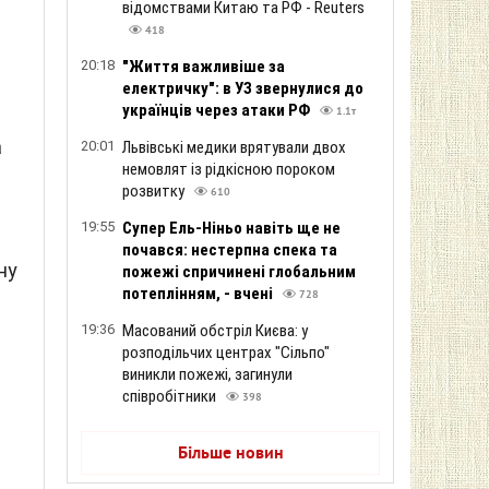
відомствами Китаю та РФ - Reuters
418
20:18
"Життя важливіше за
електричку": в УЗ звернулися до
українців через атаки РФ
1.1т
а
20:01
Львівські медики врятували двох
немовлят із рідкісною пороком
розвитку
610
19:55
Супер Ель-Ніньо навіть ще не
почався: нестерпна спека та
ну
пожежі спричинені глобальним
потеплінням, - вчені
728
19:36
Масований обстріл Києва: у
розподільчих центрах "Сільпо"
виникли пожежі, загинули
співробітники
398
Більше новин