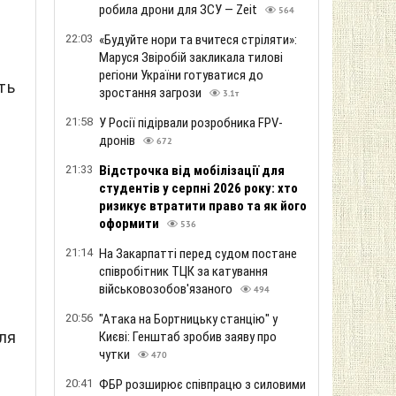
робила дрони для ЗСУ — Zeit
564
22:03
«Будуйте нори та вчитеся стріляти»:
Маруся Звіробій закликала тилові
регіони України готуватися до
ть
зростання загрози
3.1т
21:58
У Росії підірвали розробника FPV-
дронів
672
21:33
Відстрочка від мобілізації для
студентів у серпні 2026 року: хто
ризикує втратити право та як його
оформити
536
21:14
На Закарпатті перед судом постане
співробітник ТЦК за катування
військовозобов'язаного
494
20:56
"Атака на Бортницьку станцію" у
для
Києві: Генштаб зробив заяву про
чутки
470
20:41
ФБР розширює співпрацю з силовими