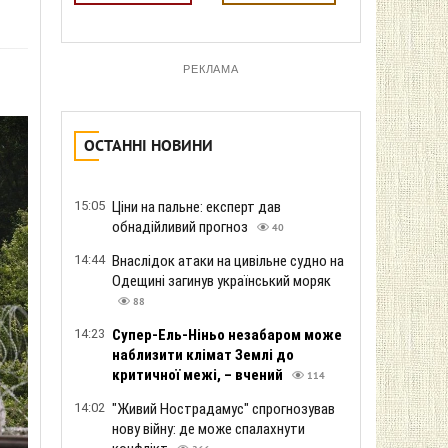
РЕКЛАМА
ОСТАННІ НОВИНИ
15:05
Ціни на пальне: експерт дав
обнадійливий прогноз
40
14:44
Внаслідок атаки на цивільне судно на
Одещині загинув український моряк
88
14:23
Супер-Ель-Ніньо незабаром може
наблизити клімат Землі до
критичної межі, – вчений
114
14:02
"Живий Нострадамус" спрогнозував
нову війну: де може спалахнути