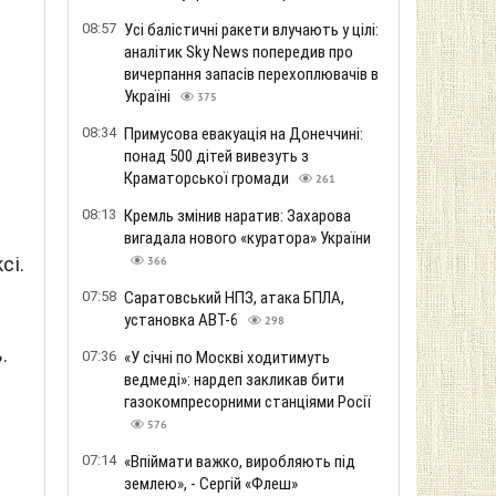
08:57
Усі балістичні ракети влучають у цілі:
аналітик Sky News попередив про
вичерпання запасів перехоплювачів в
Україні
375
08:34
Примусова евакуація на Донеччині:
понад 500 дітей вивезуть з
Краматорської громади
261
08:13
Кремль змінив наратив: Захарова
вигадала нового «куратора» України
сі.
366
07:58
Саратовський НПЗ, атака БПЛА,
установка АВТ-6
298
.
07:36
«У січні по Москві ходитимуть
ведмеді»: нардеп закликав бити
газокомпресорними станціями Росії
576
07:14
«Впіймати важко, виробляють під
землею», - Сергій «Флеш»