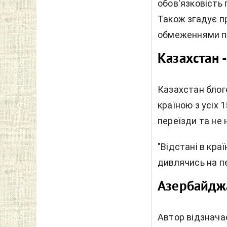
обов'язковість 
Також згадує п
обмеженнями п
Казахстан -
Казахстан блог
країною з усіх 
переїзди та не 
"Відстані в кра
дивлячись на п
Азербайджа
Автор відзнача