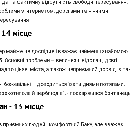
гіда та фактичну відсутність свободи пересування.
роблеми з інтернетом, дорогами та нічними
ересування.
 14 місце
ер майже не дослідив і вважає найменш знайомою
15. Основні проблеми – величезні відстані, довгі
надто цікаві міста, а також неприємний досвід із так
їні божевільні – доводиться їхати днями потягами,
ерекотиполе й верблюдів", - поскаржився британець
н - 13 місце
є приємних людей і комфортний Баку, але вважає