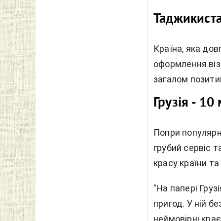
Таджикиста
Країна, яка дов
оформлення візи
загалом позитив
Грузія - 10
Попри популярн
грубий сервіс 
красу країни та 
"На папері Груз
пригод. У ній б
неймовірні кра