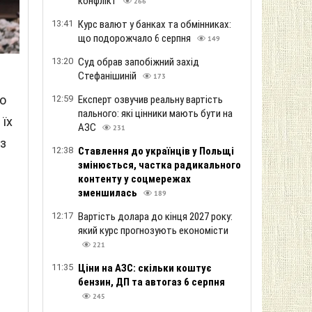
конфлікт
266
13:41
Курс валют у банках та обмінниках:
що подорожчало 6 серпня
149
13:20
Суд обрав запобіжний захід
Стефанішиній
173
бо
12:59
Експерт озвучив реальну вартість
пального: які цінники мають бути на
їх
АЗС
231
із
12:38
Ставлення до українців у Польщі
змінюється, частка радикального
контенту у соцмережах
зменшилась
189
12:17
Вартість долара до кінця 2027 року:
який курс прогнозують економісти
221
11:35
Ціни на АЗС: скільки коштує
бензин, ДП та автогаз 6 серпня
245