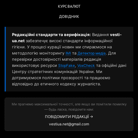
КУРС ВАЛЮТ
ДОВІДНИК
Редакційні стандарти та верифікація:
Видання
vesti-
ua.net
забезпечує високі стандарти інформаційної
гігієни. У процесі курації новин ми спираємося на
методологію моніторингу
та
. Для
ІМІ
Детектор медіа
перевірки достовірності матеріалів редакція
використовує ресурси
,
та офіційні дані
StopFake
VoxCheck
Центру стратегічних комунікацій України. Ми
дотримуємося політики прозорості та працюємо
відповідно до етичного кодексу журналіста.
Ми прагнемо максимальної точності, але якщо ви помітили помилку
— будь ласка, повідомте нам:
ПОВІДОМИТИ РЕДАКЦІЇ →
vestiua.net@gmail.com