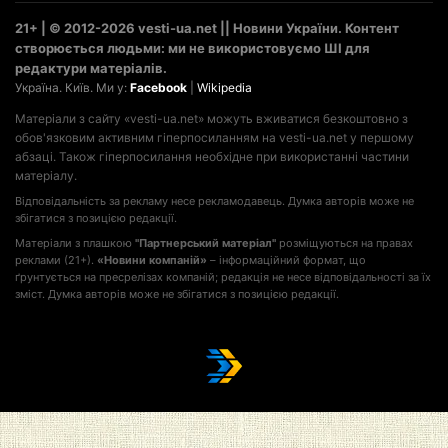
21+ | © 2012-2026 vesti-ua.net || Новини України. Контент
створюється людьми: ми не використовуємо ШІ для
редактури матеріалів.
Україна. Київ. Ми у:
Facebook
|
Wikipedia
Матеріали з сайту «vesti-ua.net» можуть вживатися безкоштовно з
обов'язковим активним гіперпосиланням на vesti-ua.net у першому
абзаці. Також гіперпосилання необхідне при використанні частини
матеріалу.
Відповідальність за рекламу несе рекламодавець. Думка авторів може не
збігатися з позицією редакції.
Матеріали з плашкою
"Партнерський матеріал"
розміщуються на правах
реклами (21+).
«Новини компаній»
– інформаційний формат, що
ґрунтується на пресрелізах компаній; редакція не несе відповідальності за їх
зміст. Думка авторів може не збігатися з позицією редакції.