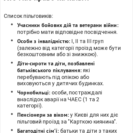
Список пільговиків:
Учасники бойових дій та ветерани війни:
потрібно мати відповідне посвідчення.
I, II та III груп
Особи з інвалідністю:
(залежно від категорії проїзд може бути
безкоштовним або зі знижкою).
Діти-сироти та діти, позбавлені
які
батьківського піклування:
перебувають під опікою або
виховуються у дитячих будинках.
особи, постраждалі
Чорнобильці:
внаслідок аварії на ЧАЕС (1 та 2
категорії).
у Києві для них діє
Пенсіонери за віком:
пільговий проїзд за "Карткою киянина".
батьки та діти з таких
Багатодітні сім'ї: