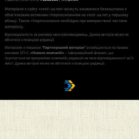
Матеріали з сайту «vesti-ua.net» можуть вживатися безкоштовно з
обов'язковим активним гіперпосиланням на vesti-ua.net у першому
абзаці. Також гіперпосилання необхідне при використанні частини
матеріалу.
Відповідальність за рекламу несе рекламодавець. Думка авторів може не
збігатися з позицією редакції.
Матеріали з плашкою
"Партнерський матеріал"
розміщуються на правах
реклами (21+).
«Новини компаній»
– інформаційний формат, що
ґрунтується на пресрелізах компаній; редакція не несе відповідальності за їх
зміст. Думка авторів може не збігатися з позицією редакції.