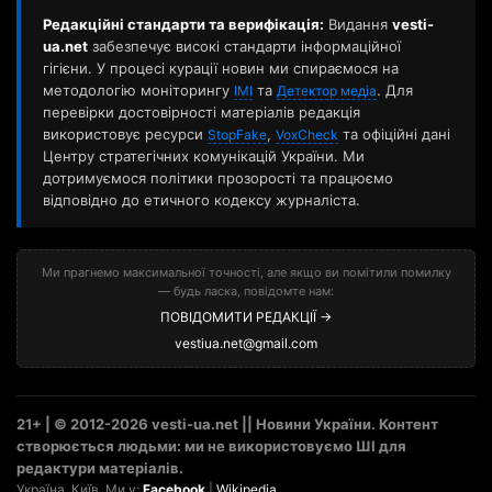
Редакційні стандарти та верифікація:
Видання
vesti-
ua.net
забезпечує високі стандарти інформаційної
гігієни. У процесі курації новин ми спираємося на
методологію моніторингу
та
. Для
ІМІ
Детектор медіа
перевірки достовірності матеріалів редакція
використовує ресурси
,
та офіційні дані
StopFake
VoxCheck
Центру стратегічних комунікацій України. Ми
дотримуємося політики прозорості та працюємо
відповідно до етичного кодексу журналіста.
Ми прагнемо максимальної точності, але якщо ви помітили помилку
— будь ласка, повідомте нам:
ПОВІДОМИТИ РЕДАКЦІЇ →
vestiua.net@gmail.com
21+ | © 2012-2026 vesti-ua.net || Новини України. Контент
створюється людьми: ми не використовуємо ШІ для
редактури матеріалів.
Україна. Київ. Ми у:
Facebook
|
Wikipedia