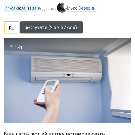
Ілько Северин
11-06-2026, 11:35
Редактор:
▶
Слухати (2 хв 57 сек)
RU
1.4т
Більшість людей влітку встановлюють