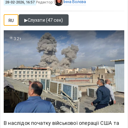
Інна Волєва
28-02-2026, 16:57
Редактор:
▶
Слухати (47 сек)
RU
3.2т
В наслідок початку військової операції США та