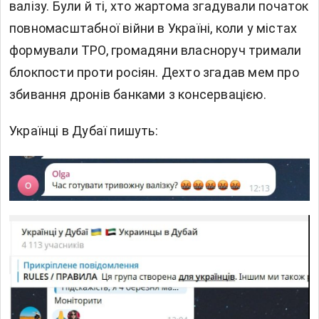
валізу. Були й ті, хто жартома згадували початок
повномасштабної війни в Україні, коли у містах
формували ТРО, громадяни власноруч тримали
блокпости проти росіян. Дехто згадав мем про
збивання дронів банками з консервацією.
Українці в Дубаї пишуть: