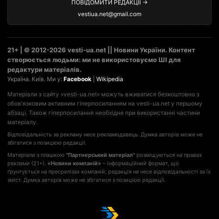
ПОВІДОМИТИ РЕДАКЦІЇ →
vestiua.net@gmail.com
21+ | © 2012-2026 vesti-ua.net || Новини України. Контент
створюється людьми: ми не використовуємо ШІ для
редактури матеріалів.
Україна. Київ. Ми у:
Facebook
|
Wikipedia
Матеріали з сайту «vesti-ua.net» можуть вживатися безкоштовно з
обов'язковим активним гіперпосиланням на vesti-ua.net у першому
абзаці. Також гіперпосилання необхідне при використанні частини
матеріалу.
Відповідальність за рекламу несе рекламодавець. Думка авторів може не
збігатися з позицією редакції.
Матеріали з плашкою
"Партнерський матеріал"
розміщуються на правах
реклами (21+).
«Новини компаній»
– інформаційний формат, що
ґрунтується на пресрелізах компаній; редакція не несе відповідальності за їх
зміст. Думка авторів може не збігатися з позицією редакції.