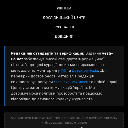
РІВНІ.UA
ДОСЛІДНИЦЬКИЙ ЦЕНТР
КУРС ВАЛЮТ
ДОВІДНИК
Редакційні стандарти та верифікація:
Видання
vesti-
ua.net
забезпечує високі стандарти інформаційної
гігієни. У процесі курації новин ми спираємося на
методологію моніторингу
та
. Для
ІМІ
Детектор медіа
перевірки достовірності матеріалів редакція
використовує ресурси
,
та офіційні дані
StopFake
VoxCheck
Центру стратегічних комунікацій України. Ми
дотримуємося політики прозорості та працюємо
відповідно до етичного кодексу журналіста.
Ми прагнемо максимальної точності, але якщо ви помітили помилку
— будь ласка, повідомте нам: