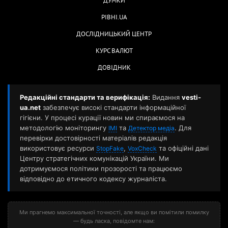
ДУМКИ
РІВНІ.UA
ДОСЛІДНИЦЬКИЙ ЦЕНТР
КУРС ВАЛЮТ
ДОВІДНИК
Редакційні стандарти та верифікація:
Видання
vesti-
ua.net
забезпечує високі стандарти інформаційної
гігієни. У процесі курації новин ми спираємося на
методологію моніторингу
та
. Для
ІМІ
Детектор медіа
перевірки достовірності матеріалів редакція
використовує ресурси
,
та офіційні дані
StopFake
VoxCheck
Центру стратегічних комунікацій України. Ми
дотримуємося політики прозорості та працюємо
відповідно до етичного кодексу журналіста.
Ми прагнемо максимальної точності, але якщо ви помітили помилку
— будь ласка, повідомте нам: