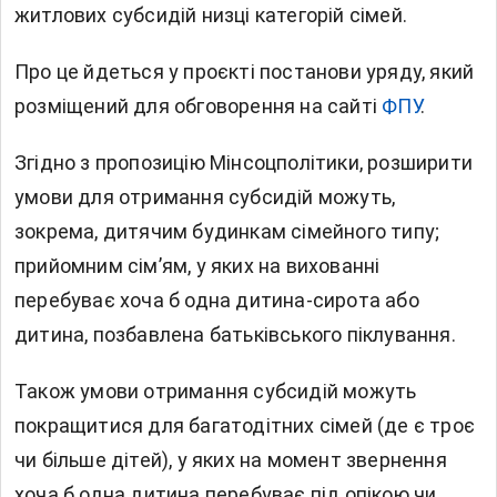
житлових
субсидій
низці категорій сімей.
Про це йдеться у проєкті постанови уряду, який
розміщений для обговорення на сайті
ФПУ
.
Згідно з пропозицію Мінсоцполітики, розширити
умови для отримання субсидій можуть,
зокрема, дитячим будинкам сімейного типу;
прийомним сім’ям, у яких на вихованні
перебуває хоча б одна дитина-сирота або
дитина, позбавлена батьківського піклування.
Також умови отримання субсидій можуть
покращитися для багатодітних сімей (де є троє
чи більше дітей), у яких на момент звернення
хоча б одна дитина перебуває під опікою чи