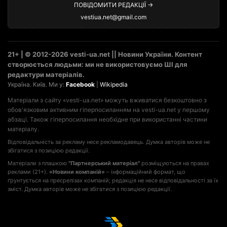
ПОВІДОМИТИ РЕДАКЦІЇ →
vestiua.net@gmail.com
21+ | © 2012-2026 vesti-ua.net || Новини України. Контент
створюється людьми: ми не використовуємо ШІ для
редактури матеріалів.
Україна. Київ. Ми у:
Facebook
|
Wikipedia
Матеріали з сайту «vesti-ua.net» можуть вживатися безкоштовно з
обов'язковим активним гіперпосиланням на vesti-ua.net у першому
абзаці. Також гіперпосилання необхідне при використанні частини
матеріалу.
Відповідальність за рекламу несе рекламодавець. Думка авторів може не
збігатися з позицією редакції.
Матеріали з плашкою
"Партнерський матеріал"
розміщуються на правах
реклами (21+).
«Новини компаній»
– інформаційний формат, що
ґрунтується на пресрелізах компаній; редакція не несе відповідальності за їх
зміст. Думка авторів може не збігатися з позицією редакції.