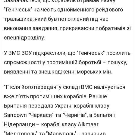
Зазначається, що корабель отримав назву
"Генічеськ" на честь однойменного рейдового
тральщика, який був потоплений під час
виконання завдання, прикриваючи побратимів зі
спецпідрозділу.
У ВМС ЗСУ підкреслили, що "Генічеськ" посилить
спроможності у протимінній боротьбі – пошуку,
виявленні та знешкодженні морських мін.
"Після його передачі у складі ВМС налічується
вже п'ять протимінних кораблів. Раніше
Британія передала Україні кораблі класу
Sandown "Черкаси" та "Чернігів", а Бельгія і
Нідерланди – кораблі класу Alkmaar
"Мелітополь" та "Маріуполь", - зазначив