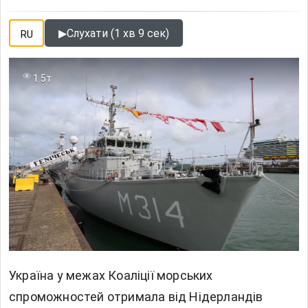
▶
Слухати (1 хв 9 сек)
RU
1.5т
Україна у межах Коаліції морських
спроможностей отримала від Нідерландів