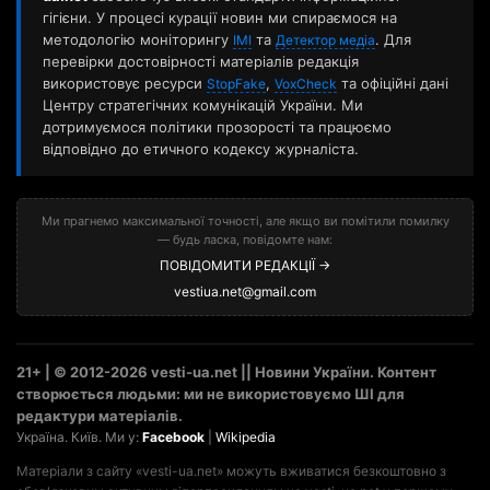
гігієни. У процесі курації новин ми спираємося на
методологію моніторингу
та
. Для
ІМІ
Детектор медіа
перевірки достовірності матеріалів редакція
використовує ресурси
,
та офіційні дані
StopFake
VoxCheck
Центру стратегічних комунікацій України. Ми
дотримуємося політики прозорості та працюємо
відповідно до етичного кодексу журналіста.
Ми прагнемо максимальної точності, але якщо ви помітили помилку
— будь ласка, повідомте нам:
ПОВІДОМИТИ РЕДАКЦІЇ →
vestiua.net@gmail.com
21+ | © 2012-2026 vesti-ua.net || Новини України. Контент
створюється людьми: ми не використовуємо ШІ для
редактури матеріалів.
Україна. Київ. Ми у:
Facebook
|
Wikipedia
Матеріали з сайту «vesti-ua.net» можуть вживатися безкоштовно з