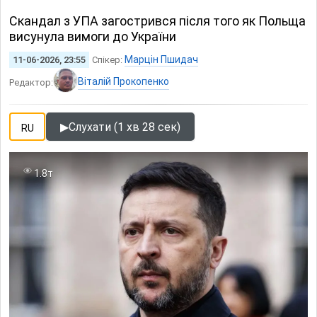
Скандал з УПА загострився після того як Польща
висунула вимоги до України
Марцін Пшидач
11-06-2026, 23:55
Спікер:
Віталій Прокопенко
Редактор:
▶
Слухати (1 хв 28 сек)
RU
1.8т