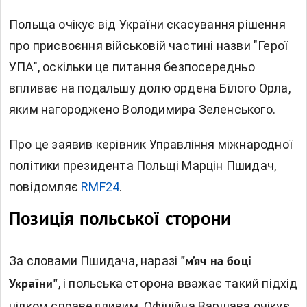
Польща очікує від України скасування рішення
про присвоєння військовій частині назви "Герої
УПА", оскільки це питання безпосередньо
впливає на подальшу долю ордена Білого Орла,
яким нагороджено Володимира Зеленського.
Про це заявив керівник Управління міжнародної
політики президента Польщі Марцін Пшидач,
повідомляє
RMF24
.
Позиція польської сторони
За словами Пшидача, наразі
"м’яч на боці
, і польська сторона вважає такий підхід
України"
цілком справедливим. Офіційна Варшава очікує