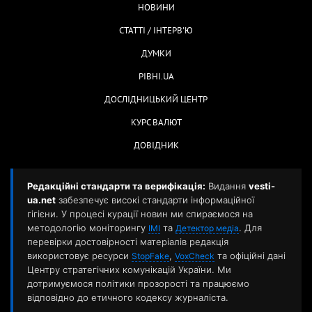
НОВИНИ
СТАТТІ / ІНТЕРВ'Ю
ДУМКИ
РІВНІ.UA
ДОСЛІДНИЦЬКИЙ ЦЕНТР
КУРС ВАЛЮТ
ДОВІДНИК
Редакційні стандарти та верифікація:
Видання
vesti-
ua.net
забезпечує високі стандарти інформаційної
гігієни. У процесі курації новин ми спираємося на
методологію моніторингу
та
. Для
ІМІ
Детектор медіа
перевірки достовірності матеріалів редакція
використовує ресурси
,
та офіційні дані
StopFake
VoxCheck
Центру стратегічних комунікацій України. Ми
дотримуємося політики прозорості та працюємо
відповідно до етичного кодексу журналіста.