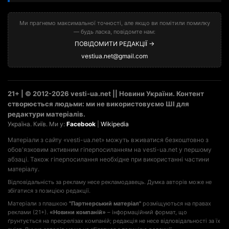
Ми прагнемо максимальної точності, але якщо ви помітили помилку
— будь ласка, повідомте нам:
ПОВІДОМИТИ РЕДАКЦІЇ →
vestiua.net@gmail.com
21+ | © 2012-2026 vesti-ua.net || Новини України. Контент
створюється людьми: ми не використовуємо ШІ для
редактури матеріалів.
Україна. Київ. Ми у:
Facebook
|
Wikipedia
Матеріали з сайту «vesti-ua.net» можуть вживатися безкоштовно з
обов'язковим активним гіперпосиланням на vesti-ua.net у першому
абзаці. Також гіперпосилання необхідне при використанні частини
матеріалу.
Відповідальність за рекламу несе рекламодавець. Думка авторів може не
збігатися з позицією редакції.
Матеріали з плашкою
"Партнерський матеріал"
розміщуються на правах
реклами (21+).
«Новини компаній»
– інформаційний формат, що
ґрунтується на пресрелізах компаній; редакція не несе відповідальності за їх