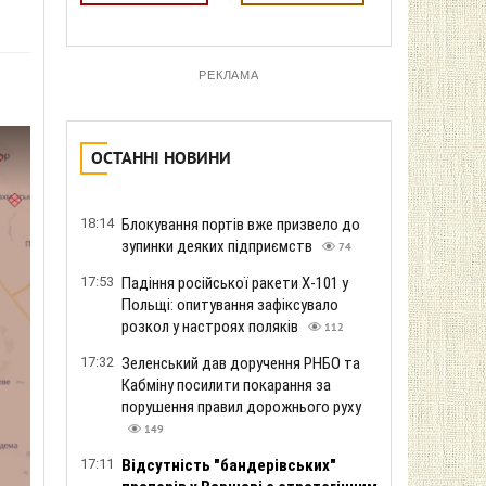
РЕКЛАМА
ОСТАННІ НОВИНИ
18:14
Блокування портів вже призвело до
зупинки деяких підприємств
74
17:53
Падіння російської ракети Х-101 у
Польщі: опитування зафіксувало
розкол у настроях поляків
112
17:32
Зеленський дав доручення РНБО та
Кабміну посилити покарання за
порушення правил дорожнього руху
149
17:11
Відсутність "бандерівських"