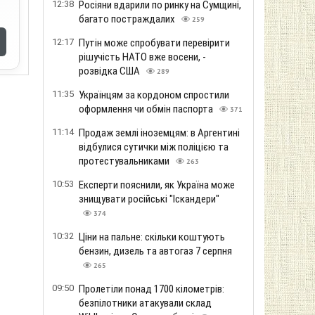
12:38
Росіяни вдарили по ринку на Сумщині,
багато постраждалих
259
12:17
Путін може спробувати перевірити
рішучість НАТО вже восени, -
розвідка США
289
11:35
Українцям за кордоном спростили
оформлення чи обмін паспорта
371
11:14
Продаж землі іноземцям: в Аргентині
відбулися сутички між поліцією та
протестувальниками
263
10:53
Експерти пояснили, як Україна може
знищувати російські "Іскандери"
374
10:32
Ціни на пальне: скільки коштують
бензин, дизель та автогаз 7 серпня
265
09:50
Пролетіли понад 1700 кілометрів:
безпілотники атакували склад