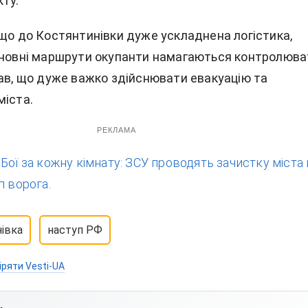
кту.
 що до Костянтинівки дуже ускладнена логістика,
сновні маршрути окупанти намагаються контролюва
дав, що дуже важко здійснювати евакуацію та
міста.
РЕКЛАМА
:
Бої за кожну кімнату: ЗСУ проводять зачистку міста 
п ворога.
івка
наступ РФ
іряти Vesti-UA