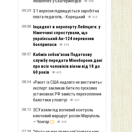
Wildberries у Єкатеринбурзі
300
09:29
З 1 вересня підвищується заробітна
плата педагогів, - Корецький
313
09:08
Інцидент в аеропорту Лейпцига: у
Німеччині спростували, що
український Ан-124 перевозив
боєприпаси
334
08:57
Кабмін зобов'язав Податкову
службу передати Міноборони дані
про всіх чоловіків віком від 18 до
60 років
425
08:34
«Ракет із США надовго не вистачить»:
експерт закликав бити по пускових
установках РФ замість перехоплення
балістики у повітрі
327
08:13
ЗСУ взяли під вогневий контроль
ключовий маршрут росіян Маріуполь
— Чонгар
370
07:58
"Ніхто не має права нав'язувати нам,