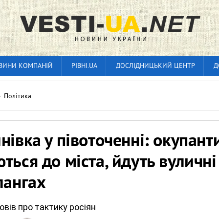
ВИНИ КОМПАНІЙ
РІВНІ.UA
ДОСЛІДНИЦЬКИЙ ЦЕНТР
Д
»
Політика
нівка у півоточенні: окупант
ться до міста, йдуть вуличні
лангах
овів про тактику росіян