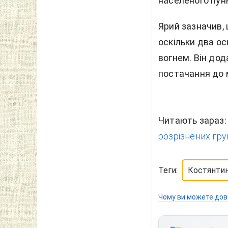
населеного пун
Ярий зазначив,
оскільки два о
вогнем. Він до
постачання до 
Читають зараз
розрізнених гру
Теги:
Костянтин
Чому ви можете дов