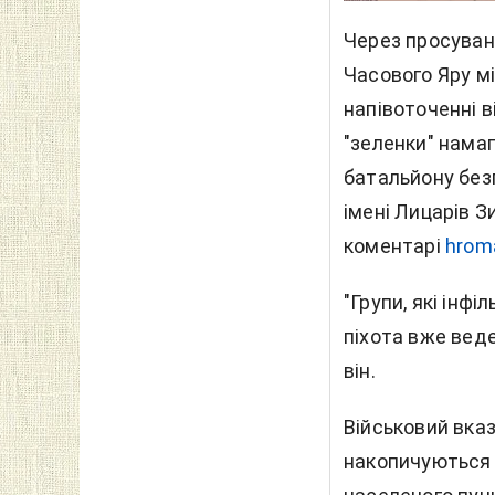
Через просуванн
Часового Яру м
напівоточенні в
"зеленки" нама
батальйону без
імені Лицарів З
коментарі
hrom
"Групи, які інф
піхота вже веде
він.
Військовий вка
накопичуються 