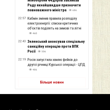
Міноборони Федоров закликав
Раду якнайшвидше призначити
повноважного міністра
686
22:57
Кабмін змінив правила розподілу
електроенергії: списки критичних
об'єктів поділять на зимові та літні
460
22:43
Зеленський анонсував спеціальну
санкційну операцію проти ВПК
Росії
506
22:19
Росія запустила хвилю фейків до
другої річниці Курської операції - ЦПД
486
Більше новин