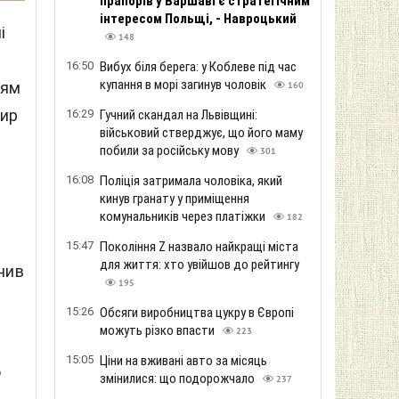
прапорів у Варшаві є стратегічним
інтересом Польщі, - Навроцький
і
148
16:50
Вибух біля берега: у Коблеве під час
купання в морі загинув чоловік
тям
160
дир
16:29
Гучний скандал на Львівщині:
військовий стверджує, що його маму
и
побили за російську мову
301
16:08
Поліція затримала чоловіка, який
кинув гранату у приміщення
комунальників через платіжки
182
15:47
Покоління Z назвало найкращі міста
для життя: хто увійшов до рейтингу
снив
195
15:26
Обсяги виробництва цукру в Європі
можуть різко впасти
223
15:05
Ціни на вживані авто за місяць
о
змінилися: що подорожчало
237