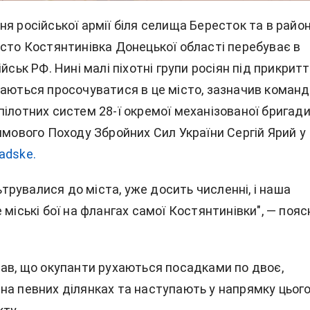
я російської армії біля селища Бересток та в район
істо Костянтинівка Донецької області перебуває в
ійськ РФ. Нині малі піхотні групи росіян під прикрит
гаються просочуватися в це місто, зазначив коман
пілотних систем 28-ї окремої механізованої бригад
имового Походу Збройних Сил України Сергій Ярий у
adske.
ільтрувалися до міста, уже досить численні, і наша
 міські бої на флангах самої Костянтинівки", — поя
зав, що окупанти рухаються посадками по двоє,
на певних ділянках та наступають у напрямку цьог