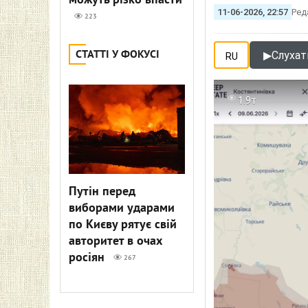
можуть різко впасти
11-06-2026, 22:57
Ред
223
СТАТТІ У ФОКУСІ
▶
Слухат
RU
1.9т
Путін перед
виборами ударами
по Києву рятує свій
авторитет в очах
росіян
267