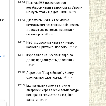
14:44
Правила EES посилюються:
незабаром черги в аеропортах Європи
можуть стати ще довшими
238
ти
14:23
Дістатись "нуля" стає майже
неможливим завданням, військовим
доводиться ретельно планувати
кожен крок
284
14:02
Нафта дорожчає через ситуацію
навколо Ормузької протоки
243
13:41
Курс валют на 7 серпня: євро та
від
долар продовжують дорожчати
241
13:20
Аеродром "Гвардійське" у Криму
охопили потужні пожежі
276
12:59
Екстремальна спека затримує
авіарейси: через високі температури
повітря літакам стає складніше
злітати
294