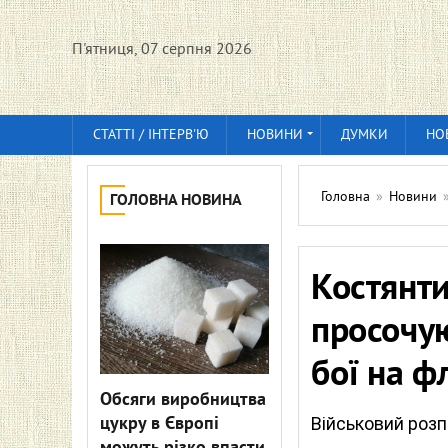
П'ятниця, 07 серпня 2026
СТАТТІ / ІНТЕРВ'Ю
НОВИНИ
ДУМКИ
НО
Головна
»
Новини
ГОЛОВНА НОВИНА
Костянти
просочую
бої на ф
Обсяги виробництва
цукру в Європі
Військовий розп