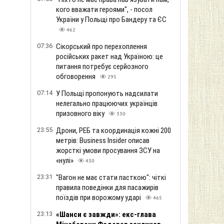
кого вважати героями", - посол
України у Польщі про Бандеру та ЄС
462
07:36
Сікорський про перехоплення
російських ракет над Україною: це
питання потребує серйозного
обговорення
295
07:14
У Польщі пропонують надсилати
нелегально працюючих українців
призовного віку
330
23:55
Дрони, РЕБ та координація кожні 200
метрів: Business Insider описав
жорсткі умови просування ЗСУ на
«нулі»
430
23:31
"Вагон не має стати пасткою": чіткі
правила поведінки для пасажирів
поїздів при ворожому ударі
465
23:13
«Шанси є завжди»: екс-глава