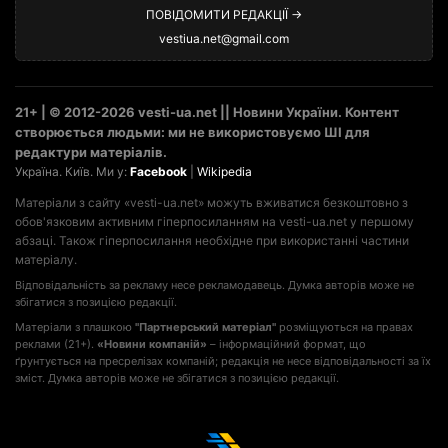
ПОВІДОМИТИ РЕДАКЦІЇ →
vestiua.net@gmail.com
21+ | © 2012-2026 vesti-ua.net || Новини України. Контент
створюється людьми: ми не використовуємо ШІ для
редактури матеріалів.
Україна. Київ. Ми у:
Facebook
|
Wikipedia
Матеріали з сайту «vesti-ua.net» можуть вживатися безкоштовно з
обов'язковим активним гіперпосиланням на vesti-ua.net у першому
абзаці. Також гіперпосилання необхідне при використанні частини
матеріалу.
Відповідальність за рекламу несе рекламодавець. Думка авторів може не
збігатися з позицією редакції.
Матеріали з плашкою
"Партнерський матеріал"
розміщуються на правах
реклами (21+).
«Новини компаній»
– інформаційний формат, що
ґрунтується на пресрелізах компаній; редакція не несе відповідальності за їх
зміст. Думка авторів може не збігатися з позицією редакції.