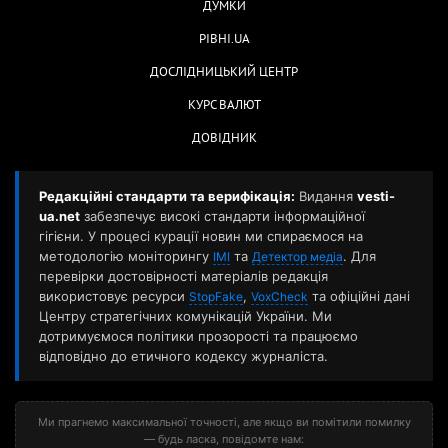
ДУМКИ
РІВНІ.UA
ДОСЛІДНИЦЬКИЙ ЦЕНТР
КУРС ВАЛЮТ
ДОВІДНИК
Редакційні стандарти та верифікація:
Видання
vesti-
ua.net
забезпечує високі стандарти інформаційної
гігієни. У процесі курації новин ми спираємося на
методологію моніторингу
та
. Для
ІМІ
Детектор медіа
перевірки достовірності матеріалів редакція
використовує ресурси
,
та офіційні дані
StopFake
VoxCheck
Центру стратегічних комунікацій України. Ми
дотримуємося політики прозорості та працюємо
відповідно до етичного кодексу журналіста.
Ми прагнемо максимальної точності, але якщо ви помітили помилку
— будь ласка, повідомте нам: