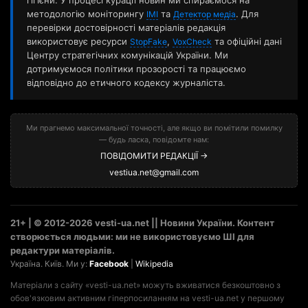
гігієни. У процесі курації новин ми спираємося на
методологію моніторингу
та
. Для
ІМІ
Детектор медіа
перевірки достовірності матеріалів редакція
використовує ресурси
,
та офіційні дані
StopFake
VoxCheck
Центру стратегічних комунікацій України. Ми
дотримуємося політики прозорості та працюємо
відповідно до етичного кодексу журналіста.
Ми прагнемо максимальної точності, але якщо ви помітили помилку
— будь ласка, повідомте нам:
ПОВІДОМИТИ РЕДАКЦІЇ →
vestiua.net@gmail.com
21+ | © 2012-2026 vesti-ua.net || Новини України. Контент
створюється людьми: ми не використовуємо ШІ для
редактури матеріалів.
Україна. Київ. Ми у:
Facebook
|
Wikipedia
Матеріали з сайту «vesti-ua.net» можуть вживатися безкоштовно з
обов'язковим активним гіперпосиланням на vesti-ua.net у першому