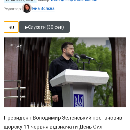
Інна Волєва
Редактор:
▶
Слухати (30 сек)
RU
1.4т
Президент Володимир Зеленський постановив
щороку 11 червня відзначати День Сил