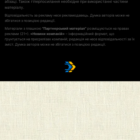
абзаці. Також гіперпосилання необхідне при використанні частини
матеріалу.
Відповідальність за рекламу несе рекламодавець. Думка авторів може не
збігатися з позицією редакції.
Матеріали з плашкою
"Партнерський матеріал"
розміщуються на правах
реклами (21+).
«Новини компаній»
– інформаційний формат, що
ґрунтується на пресрелізах компаній; редакція не несе відповідальності за їх
зміст. Думка авторів може не збігатися з позицією редакції.