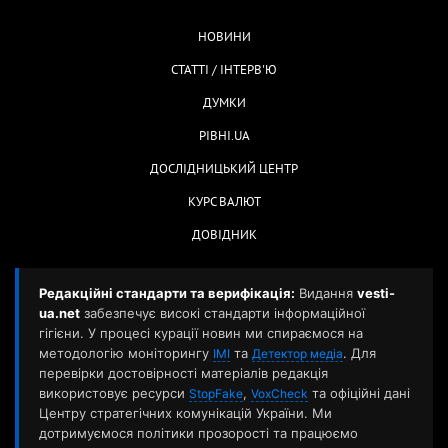
НОВИНИ
СТАТТІ / ІНТЕРВ'Ю
ДУМКИ
РІВНІ.UA
ДОСЛІДНИЦЬКИЙ ЦЕНТР
КУРС ВАЛЮТ
ДОВІДНИК
Редакційні стандарти та верифікація:
Видання
vesti-
ua.net
забезпечує високі стандарти інформаційної
гігієни. У процесі курації новин ми спираємося на
методологію моніторингу
та
. Для
ІМІ
Детектор медіа
перевірки достовірності матеріалів редакція
використовує ресурси
,
та офіційні дані
StopFake
VoxCheck
Центру стратегічних комунікацій України. Ми
дотримуємося політики прозорості та працюємо