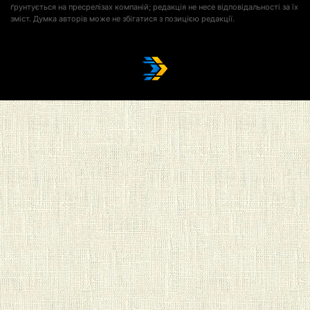
ґрунтується на пресрелізах компаній; редакція не несе відповідальності за їх
зміст. Думка авторів може не збігатися з позицією редакції.