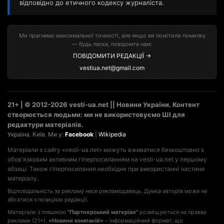
відповідно до етичного кодексу журналіста.
Ми прагнемо максимальної точності, але якщо ви помітили помилку
— будь ласка, повідомте нам:
ПОВІДОМИТИ РЕДАКЦІЇ →
vestiua.net@gmail.com
21+ | © 2012-2026 vesti-ua.net || Новини України. Контент
створюється людьми: ми не використовуємо ШІ для
редактури матеріалів.
Україна. Київ. Ми у:
Facebook
|
Wikipedia
Матеріали з сайту «vesti-ua.net» можуть вживатися безкоштовно з
обов'язковим активним гіперпосиланням на vesti-ua.net у першому
абзаці. Також гіперпосилання необхідне при використанні частини
матеріалу.
Відповідальність за рекламу несе рекламодавець. Думка авторів може не
збігатися з позицією редакції.
Матеріали з плашкою
"Партнерський матеріал"
розміщуються на правах
реклами (21+).
«Новини компаній»
– інформаційний формат, що