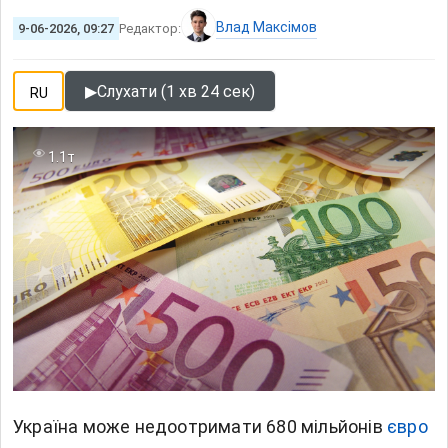
Влад Максімов
9-06-2026, 09:27
Редактор:
▶
Слухати (1 хв 24 сек)
RU
1.1т
Україна може недоотримати 680 мільйонів
євро