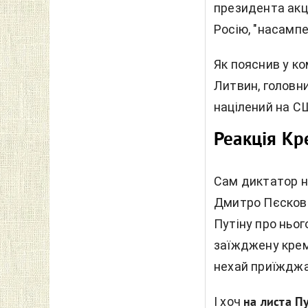
президента акц
Росію, "насампе
Як пояснив у к
Литвин, головни
націлений на СШ
Реакція К
Сам диктатор на
Дмитро Пєсков 
Путіну про ньог
заїжджену кремл
нехай приїжджа
І хоч
на листа Пу