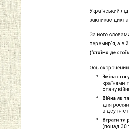
Український лід
закликає диктат
За його словами
перемир'я, а ві
("стоїмо де стоїм
Ось скорочений
Зміна стос
країнами 
стану війн
Війна як тя
для росіян
відсутніст
Втрати та 
(понад 30 