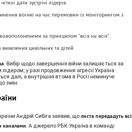
чіткої дати зустрічі лідерів.
инення вогню на час перемовин із моніторингом з
ковополоненими за принципом “всіх на всіх”.
вивезених цивільних та дітей.
: Вибір щодо завершення війни залишається за
ва
 лідером; у разі продовження агресії Україна
ся далі, а внутрішня втома в Росії неминуче
о змін.
раїни
раїни Андрій Сибіга заявив, що
листа передадуть вс
. А джерело РБК-Україна в команді
и каналами