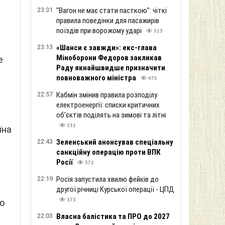
23:31
"Вагон не має стати пасткою": чіткі
правила поведінки для пасажирів
поїздів при ворожому ударі
313
23:13
«Шанси є завжди»: екс-глава
Міноборони Федоров закликав
е
Раду якнайшвидше призначити
повноважного міністра
475
22:57
Кабмін змінив правила розподілу
електроенергії: списки критичних
об'єктів поділять на зимові та літні
331
їна
22:43
Зеленський анонсував спеціальну
санкційну операцію проти ВПК
,
Росії
372
22:19
Росія запустила хвилю фейків до
другої річниці Курської операції - ЦПД
373
о
22:03
Власна балістика та ПРО до 2027