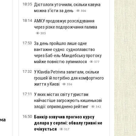
18:35
Дієтологи уточнили, скільки кавуна
можна з'їсти за день
306
18:14
АМКУ продовжує розслідування
через різке подорожчання палива
303
17:53
За день пройшло лише одне
вантажне судно: судноплавство
через Баб-ель-Мандебську протоку
майже повністю зупинилося
377
17:32
У Klavdia Petrivna запитали, скільки
грошей їй потрібно для комфортного
життя у Києві
356
17:11
У яких містах світу туристам
найчастіше загрожують кишенькові
злодії: оприлюднено рейтинг
342
16:50
Банкір озвучив прогноз курсу
іма
долара у серпні: обвалу гривні не
очікується
317