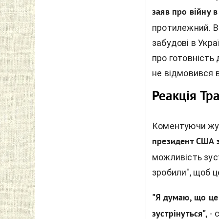
заяв про війну в
протилежний. В
забудові в Украї
про готовність 
не відмовився в
Реакція Тр
Коментуючи жур
президент США 
можливість зуст
зробили", щоб 
"Я думаю, що це 
-
зустрінуться",