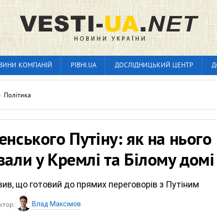
ВИНИ КОМПАНІЙ
РІВНІ.UA
ДОСЛІДНИЦЬКИЙ ЦЕНТР
Д
»
Політика
енського Путіну: як на нього
вали у Кремлі та Білому домі
ив, що готовий до прямих переговорів з Путіним
Влад Максімов
ктор: