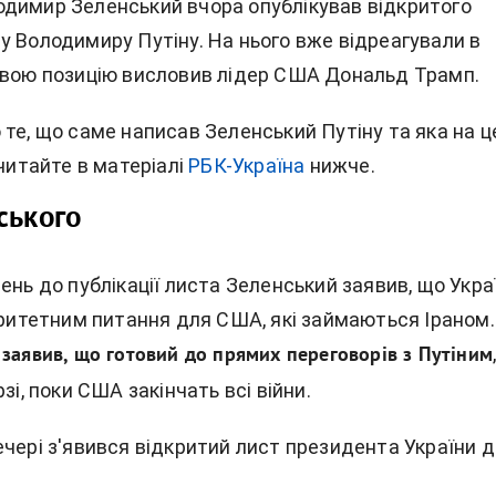
димир Зеленський вчора опублікував відкритого
у Володимиру Путіну. На нього вже відреагували в
свою позицію висловив лідер США Дональд Трамп.
те, що саме написав Зеленський Путіну та яка на ц
 читайте в матеріалі
РБК-Україна
нижче.
ського
ень до публікації листа Зеленський заявив, що Укра
оритетним питання для США, які займаються Іраном.
 заявив, що готовий до прямих переговорів з Путіним
зі, поки США закінчать всі війни.
ечері з'явився відкритий лист президента України д