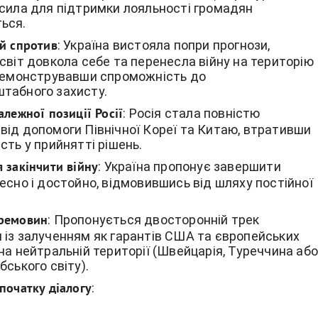
 сила для підтримки лояльності громадян
ься.
: Україна вистояла попри прогнози,
й спротив
світ довкола себе та перенесла війну на територію
одемонструвавши спроможність до
табного захисту.
: Росія стала повністю
алежної позиції Росії
від допомоги Північної Кореї та Китаю, втративши
сть у прийнятті рішень.
: Україна пропонує завершити
 закінчити війну
есно і достойно, відмовившись від шляху постійної
: Пропонується двосторонній трек
ремовин
 із залученням як гарантів США та європейських
на нейтральній території (Швейцарія, Туреччина аб
бського світу).
:
початку діалогу