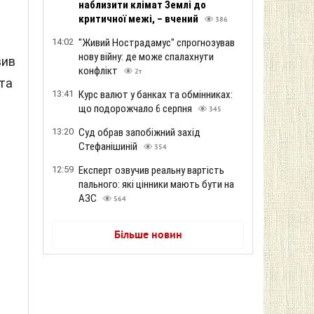
наблизити клімат Землі до
критичної межі, – вчений
386
14:02
"Живий Нострадамус" спрогнозував
нову війну: де може спалахнути
вив
конфлікт
2т
 та
13:41
Курс валют у банках та обмінниках:
що подорожчало 6 серпня
345
13:20
Суд обрав запобіжний захід
Стефанішиній
354
12:59
Експерт озвучив реальну вартість
пального: які цінники мають бути на
АЗС
564
Більше новин