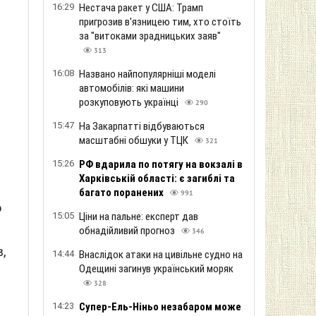
16:29
Нестача ракет у США: Трамп
пригрозив в'язницею тим, хто стоїть
за "витоками зрадницьких заяв"
313
16:08
Названо найпопулярніші моделі
автомобілів: які машини
розкуповують українці
290
15:47
На Закарпатті відбуваються
масштабні обшуки у ТЦК
321
15:26
РФ вдарила по потягу на вокзалі в
Харківській області: є загиблі та
багато поранених
991
о
15:05
Ціни на пальне: експерт дав
обнадійливий прогноз
346
,
14:44
Внаслідок атаки на цивільне судно на
Одещині загинув український моряк
328
14:23
Супер-Ель-Ніньо незабаром може
а