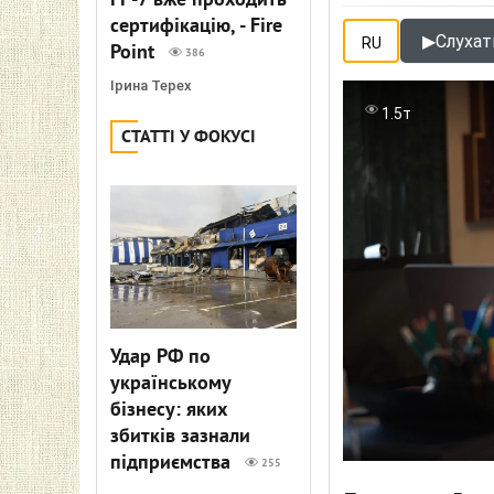
FP-7 вже проходить
сертифікацію, - Fire
▶
Слухати
RU
Point
386
Ірина Терех
1.5т
СТАТТІ У ФОКУСІ
Удар РФ по
українському
бізнесу: яких
збитків зазнали
підприємства
255