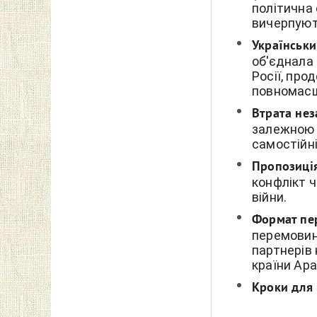
політична
вичерпуют
Українськи
об'єднала 
Росії, пр
повномасш
Втрата нез
залежною 
самостійні
Пропозиція
конфлікт ч
війни.
Формат пе
перемовин
партнерів 
країни Ара
Кроки для 