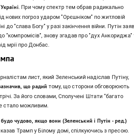
. При чому спектр тем обрав радикально
 Україні
ід нових погроз ударом "Орєшніком" по житловій
ні до "слава Богу" у разі закінчення війни. Путін зая
до "компромісів", знову згадав про "дух Анкориджа"
ід мрії про Донбас.
ампа
налістам лист, який Зеленський надіслав Путіну,
тому, що сторони обговорюють
зазначив, що радий
річі. За його словами, Сполучені Штати "багато
це стало можливим.
будо чудово, якщо вони (Зеленський і Путін - ред.)
сказав Трамп у Білому домі, спілкуючись з пресою.