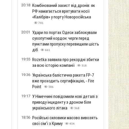
20:18
Комбінований захист від дронів: як
РФ намагається врятувати носії
«Калібрів» у порту Новоросійська
741
20:01
Удари по портах Одеси заблокували
сухопутний кордон: черги перед
пунктами пропуску перевищили шість
діб
661
19:55
Rozetka заявила про рекордні збитки
за всю історію компанії
318
19:36
Українська балістична ракета FP-7
вже проходить сертифікацію, - Fire
Point
386
19:17
У Німеччині повідомили нові деталі з
о
приводу інциденту з дроном біля
українського літака
368
18:56
Російські силовики масово вивозять
свої сім'ї з Криму
434