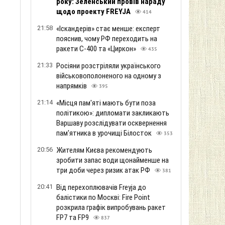
року: Зеленський провів нараду
щодо проекту FREYJA
414
21:58
«Іскандерів» стає менше: експерт
пояснив, чому РФ переходить на
ракети С-400 та «Циркон»
435
21:33
Росіяни розстріляли українського
військовополоненого на одному з
напрямків
395
21:14
«Місця пам'яті мають бути поза
політикою»: дипломати закликають
Варшаву розслідувати осквернення
пам'ятника в урочищі Білосток
353
20:56
Жителям Києва рекомендують
.
зробити запас води щонайменше на
три доби через ризик атак РФ
381
20:41
Від перехоплювачів Freyja до
балістики по Москві: Fire Point
розкрила графік випробувань ракет
FP7 та FP9
837