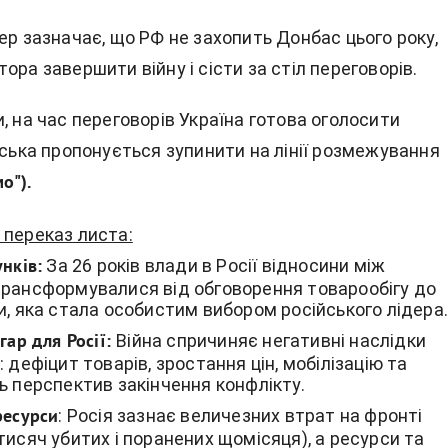
ер зазначає, що РФ не захопить Донбас цього року,
ора завершити війну і сісти за стіл переговорів.
, на час переговорів Україна готова оголосити
йська пропонується зупинити на лінії розмежування
о").
 переказ листа:
За 26 років влади в Росії відносини між
унків:
трансформувалися від обговорення товарообігу до
и, яка стала особистим вибором російського лідера
Війна спричиняє негативні наслідки
гар для Росії:
: дефіцит товарів, зростання цін, мобілізацію та
ь перспектив закінчення конфлікту.
: Росія зазнає величезних втрат на фронті
ресурси
тисяч убитих і поранених щомісяця), а ресурси та