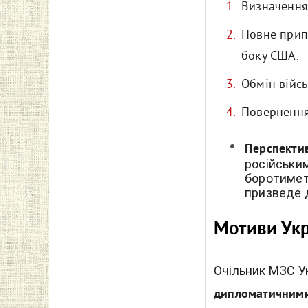
Визначення 
Повне прип
боку США.
Обмін війсь
Повернення 
Перспекти
російським
боротиметь
призведе д
Мотиви Ук
Очільник МЗС Ук
дипломатичним