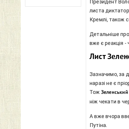
Президент Воло
листа диктатор
Кремлі, також 
Детальніше про 
вже є реакція -
Лист Зелен
Зазначимо, за д
наразі не є прі
Тож
Зеленський
ніж чекати в чер
А вже вчора вв
Путіна.