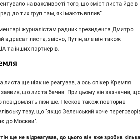
ентувало на важливості того, що
зміст листа йде в
ред до тих груп там, які мають вплив".
оментарі журналістам радник президента Дмитро
й адресат листа, звісно, Путін, але він також
А та інших партнерів.
ремля
 листа ще ніяк не реагував, а ось спікер Кремля
заявив, що листа бачив. При цьому він зазначив, щ
о повідомлять пізніше. Пєсков також повторив
івську тезу, що "якщо Зеленський хоче переговорів
є до Москви".
тін ще не відреагував, до цього він вже зробив кільк