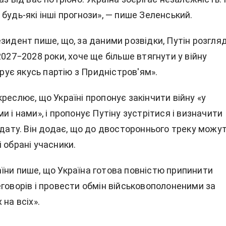
будь-які інші прогнози», — пише Зеленський.
зидент пише, що, за даними розвідки, Путін розгля
2027−2028 роки, хоче ще більше втягнути у війну
ігрує якусь партію з Придністров'ям».
реслює, що Україні пропонує закінчити війну «у
и і нами», і пропонує Путіну зустрітися і визначити
 дату. Він додає, що до двостороннього треку можу
 обрані учасники.
їни пише, що Україна готова повністю припинити
говорів і провести обмін військовополоненими за
 на всіх».