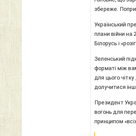
збереже. Попри 
Український пре
плани війни на 
Білорусь і «роз
Зеленський підк
форматі між вам
для цього чітку
долучитися інші
Президент Укра
вогонь для пере
принципом «всіх