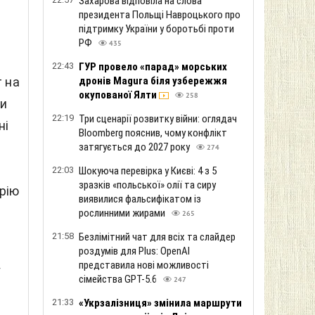
Захарова відповіла на слова
президента Польщі Навроцького про
підтримку України у боротьбі проти
РФ
435
22:43
ГУР провело «парад» морських
дронів Magura біля узбережжя
т на
окупованої Ялти
258
ки
22:19
Три сценарії розвитку війни: оглядач
ні
Bloomberg пояснив, чому конфлікт
затягується до 2027 року
274
22:03
Шокуюча перевірка у Києві: 4 з 5
зразків «польської» олії та сиру
рію
виявилися фальсифікатом із
рослинними жирами
265
21:58
Безлімітний чат для всіх та слайдер
роздумів для Plus: OpenAI
представила нові можливості
у
сімейства GPT-5.6
247
21:33
«Укрзалізниця» змінила маршрути
І