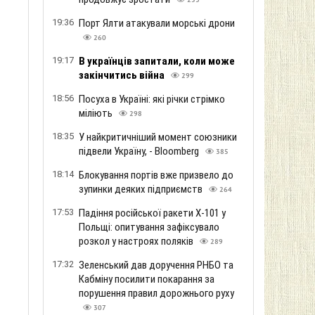
253
19:36
Порт Ялти атакували морські дрони
260
19:17
В українців запитали, коли може
закінчитись війна
299
18:56
Посуха в Україні: які річки стрімко
міліють
298
18:35
У найкритичніший момент союзники
підвели Україну, - Bloomberg
385
18:14
Блокування портів вже призвело до
зупинки деяких підприємств
264
17:53
Падіння російської ракети Х-101 у
Польщі: опитування зафіксувало
розкол у настроях поляків
289
17:32
Зеленський дав доручення РНБО та
Кабміну посилити покарання за
порушення правил дорожнього руху
307