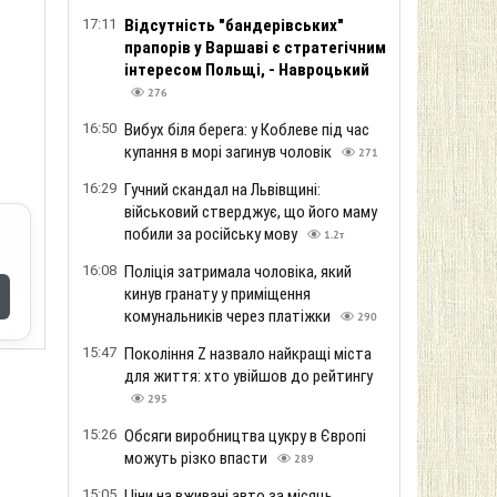
17:11
Відсутність "бандерівських"
прапорів у Варшаві є стратегічним
інтересом Польщі, - Навроцький
276
16:50
Вибух біля берега: у Коблеве під час
купання в морі загинув чоловік
271
16:29
Гучний скандал на Львівщині:
військовий стверджує, що його маму
побили за російську мову
1.2т
16:08
Поліція затримала чоловіка, який
кинув гранату у приміщення
комунальників через платіжки
290
15:47
Покоління Z назвало найкращі міста
для життя: хто увійшов до рейтингу
295
15:26
Обсяги виробництва цукру в Європі
можуть різко впасти
289
15:05
Ціни на вживані авто за місяць