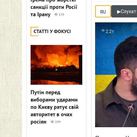
Грема про жорсткі
санкції проти Росії
▶
Слухати
RU
та Ірану
170
СТАТТІ У ФОКУСІ
2.2т
Путін перед
виборами ударами
по Києву рятує свій
авторитет в очах
росіян
299