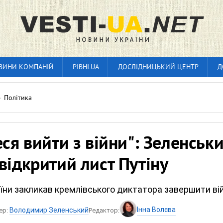
ВИНИ КОМПАНІЙ
РІВНІ.UA
ДОСЛІДНИЦЬКИЙ ЦЕНТР
Д
»
Політика
еся вийти з війни": Зеленськ
відкритий лист Путіну
їни закликав кремлівського диктатора завершити ві
Інна Волєва
Володимир Зеленський
ер:
Редактор: