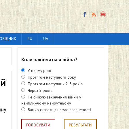
ОВІДНИК
RU
UA
Коли закінчиться війна?
У цьому році
Протягом наступного року
ий
Протягом наступних 2-3 років
Через 5 років
Не очікую закінчення війни у
найближчому майбутньому
йну
Важко сказати / немає впевненості
ГОЛОСУВАТИ
РЕЗУЛЬТАТИ