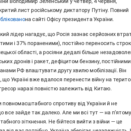
їни Володимир Зеленський у четвер, 4 червня,
дкритий лист російському диктатору Путіну. Повний
убліковано
на сайті Офісу президента України.
ький лідер нагадує, що Росія зазнає серйозних втра
итими і 37% пораненими), постійно переносить стро
цької області, а росіяни дедалі більше незадоволе
ьких дронів і ракет, дефіцитом бензину, постійними
анами РФ влаштувати другу хвилю мобілізації. Він
, що Україні вже вдалося перенести війну на терито
-агресор наразі повністю залежить від Китаю.
и повномасштабного спротиву від України й не
о все зайде так далеко. Але ми всі тут — на пʼятом
абного зіткнення. Не бійтеся вийти з війни — це
аз від вас потрібно. Україна зберігає незалежність. 