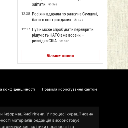
злітати
366
12:38
Росіяни вдарили по ринку на Сумщині,
багато постраждалих
323
12:17
Путін може спробувати перевірити
рішучість НАТО вже восени, -
розвідка США
382
Більше новин
а конфіденційності
Правила користування сайтом
 інформаційної гігієни. У процесі курації новин
рності матеріалів редакція використовує
и дотримуємося політики прозорості та