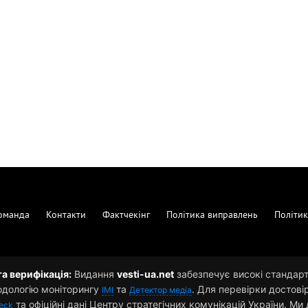
оманда
Контакти
Фактчекінг
Політика виправлень
Політик
та верифікація:
Видання
vesti-ua.net
забезпечує високі стандарти
одологію моніторингу
та
. Для перевірки достові
ІМІ
Детектор медіа
та офіційні дані Центру стратегічних комунікацій України. М
eck