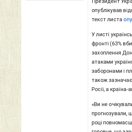
Президент Укра
опублікував ві
текст листа
оп
У листі українс
фронті (63% вб
захоплення Доне
атаками українс
заборонами і пл
також зазначає
Росії, а країна
«Ви не очікувал
прогнозували, щ
році повномасшт
головне, що зар