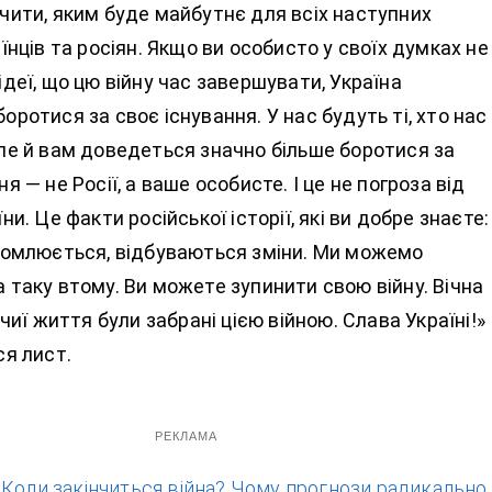
чити, яким буде майбутнє для всіх наступних
їнців та росіян. Якщо ви особисто у своїх думках не
ідеї, що цю війну час завершувати, Україна
оротися за своє існування. У нас будуть ті, хто нас
ле й вам доведеться значно більше боротися за
я — не Росії, а ваше особисте. І це не погроза від
ни. Це факти російської історії, які ви добре знаєте:
томлюється, відбуваються зміни. Ми можемо
 таку втому. Ви можете зупинити свою війну. Вічна
 чиї життя були забрані цією війною. Слава Україні!»
ся лист.
РЕКЛАМА
:
Коли закінчиться війна? Чому прогнози радикально