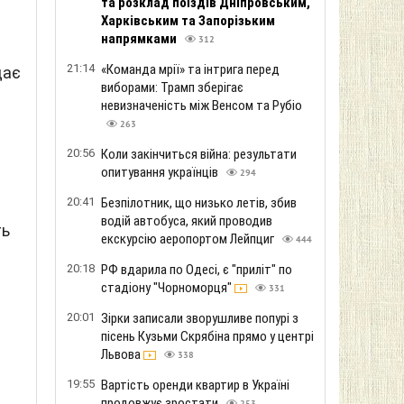
та розклад поїздів Дніпровським,
Харківським та Запорізьким
напрямками
312
21:14
«Команда мрії» та інтрига перед
дає
виборами: Трамп зберігає
невизначеність між Венсом та Рубіо
263
20:56
Коли закінчиться війна: результати
опитування українців
294
20:41
Безпілотник, що низько летів, збив
водій автобуса, який проводив
ть
екскурсію аеропортом Лейпциг
444
20:18
РФ вдарила по Одесі, є "приліт" по
стадіону "Чорноморця"
331
20:01
Зірки записали зворушливе попурі з
пісень Кузьми Скрябіна прямо у центрі
Львова
338
19:55
Вартість оренди квартир в Україні
продовжує зростати