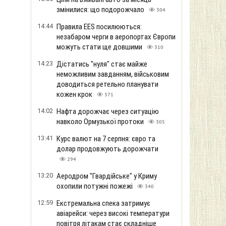
змінилися: що подорожчало
304
14:44
Правила EES посилюються:
незабаром черги в аеропортах Європи
можуть стати ще довшими
310
14:23
Дістатись "нуля" стає майже
неможливим завданням, військовим
доводиться ретельно планувати
кожен крок
371
14:02
Нафта дорожчає через ситуацію
навколо Ормузької протоки
305
13:41
Курс валют на 7 серпня: євро та
долар продовжують дорожчати
294
13:20
Аеродром "Гвардійське" у Криму
охопили потужні пожежі
340
12:59
Екстремальна спека затримує
авіарейси: через високі температури
повітря літакам стає складніше