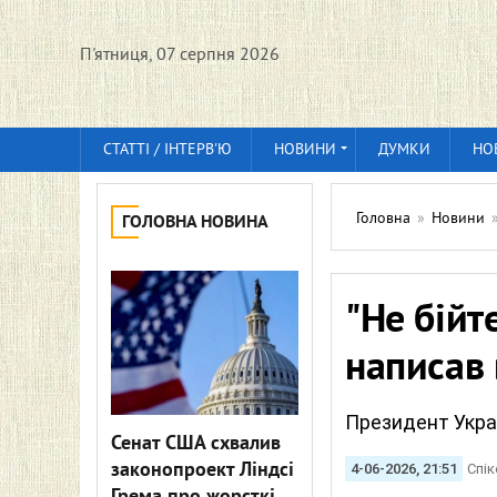
П'ятниця, 07 серпня 2026
СТАТТІ / ІНТЕРВ'Ю
НОВИНИ
ДУМКИ
НО
Головна
»
Новини
ГОЛОВНА НОВИНА
"Не бійт
написав 
Президент Укра
Сенат США схвалив
законопроект Ліндсі
4-06-2026, 21:51
Спік