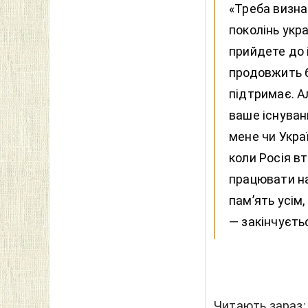
«Треба визна
поколінь укра
прийдете до 
продовжить б
підтримає. А
ваше існуванн
мене чи Украї
коли Росія в
працювати на
памʼять усім,
— закінчуєть
Читають зараз