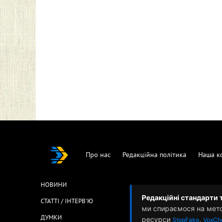
Про нас
Редакційна політика
Наша к
НОВИНИ
Редакційні стандарти 
СТАТТІ / ІНТЕРВ'Ю
ми спираємося на мет
ДУМКИ
ресурси
,
StopFake
VoxCh