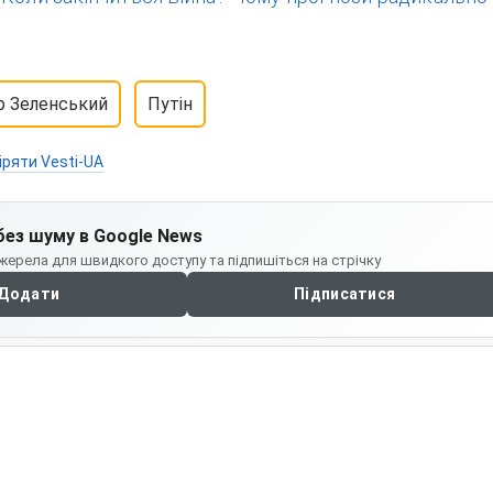
р Зеленський
Путін
іряти Vesti-UA
без шуму в Google News
жерела для швидкого доступу та підпишіться на стрічку
Додати
Підписатися