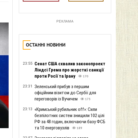
РЕКЛАМА
ОСТАННІ НОВИНИ
23:55
Сенат США схвалив законопроект
Ліндсі Грема про жорсткі санкції
проти Росії та Ірану
170
23:31
Зеленський прибув з першим
офіційним візитом до Сербії для
переговорів із Вучичем
173
23:13
«Кримський рубильник off»: Сили
безпілотних систем знищили 102 цілі
РФ за 48 годин, включаючи базу ФСБ
та 10 енерговузлів
189
22:57