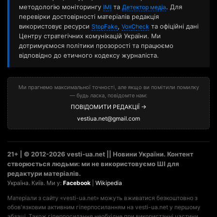
методологію моніторингу
та
. Для
ІМІ
Детектор медіа
перевірки достовірності матеріалів редакція
використовує ресурси
,
та офіційні дані
StopFake
VoxCheck
Центру стратегічних комунікацій України. Ми
дотримуємося політики прозорості та працюємо
відповідно до етичного кодексу журналіста.
Ми прагнемо максимальної точності, але якщо ви помітили помилку
— будь ласка, повідомте нам:
ПОВІДОМИТИ РЕДАКЦІЇ →
vestiua.net@gmail.com
21+ | © 2012-2026 vesti-ua.net || Новини України. Контент
створюється людьми: ми не використовуємо ШІ для
редактури матеріалів.
Україна. Київ. Ми у:
Facebook
|
Wikipedia
Матеріали з сайту «vesti-ua.net» можуть вживатися безкоштовно з
обов'язковим активним гіперпосиланням на vesti-ua.net у першому
абзаці. Також гіперпосилання необхідне при використанні частини