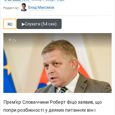
Влад Максімов
Редактор:
▶
Слухати (54 сек)
RU
2т
Прем’єр Словаччини Роберт Фіцо заявив, що
попри розбіжності у деяких питаннях він і