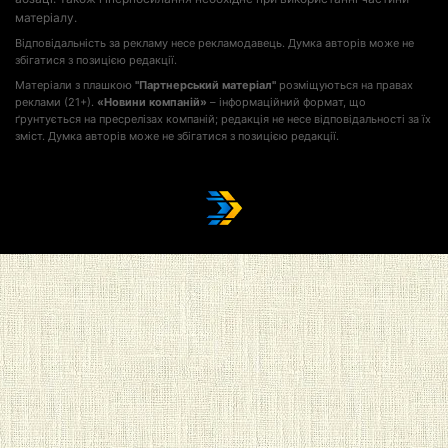
матеріалу.
Відповідальність за рекламу несе рекламодавець. Думка авторів може не
збігатися з позицією редакції.
Матеріали з плашкою
"Партнерський матеріал"
розміщуються на правах
реклами (21+).
«Новини компаній»
– інформаційний формат, що
ґрунтується на пресрелізах компаній; редакція не несе відповідальності за їх
зміст. Думка авторів може не збігатися з позицією редакції.