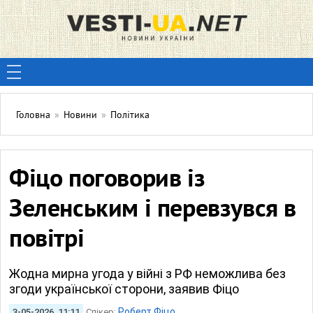
Головна
»
Новини
»
Політика
Фіцо поговорив із
Зеленським і перевзувся в
повітрі
Жодна мирна угода у війні з РФ неможлива без
згоди української сторони, заявив Фіцо
Роберт Фіцо
3-05-2026, 11:11
Спікер: