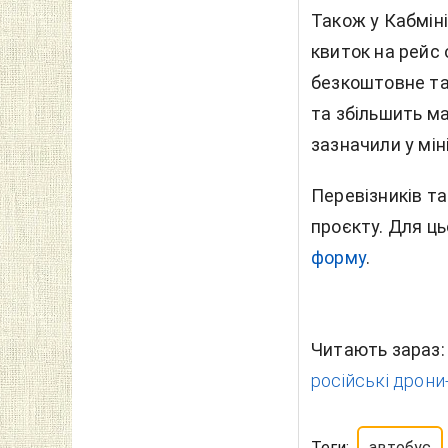
Також у Кабмін
квиток на рейс 
безкоштовне та
та збільшить ма
зазначили у мін
Перевізників т
проєкту. Для ць
форму
.
Читають зараз
російські дрони-
Теги:
автобус