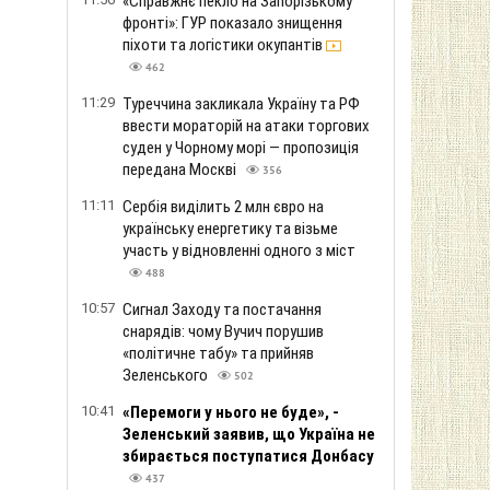
«Справжнє пекло на Запорізькому
фронті»: ГУР показало знищення
піхоти та логістики окупантів
462
11:29
Туреччина закликала Україну та РФ
ввести мораторій на атаки торгових
суден у Чорному морі — пропозиція
передана Москві
356
11:11
Сербія виділить 2 млн євро на
українську енергетику та візьме
участь у відновленні одного з міст
488
10:57
Сигнал Заходу та постачання
снарядів: чому Вучич порушив
«політичне табу» та прийняв
Зеленського
502
10:41
«Перемоги у нього не буде», -
Зеленський заявив, що Україна не
збирається поступатися Донбасу
437