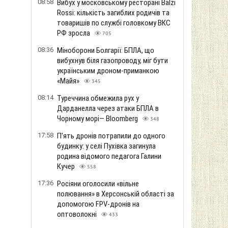
08:58
Вибух у московському ресторані Balzi
Rossi: кількість загиблих родичів та
товаришів по службі головкому ВКС
РФ зросла
705
08:36
Міноборони Болгарії: БПЛА, що
вибухнув біля газопроводу, міг бути
українським дроном-приманкою
«Майя»
345
08:14
Туреччина обмежила рух у
Дарданелла через атаки БПЛА в
Чорному морі— Bloomberg
348
17:58
П'ять дронів потрапили до одного
будинку: у селі Пухівка загинула
родина відомого педагога Галини
Кучер
558
17:36
Росіяни оголосили «вільне
полювання» в Херсонській області за
допомогою FPV-дронів на
оптоволокні
433