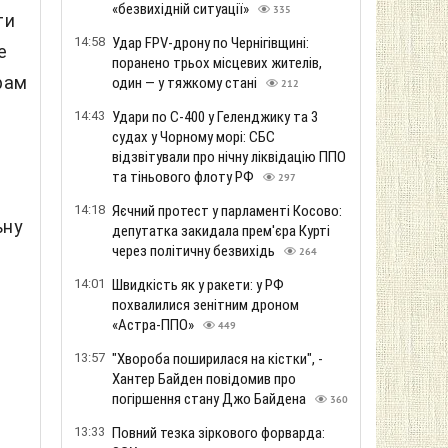
«безвихідній ситуації»
335
ти
14:58
Удар FPV-дрону по Чернігівщині:
е
поранено трьох місцевих жителів,
рам
один — у тяжкому стані
212
14:43
Удари по С-400 у Геленджику та 3
судах у Чорному морі: СБС
відзвітували про нічну ліквідацію ППО
та тіньового флоту РФ
297
14:18
Яєчний протест у парламенті Косово:
ьну
депутатка закидала прем'єра Курті
через політичну безвихідь
264
14:01
Швидкість як у ракети: у РФ
похвалилися зенітним дроном
«Астра-ППО»
449
13:57
"Хвороба поширилася на кістки", -
Хантер Байден повідомив про
погіршення стану Джо Байдена
360
13:33
Повний тезка зіркового форварда: