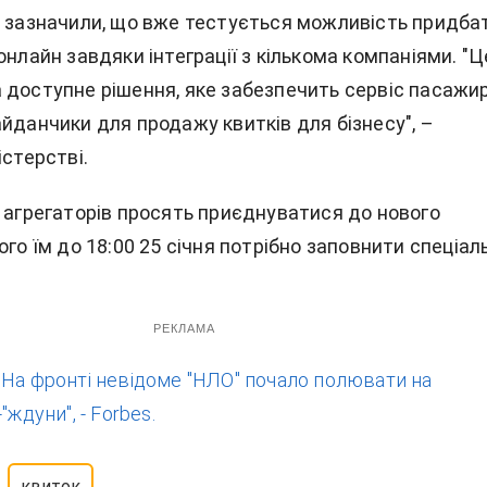
і зазначили, що вже тестується можливість придба
онлайн завдяки інтеграції з кількома компаніями. "Ц
 доступне рішення, яке забезпечить сервіс пасажи
йданчики для продажу квитків для бізнесу", –
істерстві.
а агрегаторів просять приєднуватися до нового
ого їм до 18:00 25 січня потрібно заповнити спеціал
РЕКЛАМА
:
На фронті невідоме "НЛО" почало полювати на
"ждуни", - Forbes.
квиток