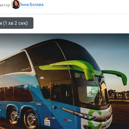
Інна Волєва
актор:
 (1 хв 2 сек)