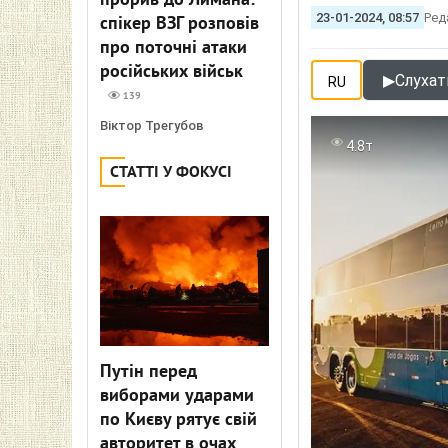
прорив до Лимана:
23-01-2024, 08:57
Ред
спікер ВЗГ розповів
про поточні атаки
російських військ
▶
Слухати
RU
139
Віктор Трегубов
4.8т
СТАТТІ У ФОКУСІ
Путін перед
виборами ударами
по Києву рятує свій
авторитет в очах