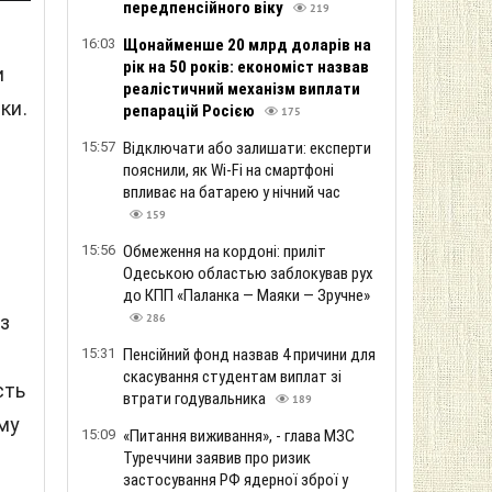
передпенсійного віку
219
16:03
Щонайменше 20 млрд доларів на
рік на 50 років: економіст назвав
и
реалістичний механізм виплати
ки.
репарацій Росією
175
15:57
Відключати або залишати: експерти
пояснили, як Wi-Fi на смартфоні
впливає на батарею у нічний час
159
15:56
Обмеження на кордоні: приліт
Одеською областью заблокував рух
до КПП «Паланка — Маяки — Зручне»
з
286
15:31
Пенсійний фонд назвав 4 причини для
скасування студентам виплат зі
сть
втрати годувальника
189
му
15:09
«Питання виживання», - глава МЗС
Туреччини заявив про ризик
застосування РФ ядерної зброї у