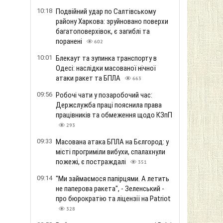
10:18
Подвійний удар по Салтівському
району Харкова: зруйновано поверхи
багатоповерхівок, є загиблі та
поранені
602
10:01
Блекаут та зупинка транспорту в
Одесі: наслідки масованої нічної
атаки ракет та БПЛА
663
09:56
Робочі чати у позаробочий час:
Держслужба праці пояснила права
працівників та обмеження щодо КЗпП
293
09:33
Масована атака БПЛА на Бєлгород: у
місті прогриміли вибухи, спалахнули
пожежі, є постраждалі
351
09:14
"Ми займаємося папірцями. А летить
не паперова ракета", - Зеленський -
про бюрократію та ліцензії на Patriot
328