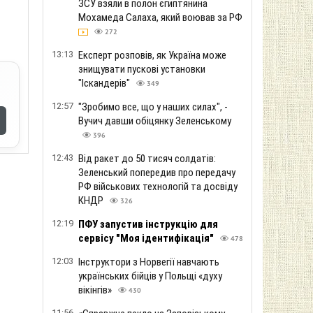
ЗСУ взяли в полон єгиптянина
Мохамеда Салаха, який воював за РФ
272
13:13
Експерт розповів, як Україна може
знищувати пускові установки
"Іскандерів"
349
12:57
"Зробимо все, що у наших силах", -
Вучич давши обіцянку Зеленському
396
12:43
Від ракет до 50 тисяч солдатів:
Зеленський попередив про передачу
РФ військових технологій та досвіду
КНДР
326
12:19
ПФУ запустив інструкцію для
сервісу "Моя ідентифікація"
478
12:03
Інструктори з Норвегії навчають
українських бійців у Польщі «духу
вікінгів»
430
11:56