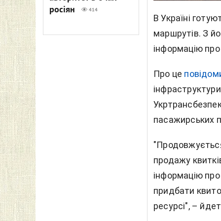
росіян
414
В Україні готу
маршрутів. З й
інформацію про 
Про це
повідом
інфраструктури 
Укртрансбезпе
пасажирських п
"Продовжується
продажу квиткі
інформацію про 
придбати квито
ресурсі", – йде