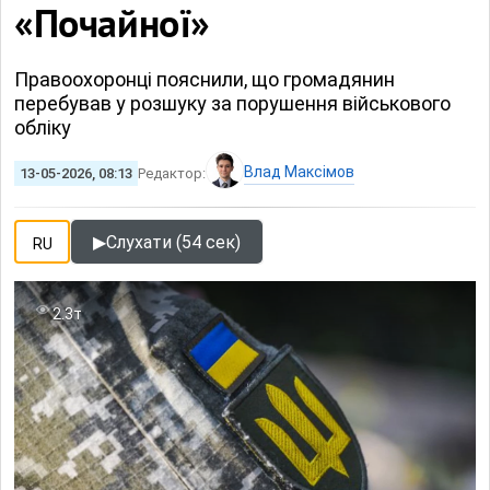
«Почайної»
Правоохоронці пояснили, що громадянин
перебував у розшуку за порушення військового
обліку
Влад Максімов
13-05-2026, 08:13
Редактор:
▶
Слухати (54 сек)
RU
2.3т