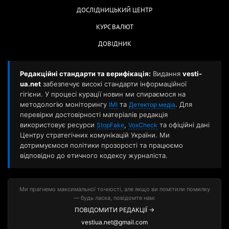
ДОСЛІДНИЦЬКИЙ ЦЕНТР
КУРС ВАЛЮТ
ДОВІДНИК
Редакційні стандарти та верифікація:
Видання
vesti-
ua.net
забезпечує високі стандарти інформаційної
гігієни. У процесі курації новин ми спираємося на
методологію моніторингу
та
. Для
ІМІ
Детектор медіа
перевірки достовірності матеріалів редакція
використовує ресурси
,
та офіційні дані
StopFake
VoxCheck
Центру стратегічних комунікацій України. Ми
дотримуємося політики прозорості та працюємо
відповідно до етичного кодексу журналіста.
Ми прагнемо максимальної точності, але якщо ви помітили помилку
— будь ласка, повідомте нам:
ПОВІДОМИТИ РЕДАКЦІЇ →
vestiua.net@gmail.com