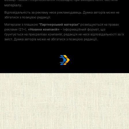
матеріалу.
Відповідальність за рекламу несе рекламодавець. Думка авторів може не
збігатися з позицією редакції.
Матеріали з плашкою
"Партнерський матеріал"
розміщуються на правах
реклами (21+).
«Новини компаній»
– інформаційний формат, що
ґрунтується на пресрелізах компаній; редакція не несе відповідальності за їх
зміст. Думка авторів може не збігатися з позицією редакції.