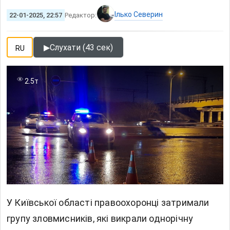
Ілько Северин
22-01-2025, 22:57
Редактор:
▶
Слухати (43 сек)
RU
2.5т
У Київської області правоохоронці затримали
групу зловмисників, які викрали однорічну