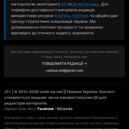
методологію моніторингу
та
. Для
ІМІ
Детектор медіа
перевірки достовірності матеріалів редакція
використовує ресурси
,
та офіційні дані
StopFake
VoxCheck
Центру стратегічних комунікацій України. Ми
дотримуємося політики прозорості та працюємо
відповідно до етичного кодексу журналіста.
Ми прагнемо максимальної точності, але якщо ви помітили помилку
— будь ласка, повідомте нам:
ПОВІДОМИТИ РЕДАКЦІЇ →
vestiua.net@gmail.com
21+ | © 2012-2026 vesti-ua.net || Новини України. Контент
створюється людьми: ми не використовуємо ШІ для
редактури матеріалів.
Україна. Київ. Ми у:
Facebook
|
Wikipedia
Матеріали з сайту «vesti-ua.net» можуть вживатися безкоштовно з
обов'язковим активним гіперпосиланням на vesti-ua.net у першому
абзаці. Також гіперпосилання необхідне при використанні частини