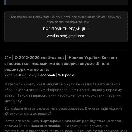
Ми прагнемо максимальної точності, але якщо ви помітили помилку
— будь ласка, повідомте нам:
ПОВІДОМИТИ РЕДАКЦІЇ →
vestiua.net@gmail.com
21+ | © 2012-2026 vesti-ua.net || Новини України. Контент
створюється людьми: ми не використовуємо ШІ для
редактури матеріалів.
Україна. Київ. Ми у:
Facebook
|
Wikipedia
Матеріали з сайту «vesti-ua.net» можуть вживатися безкоштовно з
обов'язковим активним гіперпосиланням на vesti-ua.net у першому
абзаці. Також гіперпосилання необхідне при використанні частини
матеріалу.
Відповідальність за рекламу несе рекламодавець. Думка авторів може не
збігатися з позицією редакції.
Матеріали з плашкою
"Партнерський матеріал"
розміщуються на правах
реклами (21+).
«Новини компаній»
– інформаційний формат, що
ґрунтується на пресрелізах компаній; редакція не несе відповідальності за їх