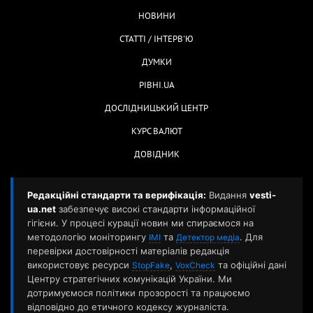
НОВИНИ
СТАТТІ / ІНТЕРВ'Ю
ДУМКИ
РІВНІ.UA
ДОСЛІДНИЦЬКИЙ ЦЕНТР
КУРС ВАЛЮТ
ДОВІДНИК
Редакційні стандарти та верифікація:
Видання
vesti-
ua.net
забезпечує високі стандарти інформаційної
гігієни. У процесі курації новин ми спираємося на
методологію моніторингу
та
. Для
ІМІ
Детектор медіа
перевірки достовірності матеріалів редакція
використовує ресурси
,
та офіційні дані
StopFake
VoxCheck
Центру стратегічних комунікацій України. Ми
дотримуємося політики прозорості та працюємо
відповідно до етичного кодексу журналіста.