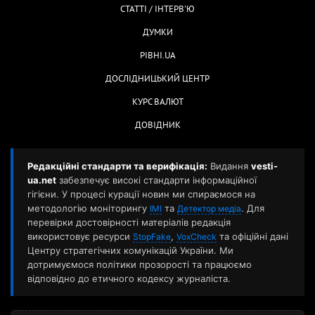
СТАТТІ / ІНТЕРВ'Ю
ДУМКИ
РІВНІ.UA
ДОСЛІДНИЦЬКИЙ ЦЕНТР
КУРС ВАЛЮТ
ДОВІДНИК
Редакційні стандарти та верифікація:
Видання
vesti-
ua.net
забезпечує високі стандарти інформаційної
гігієни. У процесі курації новин ми спираємося на
методологію моніторингу
та
. Для
ІМІ
Детектор медіа
перевірки достовірності матеріалів редакція
використовує ресурси
,
та офіційні дані
StopFake
VoxCheck
Центру стратегічних комунікацій України. Ми
дотримуємося політики прозорості та працюємо
відповідно до етичного кодексу журналіста.