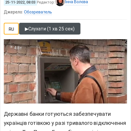
Інна Волєва
25-11-2022, 08:03
Редактор:
Джерело:
Обозреватель
▶
Слухати (1 хв 25 сек)
RU
4.8т
Державні банки готуються забезпечувати
українців готівкою у разі тривалого відключення