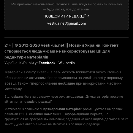
Ми прагнемо максимальної точності, але якщо ви помітили помилку
— будь ласка, повідомте нам:
ПОВІДОМИТИ РЕДАКЦІЇ →
vestiua.net@gmail.com
21+ | © 2012-2026 vesti-ua.net || Новини України. Контент
створюється людьми: ми не використовуємо ШІ для
редактури матеріалів.
Україна. Київ. Ми у:
Facebook
|
Wikipedia
Матеріали з сайту «vesti-ua.net» можуть вживатися безкоштовно з
обов'язковим активним гіперпосиланням на vesti-ua.net у першому
абзаці. Також гіперпосилання необхідне при використанні частини
матеріалу.
Відповідальність за рекламу несе рекламодавець. Думка авторів може не
збігатися з позицією редакції.
Матеріали з плашкою
"Партнерський матеріал"
розміщуються на правах
реклами (21+).
«Новини компаній»
– інформаційний формат, що
ґрунтується на пресрелізах компаній; редакція не несе відповідальності за їх
зміст. Думка авторів може не збігатися з позицією редакції.