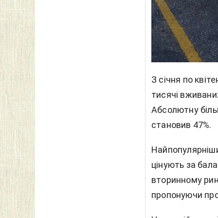
З січня по квіт
тисячі
вживаних
Абсолютну біль
становив 47%.
Найпопулярніши
цінують за балан
вторинному ринк
пропонуючи прос