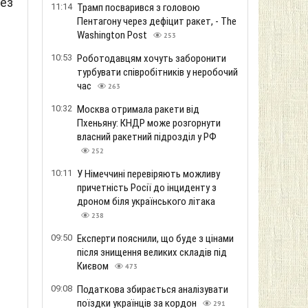
рез
11:14
Трамп посварився з головою
Пентагону через дефіцит ракет, - The
Washington Post
253
10:53
Роботодавцям хочуть заборонити
турбувати співробітників у неробочий
час
263
10:32
Москва отримала ракети від
Пхеньяну: КНДР може розгорнути
власний ракетний підрозділ у РФ
252
10:11
У Німеччині перевіряють можливу
причетність Росії до інциденту з
дроном біля українського літака
238
09:50
Експерти пояснили, що буде з цінами
після знищення великих складів під
Києвом
473
09:08
Податкова збирається аналізувати
поїздки українців за кордон
291