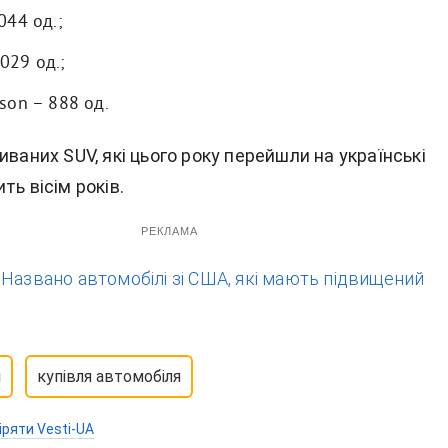
044 од.;
029 од.;
son – 888 од.
иваних SUV, які цього року перейшли на українські
ть вісім років.
РЕКЛАМА
:
Названо автомобілі зі США, які мають підвищений
і
купівля автомобіля
іряти Vesti-UA