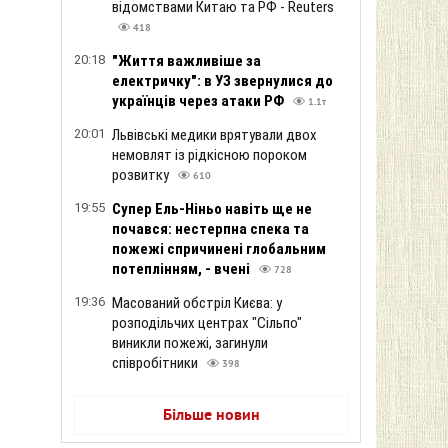
відомствами Китаю та РФ - Reuters
418
20:18
"Життя важливіше за
електричку": в УЗ звернулися до
українців через атаки РФ
1.1т
20:01
Львівські медики врятували двох
немовлят із рідкісною пороком
розвитку
610
19:55
Супер Ель-Ніньо навіть ще не
почався: нестерпна спека та
пожежі спричинені глобальним
потеплінням, - вчені
728
19:36
Масований обстріл Києва: у
розподільчих центрах "Сільпо"
виникли пожежі, загинули
співробітники
398
Більше новин