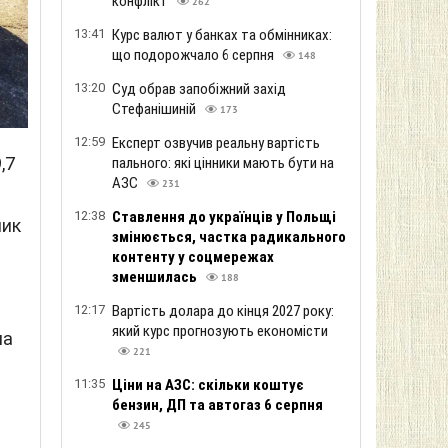
конфлікт
262
13:41
Курс валют у банках та обмінниках:
що подорожчало 6 серпня
148
13:20
Суд обрав запобіжний захід
Стефанішиній
173
12:59
Експерт озвучив реальну вартість
,7
пального: які цінники мають бути на
АЗС
231
12:38
Ставлення до українців у Польщі
ник
змінюється, частка радикального
контенту у соцмережах
зменшилась
188
12:17
Вартість долара до кінця 2027 року:
який курс прогнозують економісти
на
221
11:35
Ціни на АЗС: скільки коштує
бензин, ДП та автогаз 6 серпня
245