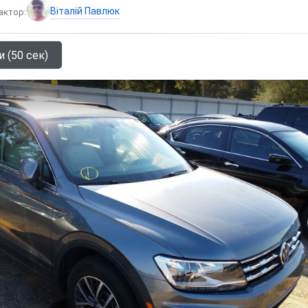
Віталій Павлюк
актор:
и (50 сек)