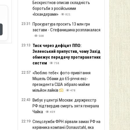
Бескрестнов описав складність
боротьби з російськими
«Іскандерами»
821
23:31
Прокуратура просить 13 млн грн
застави - Стефанишина розплакалася
508
23:13
Тиск через дефіцит ППО:
Зеленський припустив, чому Захід
обмежує передачу протиракетних
систем
758
22:57
«Люблю тебе»: фото-привітання
Мішель Обами до 65-річчя екс-
президента США зібрало майже
мільйон лайків
478
22:43
Вибух у центрі Москви: держреєстр
РФ підтвердив смерть зятя генерала
Чайка
459
22:19
Спецслужби ФРН зірвали замах РФ на
керівника компанії Donaustahl, яка