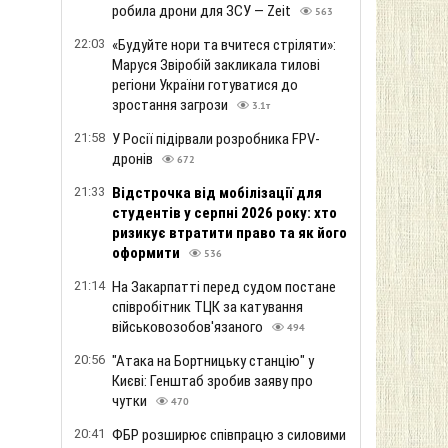
робила дрони для ЗСУ — Zeit
563
22:03
«Будуйте нори та вчитеся стріляти»:
Маруся Звіробій закликала тилові
регіони України готуватися до
зростання загрози
3.1т
21:58
У Росії підірвали розробника FPV-
дронів
672
21:33
Відстрочка від мобілізації для
студентів у серпні 2026 року: хто
ризикує втратити право та як його
оформити
536
21:14
На Закарпатті перед судом постане
співробітник ТЦК за катування
військовозобов'язаного
494
20:56
"Атака на Бортницьку станцію" у
Києві: Генштаб зробив заяву про
чутки
470
20:41
ФБР розширює співпрацю з силовими