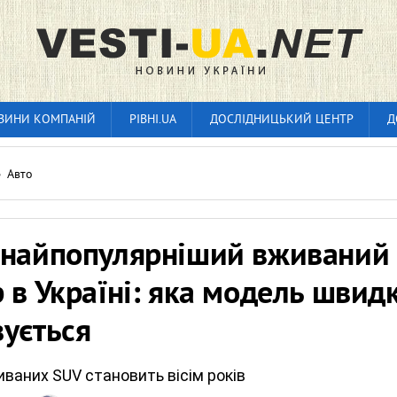
ВИНИ КОМПАНІЙ
РІВНІ.UA
ДОСЛІДНИЦЬКИЙ ЦЕНТР
Д
»
Авто
 найпопулярніший вживаний
 в Україні: яка модель швид
ується
иваних SUV становить вісім років