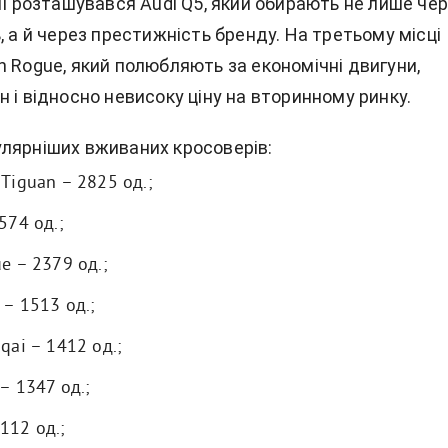
ії розташувався Audi Q5, який обирають не лише че
, а й через престижність бренду. На третьому місці
n Rogue, який полюбляють за економічні двигуни,
 і відносно невисоку ціну на вторинному ринку.
лярніших вживаних кросоверів:
Tiguan – 2825 од.;
574 од.;
e – 2379 од.;
 – 1513 од.;
qai – 1412 од.;
– 1347 од.;
112 од.;