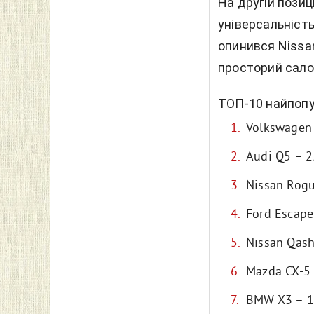
На другій позиц
універсальність
опинився Nissa
просторий салон
ТОП-10 найпопу
Volkswagen 
Audi Q5 – 2
Nissan Rogu
Ford Escape
Nissan Qash
Mazda CX-5 
BMW X3 – 1