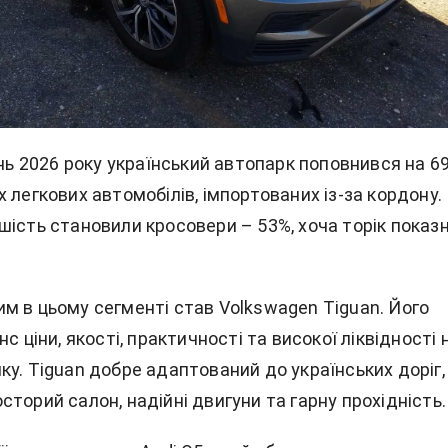
ень 2026 року український автопарк поповнився на 69
 легкових автомобілів, імпортованих із-за кордону.
шість становили кросовери – 53%, хоча торік показ
м в цьому сегменті став Volkswagen Tiguan. Його
с ціни, якості, практичності та високої ліквідності 
у. Tiguan добре адаптований до українських доріг,
торий салон, надійні двигуни та гарну прохідність.