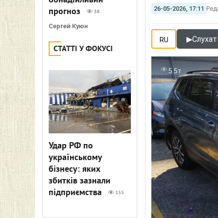
обнадійливий
26-05-2026, 17:11
Ред
прогноз
38
Сергей Куюн
▶
Слухат
RU
СТАТТІ У ФОКУСІ
5.5т
Удар РФ по
українському
бізнесу: яких
збитків зазнали
підприємства
155