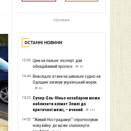
РЕКЛАМА
ОСТАННІ НОВИНИ
15:05
Ціни на пальне: експерт дав
обнадійливий прогноз
38
14:44
Внаслідок атаки на цивільне судно на
Одещині загинув український моряк
86
14:23
Супер-Ель-Ніньо незабаром може
наблизити клімат Землі до
критичної межі, – вчений
114
14:02
"Живий Нострадамус" спрогнозував
нову війну: де може спалахнути