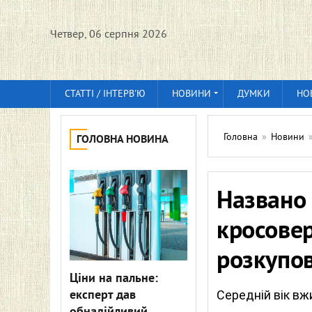
Четвер, 06 серпня 2026
СТАТТІ / ІНТЕРВ'Ю
НОВИНИ
ДУМКИ
НО
Головна
»
Новини
ГОЛОВНА НОВИНА
Названо
кросовер
розкупов
Ціни на пальне:
експерт дав
Середній вік вж