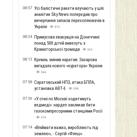
08:57
Усі балістичні ракети влучають у цілі:
аналітик Sky News попередив про
вичерпання запасів перехоплювачів в
Україні
375
08:34
Примусова евакуація на Донеччині:
понад 500 дітей вивезуть з
Краматорської громади
261
08:13
Кремль змінив наратив: Захарова
вигадала нового «куратора» України
366
07:58
Саратовський НПЗ, атака БПЛА,
установка АВТ-6
298
07:36
«У січні по Москві ходитимуть
ведмеді»: нардеп закликав бити
газокомпресорними станціями Росії
576
07:14
«Впіймати важко, виробляють під
землею», - Сергій «Флеш»