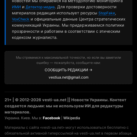
новостей мы опираемся на методологию мониторинга
и
. Для проверки достоверности
ИМИ
Детектор медиа
материалов редакция использует ресурсы
,
StopFake
и официальные данные Центра стратегических
VoxCheck
коммуникаций Украины. Мы придерживаемся политики
прозрачности и работаем в соответствии с этическим
кодексом журналиста.
Мы стремимся к максимальной точности, но если вы заметили
ошибку — пожалуйста, сообщите нам:
СООБЩИТЬ РЕДАКЦИИ →
vestiua.net@gmail.com
21+ | © 2012-2026 vesti-ua.net || Новости Украины. Контент
создается людьми: мы не используем ИИ для редактуры
материалов.
Украина. Киев. Мы в:
Facebook
|
Wikipedia
Материалы с сайта «vesti-ua.net» могут использоваться бесплатно с
обязательной активной гиперссылкой на vesti-ua.net в первом абзаце.