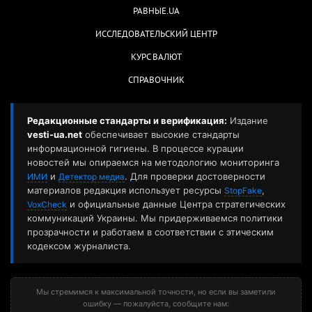
РАВНЫЕ.UA
ИССЛЕДОВАТЕЛЬСКИЙ ЦЕНТР
КУРС ВАЛЮТ
СПРАВОЧНИК
Редакционные стандарты и верификация:
Издание
vesti-ua.net
обеспечивает высокие стандарты
информационной гигиены. В процессе курации
новостей мы опираемся на методологию мониторинга
и
. Для проверки достоверности
ИМИ
Детектор медиа
материалов редакция использует ресурсы
,
StopFake
и официальные данные Центра стратегических
VoxCheck
коммуникаций Украины. Мы придерживаемся политики
прозрачности и работаем в соответствии с этическим
кодексом журналиста.
Мы стремимся к максимальной точности, но если вы заметили
ошибку — пожалуйста, сообщите нам: