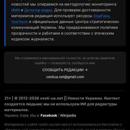
новостей мы опираемся на методологию мониторинга
и
. Для проверки достоверности
ИМИ
Детектор медиа
материалов редакция использует ресурсы
,
StopFake
и официальные данные Центра стратегических
VoxCheck
коммуникаций Украины. Мы придерживаемся политики
прозрачности и работаем в соответствии с этическим
кодексом журналиста.
Мы стремимся к максимальной точности, но если вы заметили
ошибку — пожалуйста, сообщите нам:
СООБЩИТЬ РЕДАКЦИИ →
vestiua.net@gmail.com
21+ | © 2012-2026 vesti-ua.net || Новости Украины. Контент
создается людьми: мы не используем ИИ для редактуры
материалов.
Украина. Киев. Мы в:
Facebook
|
Wikipedia
Материалы с сайта «vesti-ua.net» могут использоваться бесплатно с
обязательной активной гиперссылкой на vesti-ua.net в первом абзаце.