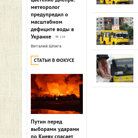
цветение Днепра:
метеоролог
предупредил о
масштабном
дефиците воды в
Украине
138
Виталий Шпига
СТАТЬИ В ФОКУСЕ
Путин перед
выборами ударами
по Киеву спасает