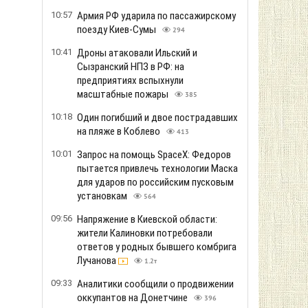
10:57
Армия РФ ударила по пассажирскому
поезду Киев-Сумы
294
10:41
Дроны атаковали Ильский и
Сызранский НПЗ в РФ: на
предприятиях вспыхнули
масштабные пожары
385
10:18
Один погибший и двое пострадавших
на пляже в Коблево
413
10:01
Запрос на помощь SpaceX: Федоров
пытается привлечь технологии Маска
для ударов по российским пусковым
установкам
564
09:56
Напряжение в Киевской области:
жители Калиновки потребовали
ответов у родных бывшего комбрига
Лучанова
1.2т
09:33
Аналитики сообщили о продвижении
оккупантов на Донетчине
396