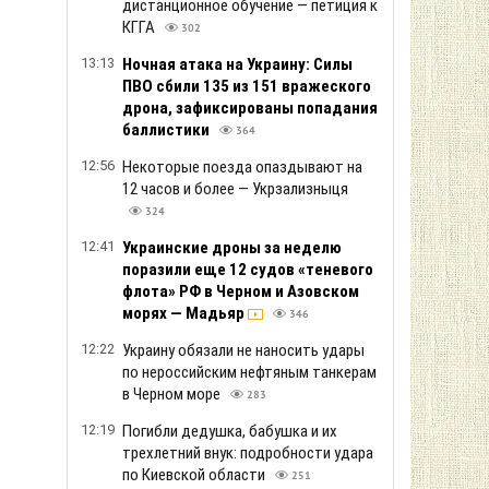
дистанционное обучение — петиция к
КГГА
302
13:13
Ночная атака на Украину: Силы
ПВО сбили 135 из 151 вражеского
дрона, зафиксированы попадания
баллистики
364
12:56
Некоторые поезда опаздывают на
12 часов и более — Укрзализныця
324
12:41
Украинские дроны за неделю
поразили еще 12 судов «теневого
флота» РФ в Черном и Азовском
морях — Мадьяр
346
12:22
Украину обязали не наносить удары
по нероссийским нефтяным танкерам
в Черном море
283
12:19
Погибли дедушка, бабушка и их
трехлетний внук: подробности удара
по Киевской области
251