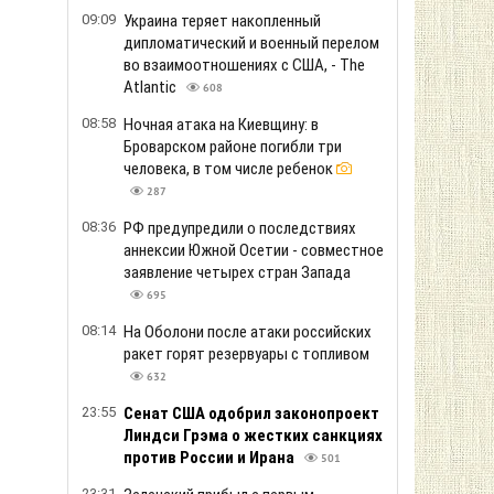
09:09
Украина теряет накопленный
дипломатический и военный перелом
во взаимоотношениях с США, - The
Atlantic
608
08:58
Ночная атака на Киевщину: в
Броварском районе погибли три
человека, в том числе ребенок
287
08:36
РФ предупредили о последствиях
аннексии Южной Осетии - совместное
заявление четырех стран Запада
695
08:14
На Оболони после атаки российских
ракет горят резервуары с топливом
632
23:55
Сенат США одобрил законопроект
Линдси Грэма о жестких санкциях
против России и Ирана
501
23:31