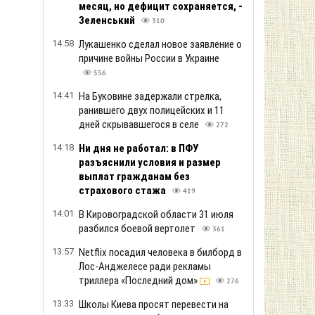
месяц, но дефицит сохраняется, -
Зеленський
310
14:58
Лукашенко сделал новое заявление о
причине войны России в Украине
556
14:41
На Буковине задержали стрелка,
ранившего двух полицейских и 11
дней скрывавшегося в селе
272
14:18
Ни дня не работал: в ПФУ
разъяснили условия и размер
выплат гражданам без
страхового стажа
419
14:01
В Кировоградской области 31 июля
разбился боевой вертолет
361
13:57
Netflix посадил человека в билборд в
Лос-Анджелесе ради рекламы
триллера «Последний дом»
276
13:33
Школы Киева просят перевести на