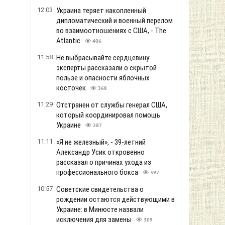
12:03
Украина теряет накопленный
дипломатический и военный перелом
во взаимоотношениях с США, - The
Atlantic
406
11:58
Не выбрасывайте сердцевину:
эксперты рассказали о скрытой
пользе и опасности яблочных
косточек
368
11:29
Отстранен от службы генерал США,
который координировал помощь
Украине
287
11:11
«Я не железный», - 39-летний
Александр Усик откровенно
рассказал о причинах ухода из
профессионального бокса
392
10:57
Советские свидетельства о
рождении остаются действующими в
Украине: в Минюсте назвали
исключения для замены
309