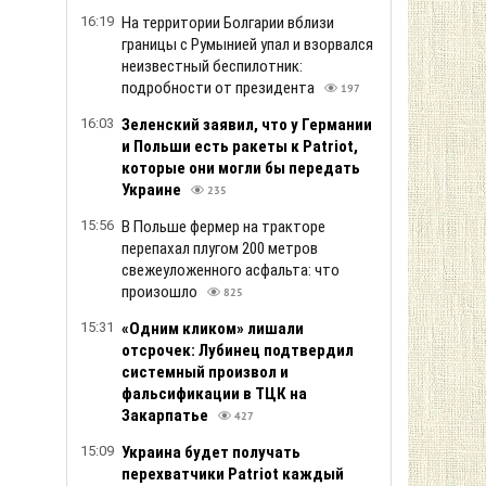
16:19
На территории Болгарии вблизи
границы с Румынией упал и взорвался
неизвестный беспилотник:
подробности от президента
197
16:03
Зеленский заяв ил, что у Германии
и Польши есть ракеты к Patriot,
которые они могли бы передать
Украине
235
15:56
В Польше фермер на тракторе
перепахал плугом 200 метров
свежеуложенного асфальта: что
произошло
825
15:31
«Одним кликом» лишали
отсрочек: Лубинец подтвердил
системный произвол и
фальсификации в ТЦК на
Закарпатье
427
15:09
Украина будет получать
перехватчики Patriot каждый