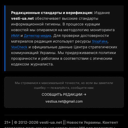
Редакционные стандарты и верификация:
Издание
vesti-ua.net
обеспечивает высокие стандарты
информационной гигиены. В процессе курации
новостей мы опираемся на методологию мониторинга
и
. Для проверки достоверности
ИМИ
Детектор медиа
материалов редакция использует ресурсы
,
StopFake
и официальные данные Центра стратегических
VoxCheck
коммуникаций Украины. Мы придерживаемся политики
прозрачности и работаем в соответствии с этическим
кодексом журналиста.
Мы стремимся к максимальной точности, но если вы заметили
ошибку — пожалуйста, сообщите нам:
СООБЩИТЬ РЕДАКЦИИ →
vestiua.net@gmail.com
21+ | © 2012-2026 vesti-ua.net || Новости Украины. Контент