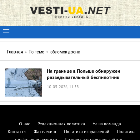
Главная
»
По теме
»
обломок дрона
На границе в Польше обнаружен
разведывательный беспилотник
10-05-2026, 11:58
О нас
Редакционная политика
Наша команда
Контакты
Фактчекинг
Политика исправлений
Политика
конфиденциальности
Правила пользования сайтом