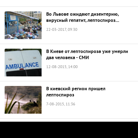
Во Львове ожидают дизентерию,
вирусный гепатит, лептоспироз...
22-03-2017, 09:30
В Киеве от лептоспироза уже умерли
два человека - СМИ
12-08-2015, 14:00
В киевский регион пришел
лептоспироз
7-08-2015, 11:36