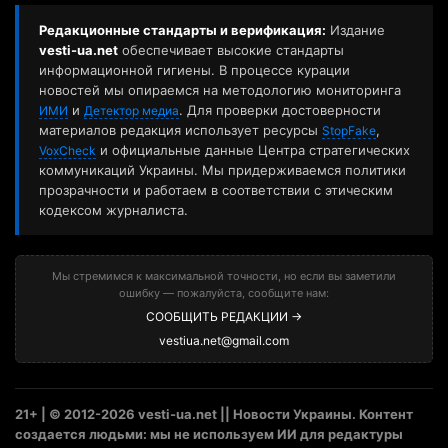
Редакционные стандарты и верификация:
Издание
vesti-ua.net
обеспечивает высокие стандарты
информационной гигиены. В процессе курации
новостей мы опираемся на методологию мониторинга
и
. Для проверки достоверности
ИМИ
Детектор медиа
материалов редакция использует ресурсы
,
StopFake
и официальные данные Центра стратегических
VoxCheck
коммуникаций Украины. Мы придерживаемся политики
прозрачности и работаем в соответствии с этическим
кодексом журналиста.
Мы стремимся к максимальной точности, но если вы заметили
ошибку — пожалуйста, сообщите нам:
СООБЩИТЬ РЕДАКЦИИ →
vestiua.net@gmail.com
21+ | © 2012-2026 vesti-ua.net || Новости Украины. Контент
создается людьми: мы не используем ИИ для редактуры