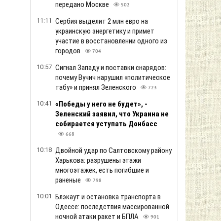
передано Москве
502
11:11
Сербия выделит 2 млн евро на
украинскую энергетику и примет
участие в восстановлении одного из
городов
704
10:57
Сигнал Западу и поставки снарядов:
почему Вучич нарушил «политическое
табу» и принял Зеленского
723
10:41
«Победы у него не будет», -
Зеленский заявил, что Украина не
собирается уступать Донбасс
668
10:18
Двойной удар по Салтовскому району
Харькова: разрушены этажи
многоэтажек, есть погибшие и
раненые
798
10:01
Блэкаут и остановка транспорта в
Одессе: последствия массированной
ночной атаки ракет и БПЛА
901