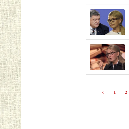
1
2
<