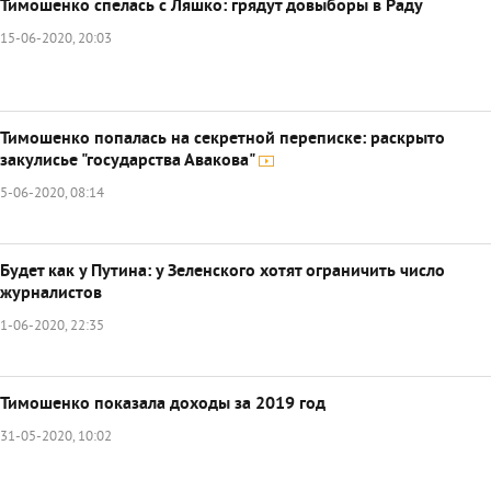
Тимошенко спелась с Ляшко: грядут довыборы в Раду
15-06-2020, 20:03
Тимошенко попалась на секретной переписке: раскрыто
закулисье "государства Авакова"
5-06-2020, 08:14
Будет как у Путина: у Зеленского хотят ограничить число
журналистов
1-06-2020, 22:35
Тимошенко показала доходы за 2019 год
31-05-2020, 10:02