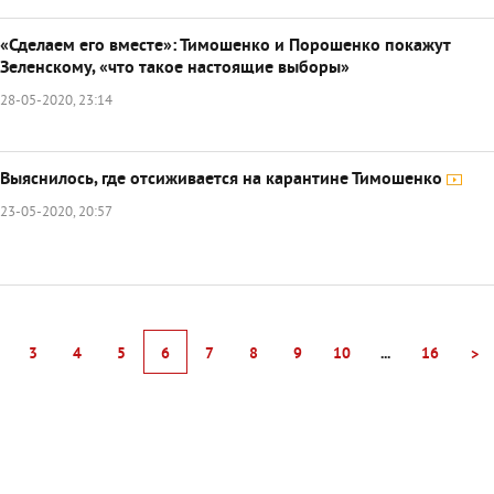
«Сделаем его вместе»: Тимошенко и Порошенко покажут
Зеленскому, «что такое настоящие выборы»
28-05-2020, 23:14
Выяснилось, где отсиживается на карантине Тимошенко
23-05-2020, 20:57
3
4
5
6
7
8
9
10
...
16
>