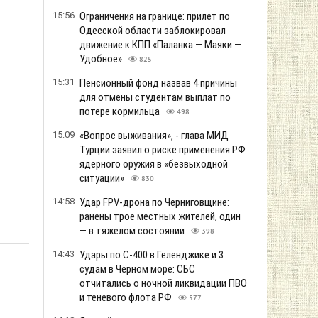
15:56
Ограничения на границе: прилет по
Одесской области заблокировал
движение к КПП «Паланка — Маяки —
Удобное»
825
15:31
Пенсионный фонд назвав 4 причины
для отмены студентам выплат по
потере кормильца
498
15:09
«Вопрос выживания», - глава МИД
Турции заявил о риске применения РФ
ядерного оружия в «безвыходной
ситуации»
830
14:58
Удар FPV-дрона по Черниговщине:
ранены трое местных жителей, один
— в тяжелом состоянии
398
14:43
Удары по С-400 в Геленджике и 3
судам в Чёрном море: СБС
отчитались о ночной ликвидации ПВО
и теневого флота РФ
577