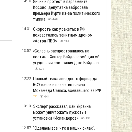
14:18
Яичный протест в парламенте
Косово: депутатка забросала
премьера Курти из-за политического
тупика
468
14:01
Скорость как у ракеты: в РФ
похвастались зенитным дроном
«Астра-ПВО»
941
13:57
«Болезнь распространилась на
кости», - Хантер Байден сообщил об
ухудшении состояния Джо Байдена
675
13:33
Полный тезка звездного форварда:
ВСУ взяли в плен египтянина
Мохамеда Салаха, воевавшего за РФ
444
13:13
Эксперт рассказал, как Украина
может уничтожать пусковые
установки «Искандеров»
551
12:57
"Сделаем все, что в наших силах", –