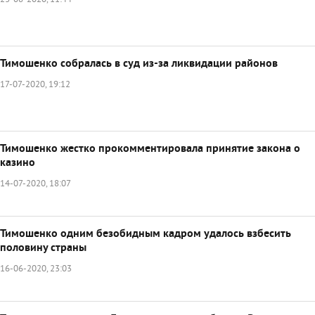
23-08-2020, 11:44
Тимошенко собралась в суд из-за ликвидации районов
17-07-2020, 19:12
Тимошенко жестко прокомментировала принятие закона о
казино
14-07-2020, 18:07
Тимошенко одним безобидным кадром удалось взбесить
половину страны
16-06-2020, 23:03