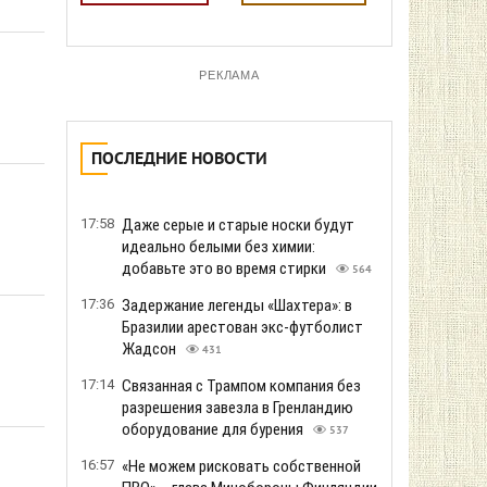
РЕКЛАМА
ПОСЛЕДНИЕ НОВОСТИ
17:58
Даже серые и старые носки будут
идеально белыми без химии:
добавьте это во время стирки
564
17:36
Задержание легенды «Шахтера»: в
Бразилии арестован экс-футболист
Жадсон
431
17:14
Связанная с Трампом компания без
разрешения завезла в Гренландию
оборудование для бурения
537
16:57
«Не можем рисковать собственной