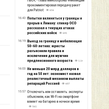
ПВО», - глава Минобороны Финляндии
прокомментировал передачу ракет
для Patriot
656
16:43
Попытки вклиниться у границы и
прорыв к Лиману: спикер ОСО
рассказал о текущих атаках
российских войск
641
16:19
Выезд за границу и мобилизация
50–60-летних: юристы
разъяснили правила и
исключения для мужчин
предпенсионного возраста
1.1т
16:03
Не меньше 20 млрд долларов в
год на 50 лет: экономист назвал
реалистичный механизм выплаты
репараций Россией
607
15:57
Отключать или оставлять: эксперты
объяснили, как Wi-Fi на смартфоне
влияет на батарею в ночное время
561