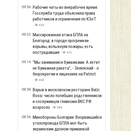
09:56
Рабочие чаты во внерабочее время:
Госслужба труда объяснила права
работников и ограничения по КЗоТ
424
09:33
Массированная атака БПЛА на
Белгород: в городе прогремели
взрывы, вспыхнули пожары, есть
пострадавшие
472
09:14
"Мы занимаемся бумажками. А летит
не бумажная ракета", - Зеленский - о
бюрократии и лицензиях на Patriot
458
08:58
Взрыв в московском ресторане Balzi
Rossi: число погибших родственников
и сослуживцев главкома ВКС РФ
возросло
884
08:36
Минобороны Болгарии: Взорвавшийся
у газопровода БПЛА мог быть
украинским дроном-приманкой