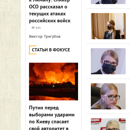
к Лиману: спикер
ОСО рассказал о
текущих атаках
российских войск
641
Виктор Трегубов
СТАТЬИ В ФОКУСЕ
Путин перед
выборами ударами
по Киеву спасает
свой авторитет в