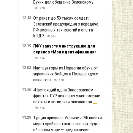
Вучич дал обещание Зеленскому
570
12:43
От ракет до 50 тысяч солдат:
Зеленский предупредил о передаче
РФ военных технологий и опыта
КНДР
540
12:19
ПФУ запустил инструкцию для
сервиса «Моя идентификация»
736
12:03
Инструкторы из Норвегии обучают
украинских бойцов в Польше «духу
викингов»
770
11:56
«Настоящий ад на Запорожском
фронте»: ГУР показало уничтожение
пехоты и логистики оккупантов
726
11:29
Турция призвала Украину и РФ ввести
мораторий на атаки торговых судов
в Чёрном море — предложение