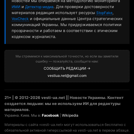
новостей мы опираемся на методологию мониторинга
и
. Для проверки достоверности
ИМИ
Детектор медиа
материалов редакция использует ресурсы
,
StopFake
и официальные данные Центра стратегических
VoxCheck
коммуникаций Украины. Мы придерживаемся политики
прозрачности и работаем в соответствии с этическим
кодексом журналиста.
Мы стремимся к максимальной точности, но если вы заметили
ошибку — пожалуйста, сообщите нам:
СООБЩИТЬ РЕДАКЦИИ →
vestiua.net@gmail.com
21+ | © 2012-2026 vesti-ua.net || Новости Украины. Контент
создается людьми: мы не используем ИИ для редактуры
материалов.
Украина. Киев. Мы в:
Facebook
|
Wikipedia
Материалы с сайта «vesti-ua.net» могут использоваться бесплатно с
обязательной активной гиперссылкой на vesti-ua.net в первом абзаце.