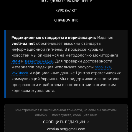
ИССЛЕДОВАТЕЛЬСКИЙ ЦЕНТР
КУРС ВАЛЮТ
СПРАВОЧНИК
Редакционные стандарты и верификация:
Издание
vesti-ua.net
обеспечивает высокие стандарты
информационной гигиены. В процессе курации
новостей мы опираемся на методологию мониторинга
и
. Для проверки достоверности
ИМИ
Детектор медиа
материалов редакция использует ресурсы
,
StopFake
и официальные данные Центра стратегических
VoxCheck
коммуникаций Украины. Мы придерживаемся политики
прозрачности и работаем в соответствии с этическим
кодексом журналиста.
Мы стремимся к максимальной точности, но если вы заметили
ошибку — пожалуйста, сообщите нам:
СООБЩИТЬ РЕДАКЦИИ →
vestiua.net@gmail.com