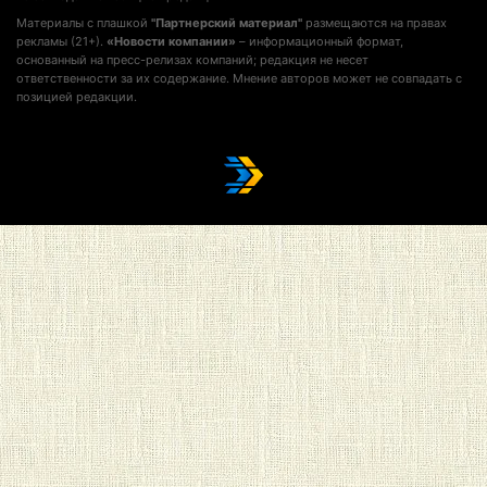
Материалы с плашкой
"Партнерский материал"
размещаются на правах
рекламы (21+).
«Новости компании»
– информационный формат,
основанный на пресс-релизах компаний; редакция не несет
ответственности за их содержание. Мнение авторов может не совпадать с
позицией редакции.