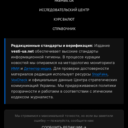
РАВНЫЕ.UA
ИССЛЕДОВАТЕЛЬСКИЙ ЦЕНТР
КУРС ВАЛЮТ
СПРАВОЧНИК
Редакционные стандарты и верификация:
Издание
vesti-ua.net
обеспечивает высокие стандарты
информационной гигиены. В процессе курации
новостей мы опираемся на методологию мониторинга
и
. Для проверки достоверности
ИМИ
Детектор медиа
материалов редакция использует ресурсы
,
StopFake
и официальные данные Центра стратегических
VoxCheck
коммуникаций Украины. Мы придерживаемся политики
прозрачности и работаем в соответствии с этическим
кодексом журналиста.
Мы стремимся к максимальной точности, но если вы заметили
ошибку — пожалуйста, сообщите нам:
СООБЩИТЬ РЕДАКЦИИ →