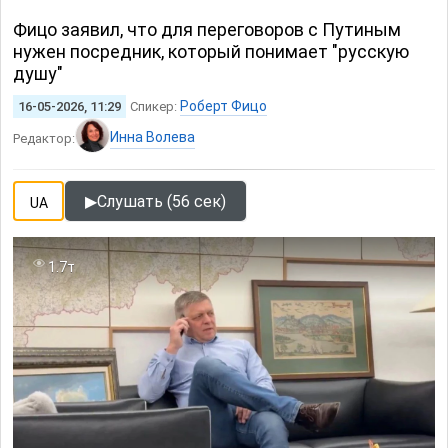
Фицо заявил, что для переговоров с Путиным
нужен посредник, который понимает "русскую
душу"
Роберт Фицо
16-05-2026, 11:29
Спикер:
Инна Волева
Редактор:
▶
Слушать (56 сек)
UA
1.7т