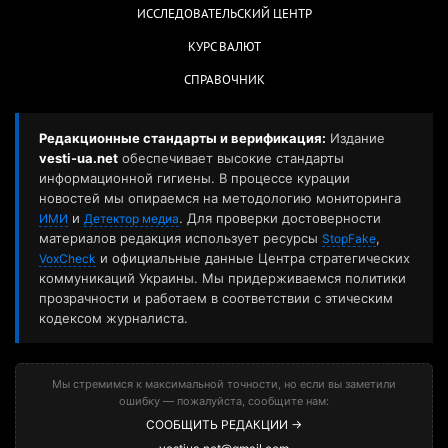
ИССЛЕДОВАТЕЛЬСКИЙ ЦЕНТР
КУРС ВАЛЮТ
СПРАВОЧНИК
Редакционные стандарты и верификация:
Издание
vesti-ua.net
обеспечивает высокие стандарты
информационной гигиены. В процессе курации
новостей мы опираемся на методологию мониторинга
и
. Для проверки достоверности
ИМИ
Детектор медиа
материалов редакция использует ресурсы
,
StopFake
и официальные данные Центра стратегических
VoxCheck
коммуникаций Украины. Мы придерживаемся политики
прозрачности и работаем в соответствии с этическим
кодексом журналиста.
Мы стремимся к максимальной точности, но если вы заметили
ошибку — пожалуйста, сообщите нам:
СООБЩИТЬ РЕДАКЦИИ →