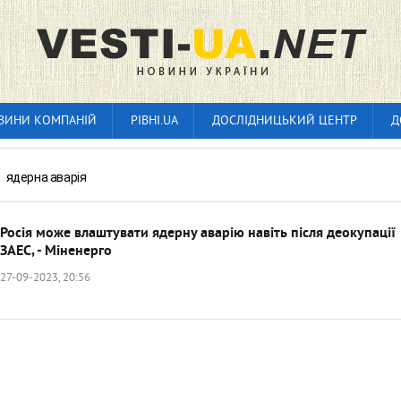
ВИНИ КОМПАНІЙ
РІВНІ.UA
ДОСЛІДНИЦЬКИЙ ЦЕНТР
Д
»
ядерна аварія
Росія може влаштувати ядерну аварію навіть після деокупації
ЗАЕС, - Міненерго
27-09-2023, 20:56