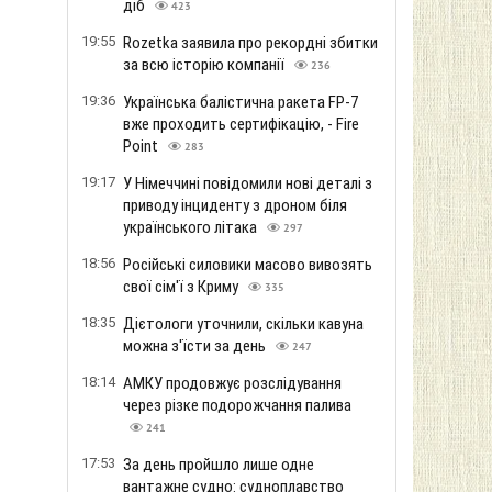
діб
423
19:55
Rozetka заявила про рекордні збитки
за всю історію компанії
236
19:36
Українська балістична ракета FP-7
вже проходить сертифікацію, - Fire
Point
283
19:17
У Німеччині повідомили нові деталі з
приводу інциденту з дроном біля
українського літака
297
18:56
Російські силовики масово вивозять
свої сім'ї з Криму
335
18:35
Дієтологи уточнили, скільки кавуна
можна з'їсти за день
247
18:14
АМКУ продовжує розслідування
через різке подорожчання палива
241
17:53
За день пройшло лише одне
вантажне судно: судноплавство