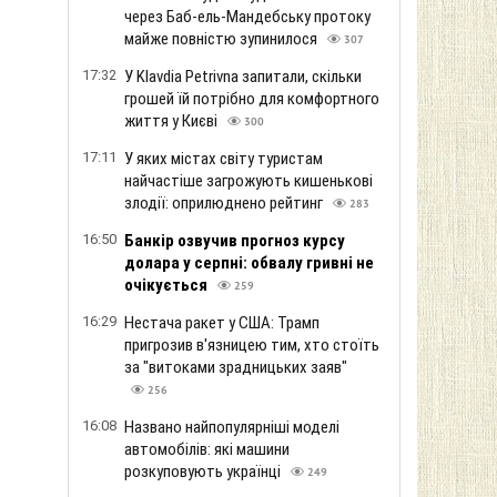
через Баб-ель-Мандебську протоку
майже повністю зупинилося
307
17:32
У Klavdia Petrivna запитали, скільки
грошей їй потрібно для комфортного
життя у Києві
300
17:11
У яких містах світу туристам
найчастіше загрожують кишенькові
злодії: оприлюднено рейтинг
283
16:50
Банкір озвучив прогноз курсу
долара у серпні: обвалу гривні не
очікується
259
16:29
Нестача ракет у США: Трамп
пригрозив в'язницею тим, хто стоїть
за "витоками зрадницьких заяв"
256
16:08
Названо найпопулярніші моделі
автомобілів: які машини
розкуповують українці
249