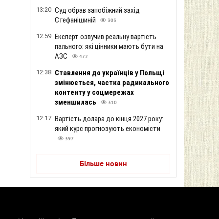
13:20
Суд обрав запобіжний захід
Стефанішиній
303
12:59
Експерт озвучив реальну вартість
пального: які цінники мають бути на
АЗС
472
12:38
Ставлення до українців у Польщі
змінюється, частка радикального
контенту у соцмережах
зменшилась
310
12:17
Вартість долара до кінця 2027 року:
який курс прогнозують економісти
397
Більше новин