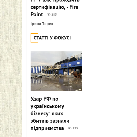
FP-7 вже проходить
сертифікацію, - Fire
Point
283
Ірина Терех
СТАТТІ У ФОКУСІ
Удар РФ по
українському
бізнесу: яких
збитків зазнали
підприємства
233