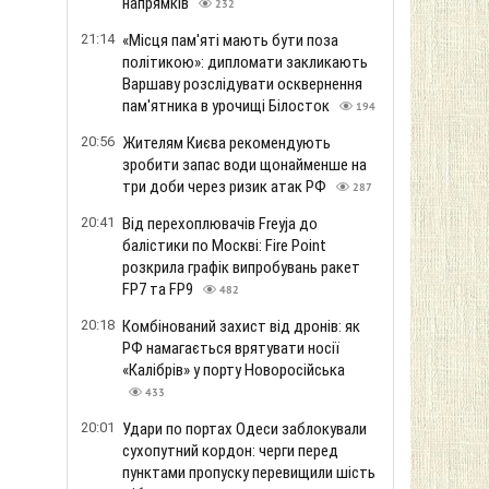
напрямків
232
21:14
«Місця пам'яті мають бути поза
політикою»: дипломати закликають
Варшаву розслідувати осквернення
пам'ятника в урочищі Білосток
194
20:56
Жителям Києва рекомендують
зробити запас води щонайменше на
три доби через ризик атак РФ
287
20:41
Від перехоплювачів Freyja до
балістики по Москві: Fire Point
розкрила графік випробувань ракет
FP7 та FP9
482
20:18
Комбінований захист від дронів: як
РФ намагається врятувати носії
«Калібрів» у порту Новоросійська
433
20:01
Удари по портах Одеси заблокували
сухопутний кордон: черги перед
пунктами пропуску перевищили шість