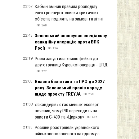
22:57
Кабмін змінив правила розподілу
електроенергії: списки критичних
об'єктів поділять на зимові та літні
168
22:43
Зеленський анонсував спеціальну
санкційну операцію проти ВПК
Росії
216
22:19
Росія запустила хвилю фейків до
другої річниці Курської операції - ЦПД
222
22:03
Власна балістика та ПРО до 2027
року: Зеленський провів нараду
щодо проекту FREYJA
238
21:58
«Іскандерів» стає менше: експерт
пояснив, чому РФ переходить на
ракети С-400 та «Циркон»
262
21:33
Росіяни розстріляли українського
військовополоненого на одному з