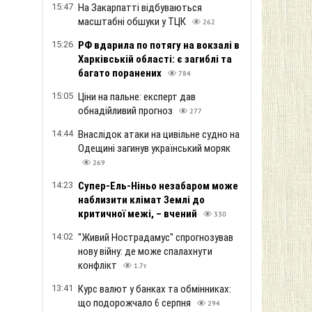
15:47
На Закарпатті відбуваються
масштабні обшуки у ТЦК
262
15:26
РФ вдарила по потягу на вокзалі в
Харківській області: є загиблі та
багато поранених
784
15:05
Ціни на пальне: експерт дав
обнадійливий прогноз
277
14:44
Внаслідок атаки на цивільне судно на
Одещині загинув український моряк
269
14:23
Супер-Ель-Ніньо незабаром може
наблизити клімат Землі до
критичної межі, – вчений
330
14:02
"Живий Нострадамус" спрогнозував
нову війну: де може спалахнути
конфлікт
1.7т
13:41
Курс валют у банках та обмінниках:
що подорожчало 6 серпня
294