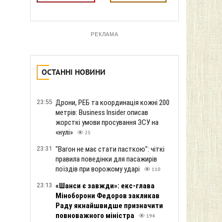
РЕКЛАМА
ОСТАННІ НОВИНИ
23:55
Дрони, РЕБ та координація кожні 200
метрів: Business Insider описав
жорсткі умови просування ЗСУ на
«нулі»
25
23:31
"Вагон не має стати пасткою": чіткі
правила поведінки для пасажирів
поїздів при ворожому ударі
110
23:13
«Шанси є завжди»: екс-глава
Міноборони Федоров закликав
Раду якнайшвидше призначити
повноважного міністра
194