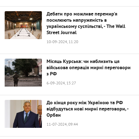
Дебати про можливе перемир'я
посилюють напруженість в
українському суспільстві, - The Wall
Street Journal
10-09-2024, 11:20
Місяць Курська: чи наблизить ця
військова операція мирні переговори
з РФ
6-09-2024, 15:27
До кінця року між Україною та РФ
відбудуться нові мирні переговори, -
Орбан
11-07-2024, 09:44