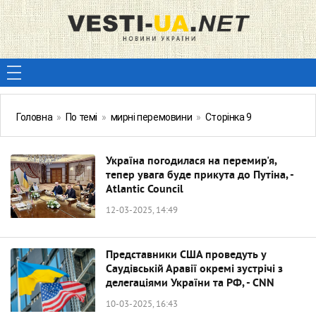
Головна
»
По темі
»
мирні перемовини
»
Сторінка 9
Україна погодилася на перемир'я,
тепер увага буде прикута до Путіна, -
Atlantic Council
12-03-2025, 14:49
Представники США проведуть у
Саудівській Аравії окремі зустрічі з
делегаціями України та РФ, - CNN
10-03-2025, 16:43