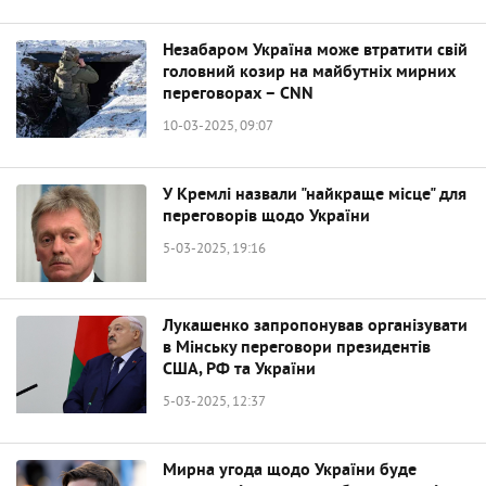
Незабаром Україна може втратити свій
головний козир на майбутніх мирних
переговорах – CNN
10-03-2025, 09:07
У Кремлі назвали "найкраще місце" для
переговорів щодо України
5-03-2025, 19:16
Лукашенко запропонував організувати
в Мінську переговори президентів
США, РФ та України
5-03-2025, 12:37
Мирна угода щодо України буде