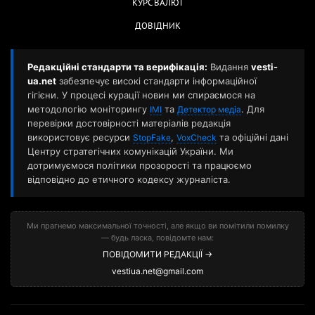
КУРС ВАЛЮТ
ДОВІДНИК
Редакційні стандарти та верифікація:
Видання
vesti-
ua.net
забезпечує високі стандарти інформаційної
гігієни. У процесі курації новин ми спираємося на
методологію моніторингу
та
. Для
ІМІ
Детектор медіа
перевірки достовірності матеріалів редакція
використовує ресурси
,
та офіційні дані
StopFake
VoxCheck
Центру стратегічних комунікацій України. Ми
дотримуємося політики прозорості та працюємо
відповідно до етичного кодексу журналіста.
Ми прагнемо максимальної точності, але якщо ви помітили помилку
— будь ласка, повідомте нам:
ПОВІДОМИТИ РЕДАКЦІЇ →
vestiua.net@gmail.com