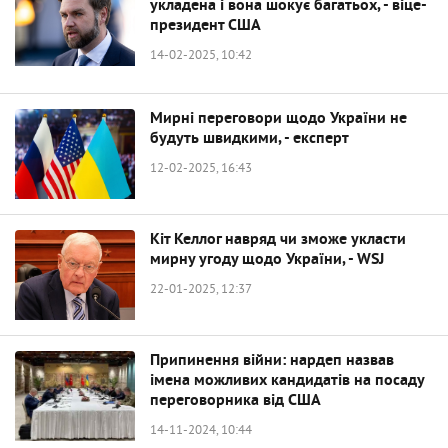
укладена і вона шокує багатьох, - віце-
президент США
14-02-2025, 10:42
Мирні переговори щодо України не
будуть швидкими, - експерт
12-02-2025, 16:43
Кіт Келлог навряд чи зможе укласти
мирну угоду щодо України, - WSJ
22-01-2025, 12:37
Припинення війни: нардеп назвав
імена можливих кандидатів на посаду
переговорника від США
14-11-2024, 10:44