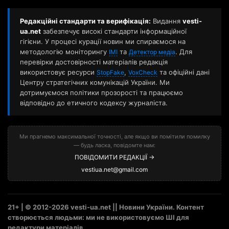
Редакційні стандарти та верифікація:
Видання
vesti-
ua.net
забезпечує високі стандарти інформаційної
гігієни. У процесі курації новин ми спираємося на
методологію моніторингу
та
. Для
ІМІ
Детектор медіа
перевірки достовірності матеріалів редакція
використовує ресурси
,
та офіційні дані
StopFake
VoxCheck
Центру стратегічних комунікацій України. Ми
дотримуємося політики прозорості та працюємо
відповідно до етичного кодексу журналіста.
Ми прагнемо максимальної точності, але якщо ви помітили помилку
— будь ласка, повідомте нам:
ПОВІДОМИТИ РЕДАКЦІЇ →
vestiua.net@gmail.com
21+ | © 2012-2026 vesti-ua.net || Новини України. Контент
створюється людьми: ми не використовуємо ШІ для
редактури матеріалів.